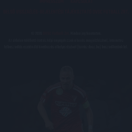
IMPRESSZUM
KAPCSOLAT
BELSŐ VISSZAÉLÉS-BEJELENTÉSI TÁJÉKOZTATÓ DVSC FUTBALL ZRT.
© 2026
DVSC Futball Zrt.
Minden jog fenntartva.
Az oldalon található írott és képi anyagok csak a forrás megjelölésével, internetes
felhasználás esetén élő hivatkozás elhelyezésével (forrás: dvsc.hu) használhatóak fel.