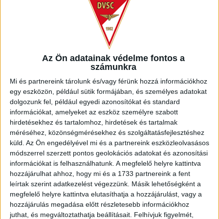
VAJDA BOTOND
VASÁRNAP 100
:
SZÁZALÉKNÁL IS TÖBBET KELL BELEADNUNK
2026.08.07.
Bővebben →
Az Ön adatainak védelme fontos a
számunkra
SZURKOLÓI INFORMÁCIÓK A DVSC-
Mi és partnereink tárolunk és/vagy férünk hozzá információkhoz
egy eszközön, például sütik formájában, és személyes adatokat
NYÍREGYHÁZA RANGADÓRA
dolgozunk fel, például egyedi azonosítókat és standard
információkat, amelyeket az eszköz személyre szabott
Bővebben →
hirdetésekhez és tartalomhoz, hirdetések és tartalmak
méréséhez, közönségmérésekhez és szolgáltatásfejlesztéshez
ÉRVÉNYESÜLT A PAPÍRFORMA
DVSC-FC
:
küld.
Az Ön engedélyével mi és a partnereink eszközleolvasásos
módszerrel szerzett pontos geolokációs adatokat és azonosítási
COPENHAGEN 0-3
információkat is felhasználhatunk. A megfelelő helyre kattintva
hozzájárulhat ahhoz, hogy mi és a 1733 partnereink a fent
2026.08.06.
leírtak szerint adatkezelést végezzünk. Másik lehetőségként a
Bővebben →
megfelelő helyre kattintva elutasíthatja a hozzájárulást, vagy a
hozzájárulás megadása előtt részletesebb információkhoz
RENDKÍVÜLI HŐSÉG
TÖBB MÓDON IS
:
juthat, és megváltoztathatja beállításait.
Felhívjuk figyelmét,