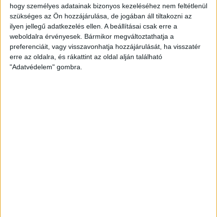
IGYEKSZIK SEGÍTENI A SZURKOLÓKAT A DVSC
hogy személyes adatainak bizonyos kezeléséhez nem feltétlenül
szükséges az Ön hozzájárulása, de jogában áll tiltakozni az
Bővebben →
ilyen jellegű adatkezelés ellen. A beállításai csak erre a
weboldalra érvényesek. Bármikor megváltoztathatja a
preferenciáit, vagy visszavonhatja hozzájárulását, ha visszatér
MEGÚJULT AZ AJÁNDÉKBOLT, CSÜTÖRTÖKÖN
erre az oldalra, és rákattint az oldal alján található
NYIT A DVSC STORE!
"Adatvédelem" gombra.
2026.08.05.
Bővebben →
LEGÚJABB VIDEÓK
SAJTÓTÁJÉKOZTATÓ
DVSC-FC COPENHAGEN
:
0-3, GERT REMMEL ÉRTÉKELÉSE
2026.08.07.
Bővebben →