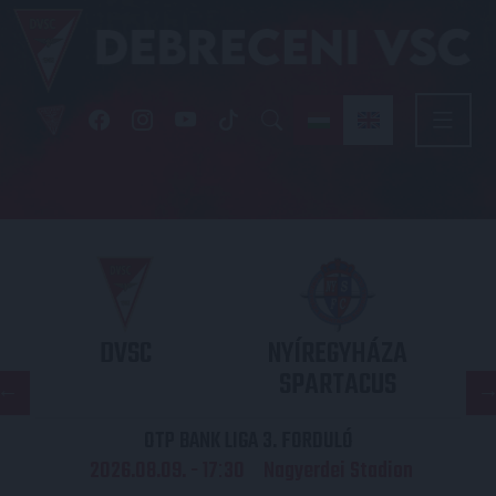
DVSC
NYÍREGYHÁZA
SPARTACUS
OTP BANK LIGA 3. FORDULÓ
2026.08.09. - 17
30
Nagyerdei Stadion
: