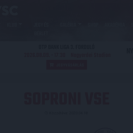
KLUB
JEGY ÉS
GALÉRIA
SHOP
AKADÉMIA
BÉRLET
OTP BANK LIGA 3. FORDULÓ
N
2026.08.09. - 17
30
Nagyerdei Stadion
:
JEGYVÁSÁRLÁS
SOPRONI VSE
Közzétéve: 2020.04.18.