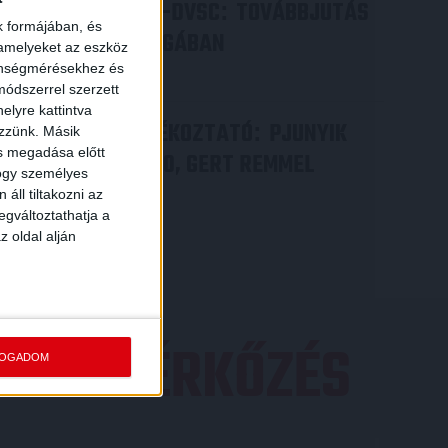
PJUNYIK JEREVÁN-DVSC
TOVÁBBJUTÁS
:
k formájában, és
A KONFERENCIA LIGÁBAN
 amelyeket az eszköz
zönségmérésekhez és
Bővebben →
ódszerrel szerzett
elyre kattintva
VIDEÓ! SAJTÓTÁJÉKOZTATÓ
PJUNYIK
:
ezzünk. Másik
ás megadása előtt
JEREVÁN-DVSC 0-0, GERT REMMEL
hogy személyes
ÉRTÉKELÉSE
áll tiltakozni az
egváltoztathatja a
Bővebben →
z oldal alján
EZŐ MÉRKŐZÉS
FOGADOM