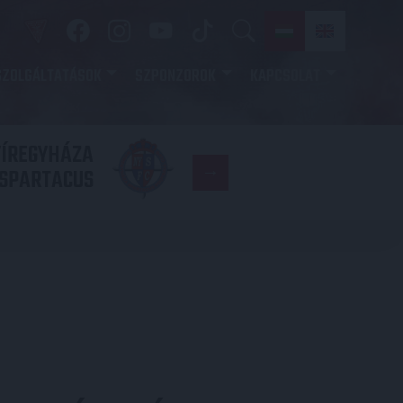
SZOLGÁLTATÁSOK
SZPONZOROK
KAPCSOLAT
YÍREGYHÁZA
FC
SPARTACUS
COPENHAGE