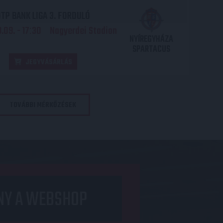
TP BANK LIGA 3. FORDULÓ
.09. - 17
30
Nagyerdei Stadion
:
NYÍREGYHÁZA
SPARTACUS
JEGYVÁSÁRLÁS
TOVÁBBI MÉRKŐZÉSEK
NY A WEBSHOP