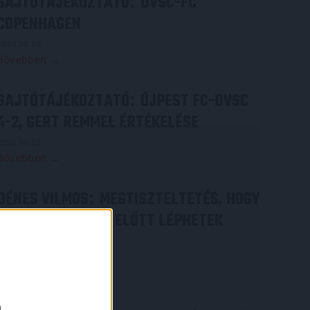
SAJTÓTÁJÉKOZTATÓ
DVSC-FC
:
COPENHAGEN
2026.08.05.
Bővebben →
SAJTÓTÁJÉKOZTATÓ
ÚJPEST FC-DVSC
:
4-2, GERT REMMEL ÉRTÉKELÉSE
2026.08.03.
Bővebben →
DÉNES VILMOS
MEGTISZTELTETÉS, HOGY
:
ILYEN SZURKOLÓK ELŐTT LÉPHETEK
PÁLYÁRA
2026.07.31.
×
Bővebben →
a