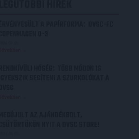
LEGUTÓBBI HÍREK
ÉRVÉNYESÜLT A PAPÍRFORMA
DVSC-FC
:
COPENHAGEN 0-3
2026.08.06.
Bővebben →
RENDKÍVÜLI HŐSÉG
TÖBB MÓDON IS
:
IGYEKSZIK SEGÍTENI A SZURKOLÓKAT A
DVSC
Bővebben →
MEGÚJULT AZ AJÁNDÉKBOLT,
CSÜTÖRTÖKÖN NYIT A DVSC STORE!
2026.08.05.