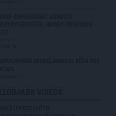
Bővebben →
DVSC-COPENHAGEN
ELINDULT
:
JEGYÉRTÉKESÍTÉS, MINDEN TUDNIVALÓ
ITT!
2026.08.04.
Bővebben →
KOPPENHÁGAI OROSZLÁNOKKAL KÜZD MEG
A LOKI
Bővebben →
LEGÚJABB VIDEÓK
VIDEÓ! MECCS ELŐTTI