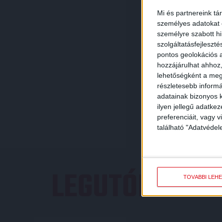
Mi és partnereink tá
személyes adatokat d
személyre szabott h
szolgáltatásfejleszté
pontos geolokációs a
hozzájárulhat ahhoz,
lehetőségként a megf
részletesebb informác
adatainak bizonyos k
ilyen jellegű adatke
preferenciáit, vagy v
található "Adatvéde
LEGUTÓBBI E
TOVÁBBI LEH