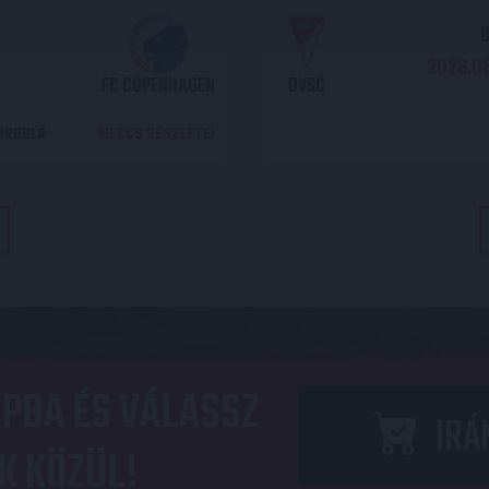
O
2026.08
FC COPENHAGEN
DVSC
DORDULÓ
MECCS RÉSZLETEI
PBA ÉS VÁLASSZ
IRÁ
K KÖZÜL!