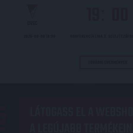
19
00
:
DVSC
2026-08-06 19:00
KONFERENCIA LIGA 3. SELEJTEZŐF
TOVÁBBI EREDMÉNYEK
OP
LÁTOGASS EL A WEBSHO
A LEGÚJABB TERMÉKEIN