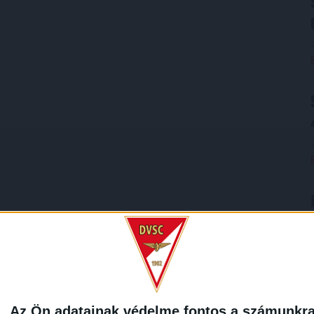
Az Ön adatainak védelme fontos a számunkr