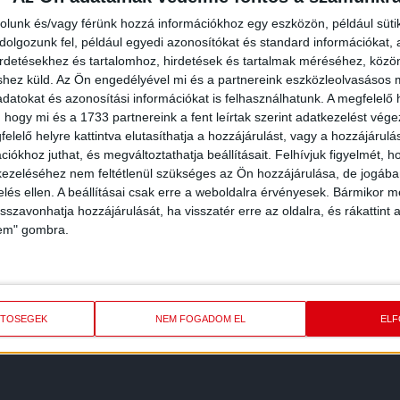
rolunk és/vagy férünk hozzá információkhoz egy eszközön, például süti
olgozunk fel, például egyedi azonosítókat és standard információkat,
irdetésekhez és tartalomhoz, hirdetések és tartalmak méréséhez, kö
shez küld.
Az Ön engedélyével mi és a partnereink eszközleolvasásos m
datokat és azonosítási információkat is felhasználhatunk. A megfelelő h
 hogy mi és a 1733 partnereink a fent leírtak szerint adatkezelést vég
elelő helyre kattintva elutasíthatja a hozzájárulást, vagy a hozzájárul
iókhoz juthat, és megváltoztathatja beállításait.
Felhívjuk figyelmét, 
ezeléséhez nem feltétlenül szükséges az Ön hozzájárulása, de jogában 
zelés ellen. A beállításai csak erre a weboldalra érvényesek. Bármikor m
isszavonhatja hozzájárulását, ha visszatér erre az oldalra, és rákattint a
lem" gombra.
REDMÉNY
KÖVETK
ETŐSÉGEK
NEM FOGADOM EL
EL