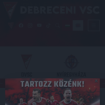
DVSC
NYÍREGYHÁZA
×
SPARTACUS
OTP BANK LIGA 3. FORDULÓ
2026.08.09. - 17
30
Nagyerdei Stadion
: