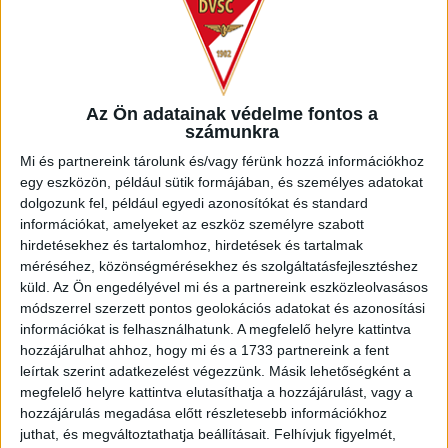
KIKAPOTT A KIS LOKI
2026.08.08.
Bővebben →
Az Ön adatainak védelme fontos a
számunkra
70 ÉVES LETT KEREKES GYÖRGY, A VALAHA
Mi és partnereink tárolunk és/vagy férünk hozzá információkhoz
VOLT EGYIK LEGJOBB DEBRECENI CSATÁR
egy eszközön, például sütik formájában, és személyes adatokat
Bővebben →
dolgozunk fel, például egyedi azonosítókat és standard
információkat, amelyeket az eszköz személyre szabott
hirdetésekhez és tartalomhoz, hirdetések és tartalmak
VAJDA BOTOND
VASÁRNAP 100
:
méréséhez, közönségmérésekhez és szolgáltatásfejlesztéshez
SZÁZALÉKNÁL IS TÖBBET KELL BELEADNUNK
küld.
Az Ön engedélyével mi és a partnereink eszközleolvasásos
módszerrel szerzett pontos geolokációs adatokat és azonosítási
2026.08.07.
információkat is felhasználhatunk. A megfelelő helyre kattintva
Bővebben →
hozzájárulhat ahhoz, hogy mi és a 1733 partnereink a fent
leírtak szerint adatkezelést végezzünk. Másik lehetőségként a
megfelelő helyre kattintva elutasíthatja a hozzájárulást, vagy a
SZURKOLÓI INFORMÁCIÓK A DVSC-
hozzájárulás megadása előtt részletesebb információkhoz
NYÍREGYHÁZA RANGADÓRA
juthat, és megváltoztathatja beállításait.
Felhívjuk figyelmét,