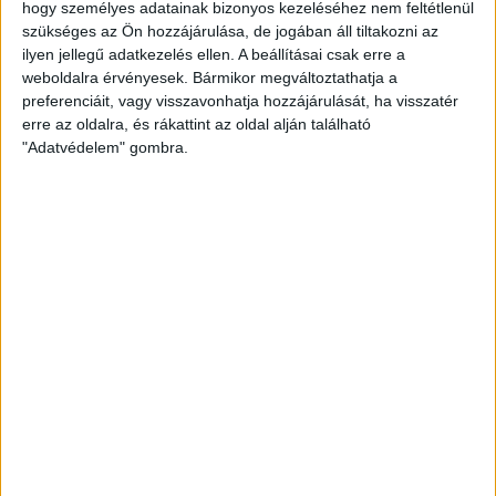
hogy személyes adatainak bizonyos kezeléséhez nem feltétlenül
Bővebben →
szükséges az Ön hozzájárulása, de jogában áll tiltakozni az
ilyen jellegű adatkezelés ellen. A beállításai csak erre a
ÉRVÉNYESÜLT A PAPÍRFORMA
DVSC-FC
:
weboldalra érvényesek. Bármikor megváltoztathatja a
preferenciáit, vagy visszavonhatja hozzájárulását, ha visszatér
COPENHAGEN 0-3
erre az oldalra, és rákattint az oldal alján található
"Adatvédelem" gombra.
2026.08.06.
Bővebben →
LEGÚJABB VIDEÓK
SAJTÓTÁJÉKOZTATÓ
DVSC-FC COPENHAGEN
:
0-3, GERT REMMEL ÉRTÉKELÉSE
2026.08.07.
Bővebben →
VIDEÓ! MECCS ELŐTTI SAJTÓTÁJÉKOZTATÓ
: