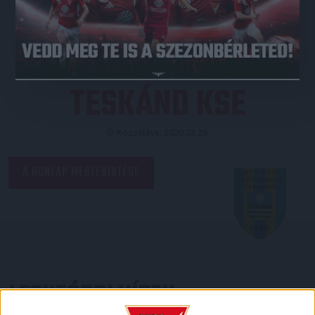
JEGYVÁSÁRLÁS
TESKÁND KSE
Közzétéve: 2020.03.26.
LEGUTÓBBI HÍREK