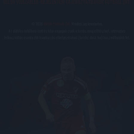
BELSŐ VISSZAÉLÉS-BEJELENTÉSI TÁJÉKOZTATÓ DVSC FUTBALL ZRT.
© 2026
DVSC Futball Zrt.
Minden jog fenntartva.
Az oldalon található írott és képi anyagok csak a forrás megjelölésével, internetes
felhasználás esetén élő hivatkozás elhelyezésével (forrás: dvsc.hu) használhatóak fel.