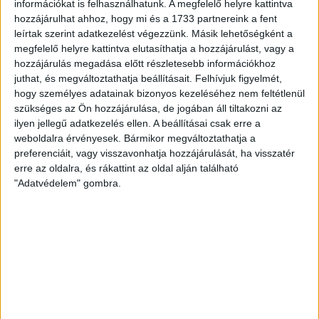
információkat is felhasználhatunk. A megfelelő helyre kattintva
ehhez kapcsolódóan az is fontos, hogy 0,5 liter űrtartalomig
hozzájárulhat ahhoz, hogy mi és a 1733 partnereink a fent
[…]
leírtak szerint adatkezelést végezzünk. Másik lehetőségként a
Bővebben →
megfelelő helyre kattintva elutasíthatja a hozzájárulást, vagy a
hozzájárulás megadása előtt részletesebb információkhoz
juthat, és megváltoztathatja beállításait.
Felhívjuk figyelmét,
MEGÚJULT AZ AJÁNDÉKBOLT, CSÜTÖRTÖKÖN
hogy személyes adatainak bizonyos kezeléséhez nem feltétlenül
NYIT A DVSC STORE!
szükséges az Ön hozzájárulása, de jogában áll tiltakozni az
ilyen jellegű adatkezelés ellen. A beállításai csak erre a
2026.08.05.
weboldalra érvényesek. Bármikor megváltoztathatja a
Ízléses, korszerű külsővel és belsővel, megújult kínálattal
preferenciáit, vagy visszavonhatja hozzájárulását, ha visszatér
vár mindenkit a DVSC felújítás után csütörtökön 16 órakor
erre az oldalra, és rákattint az oldal alján található
újra nyitó ajándékboltja, a DVSC Store. Érdemes ellátogatni
"Adatvédelem" gombra.
az üzletbe, amely pénteken 10 és 18 óra, szombaton 10 és
15 óra között, vasárnap pedig 12 órától várja a szurkolókat.
Hajrá, Loki!
Bővebben →
DVSC-COPENHAGEN
ELINDULT
:
JEGYÉRTÉKESÍTÉS, MINDEN TUDNIVALÓ ITT!