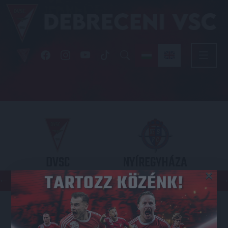
DVSC
NYÍREGYHÁZA
×
SPARTACUS
OTP BANK LIGA 3. FORDULÓ
2026.08.09. - 17
30
Nagyerdei Stadion
: