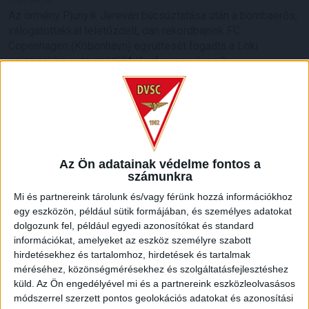
Az örmény Pjunyik Jereván búcsúztatása után a bombaerős,
válogatottakkal teletűzdelt, dán rekordbajnok FC
Copenhagen (Köbenhavn) együttesét fogadta a Loki
csütörtökön este az UEFA Konferencia Liga 3.
selejtezőkörének első mérkőzésén. A kezdőcsapatban ott
volt többek között Szécsi Márk, Batik Bence és a DVSC-ben
most debütáló Dénes Vilmos is. A találkozót a hőség dacára
mindkét gárda viszonylag […]
Bővebben →
Az Ön adatainak védelme fontos a
számunkra
RENDKÍVÜLI HŐSÉG
TÖBB MÓDON IS
:
Mi és partnereink tárolunk és/vagy férünk hozzá információkhoz
IGYEKSZIK SEGÍTENI A SZURKOLÓKAT A DVSC
egy eszközön, például sütik formájában, és személyes adatokat
Nagy meccs vár csütörtökön 19 órától a Lokira és a
dolgozunk fel, például egyedi azonosítókat és standard
információkat, amelyeket az eszköz személyre szabott
szurkolóira, csapatunk a dán FC Copenhagent fogadja az
hirdetésekhez és tartalomhoz, hirdetések és tartalmak
UEFA Konferencia Liga selejtezőjében. Klubunk a rendkívüli
méréséhez, közönségmérésekhez és szolgáltatásfejlesztéshez
időjárási körülmények miatt több intézkedésről is döntött a
küld.
Az Ön engedélyével mi és a partnereink eszközleolvasásos
mai mérkőzésre vonatkozóan. A stadion 6 pontján
módszerrel szerzett pontos geolokációs adatokat és azonosítási
vízosztással igyekszünk segíteni a szurkolók hidratációját,