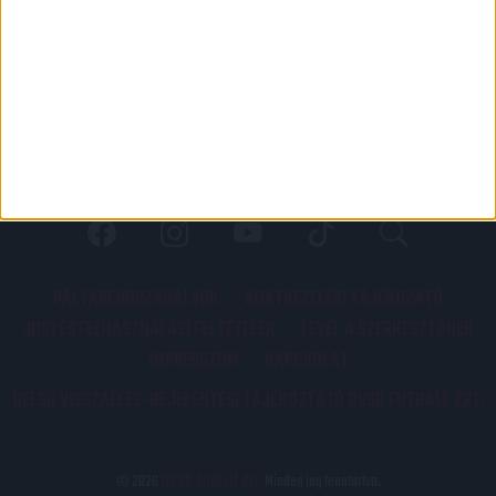
PÁLYARENDSZABÁLYOK
ADATKEZELÉSI TÁJÉKOZATÓ
JOGI ÉS FELHASZNÁLÁSI FELTÉTELEK
LEVÉL A SZERKESZTŐNEK
IMPRESSZUM
KAPCSOLAT
BELSŐ VISSZAÉLÉS-BEJELENTÉSI TÁJÉKOZTATÓ DVSC FUTBALL ZRT.
© 2026
DVSC Futball Zrt.
Minden jog fenntartva.