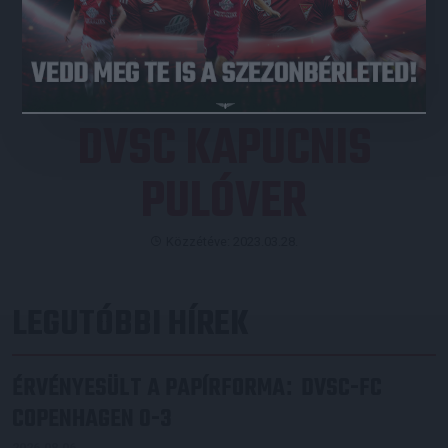
JEGYVÁSÁRLÁS
DVSC KAPUCNIS
PULÓVER
Közzétéve: 2023.03.28.
LEGUTÓBBI HÍREK
ÉRVÉNYESÜLT A PAPÍRFORMA
DVSC-FC
:
COPENHAGEN 0-3
2026.08.06.