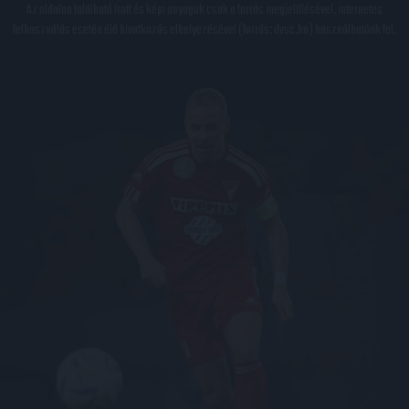
Az oldalon található írott és képi anyagok csak a forrás megjelölésével, internetes
felhasználás esetén élő hivatkozás elhelyezésével (forrás: dvsc.hu) használhatóak fel.