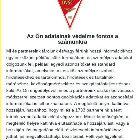
Az Ön adatainak védelme fontos a
számunkra
Mi és partnereink tárolunk és/vagy férünk hozzá információkhoz
egy eszközön, például sütik formájában, és személyes adatokat
dolgozunk fel, például egyedi azonosítókat és standard
információkat, amelyeket az eszköz személyre szabott
hirdetésekhez és tartalomhoz, hirdetések és tartalmak
2022-ben az MLS-ben folytatta pályafutását, a Houston
méréséhez, közönségmérésekhez és szolgáltatásfejlesztéshez
Dynamo az első körben draftolta, és nem is keltett
küld.
Az Ön engedélyével mi és a partnereink eszközleolvasásos
csalódást. Összességében 49 mérkőzésen lépett pályára
módszerrel szerzett pontos geolokációs adatokat és azonosítási
az amerikai profi bajnokságban, 7 gólt és 2 gólpasszt
információkat is felhasználhatunk. A megfelelő helyre kattintva
jegyezhet, most pedig visszatér Európába, és a DVSC
hozzájárulhat ahhoz, hogy mi és a 1733 partnereink a fent
színeiben bizonyíthat.
leírtak szerint adatkezelést végezzünk. Másik lehetőségként a
megfelelő helyre kattintva elutasíthatja a hozzájárulást, vagy a
hozzájárulás megadása előtt részletesebb információkhoz
juthat, és megváltoztathatja beállításait.
Felhívjuk figyelmét,