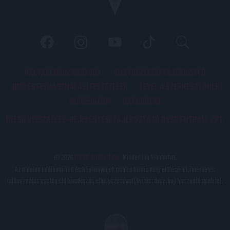
PÁLYARENDSZABÁLYOK
ADATKEZELÉSI TÁJÉKOZATÓ
JOGI ÉS FELHASZNÁLÁSI FELTÉTELEK
LEVÉL A SZERKESZTŐNEK
IMPRESSZUM
KAPCSOLAT
BELSŐ VISSZAÉLÉS-BEJELENTÉSI TÁJÉKOZTATÓ DVSC FUTBALL ZRT.
© 2026
DVSC Futball Zrt.
Minden jog fenntartva.
Az oldalon található írott és képi anyagok csak a forrás megjelölésével, internetes
felhasználás esetén élő hivatkozás elhelyezésével (forrás: dvsc.hu) használhatóak fel.