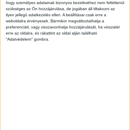
hogy személyes adatainak bizonyos kezeléséhez nem feltétlenül
szükséges az Ön hozzájárulása, de jogában áll tiltakozni az
ilyen jellegű adatkezelés ellen. A beállításai csak erre a
weboldalra érvényesek. Bármikor megváltoztathatja a
preferenciáit, vagy visszavonhatja hozzájárulását, ha visszatér
erre az oldalra, és rákattint az oldal alján található
"Adatvédelem" gombra.
Üdv a DVSC-ben, Thor!