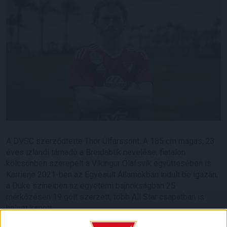
A DVSC szerződtette Thor Úlfarssont. A 185 cm magas, 23
éves izlandi támadó a Breidablik nevelése, fiatalon
kölcsönben szerepelt a Víkingur Ólafsvík együttesében is.
Karrierje 2021-ben az Egyesült Államokban indult be igazán,
a Duke színeiben az egyetemi bajnokságban 25
mérkőzésen 19 gólt szerzett, több All Star csapatban is
helyet kapott.