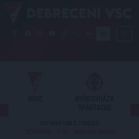
DVSC
NYÍREGYHÁZA
SPARTACUS
OTP BANK LIGA 3. FORDULÓ
2026.08.09. - 17
30
Nagyerdei Stadion
: