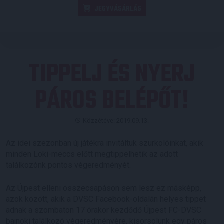
JEGYVÁSÁRLÁS
TIPPELJ ÉS NYERJ
PÁROS BELÉPŐT!
Közzétéve: 2019.09.13.
Az idei szezonban új játékra invitáltuk szurkolóinkat, akik
minden Loki-meccs előtt megtippelhetik az adott
találkozónk pontos végeredményét.
Az Újpest elleni összecsapáson sem lesz ez másképp,
azok között, akik a DVSC Facebook-oldalán helyes tippet
adnak a szombaton 17 órakor kezdődő Újpest FC-DVSC
bajnoki találkozó végeredményére, kisorsolunk egy páros