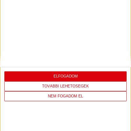
LEGUTÓBBI EREDMÉNY
DVSC
FC
ELFOGADOM
COPENHAGEN
TOVÁBBI LEHETŐSÉGEK
19
:
00
NEM FOGADOM EL
2026-08-
KONFERENCIA LIGA 3.
MECCS
06 19:00
SELEJTEZŐFDORDULÓ
RÉSZLETEI