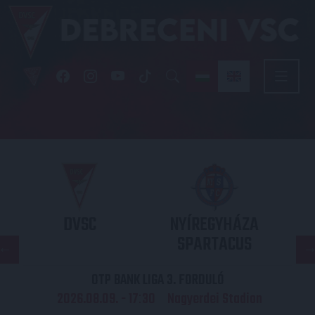
DVSC
NYÍREGYHÁZA
SPARTACUS
OTP BANK LIGA 3. FORDULÓ
2026.08.09. - 17
30
Nagyerdei Stadion
: