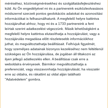
2026.08.07.
méréséhez, közönségmérésekhez és szolgáltatásfejlesztéshez
A DVSC-FC Copenhagen Konferencia Liga mérkőzés
küld.
Az Ön engedélyével mi és a partnereink eszközleolvasásos
örömteli eseménye volt, hogy sérüléséből felépülve
módszerrel szerzett pontos geolokációs adatokat és azonosítási
visszatért a pályára 22 éves szélsőnk, Vajda Botond.
információkat is felhasználhatunk. A megfelelő helyre kattintva
Játékosunkat a visszatérésről és a vasárnapi, Nyíregyháza
hozzájárulhat ahhoz, hogy mi és a 1733 partnereink a fent
elleni rangadóról is kérdeztük. – Nagyon örülök, hogy újra
leírtak szerint adatkezelést végezzünk. Másik lehetőségként a
pályára léphettem tétmeccsen, hiszen majdnem négy
megfelelő helyre kattintva elutasíthatja a hozzájárulást, vagy a
hozzájárulás megadása előtt részletesebb információkhoz
hónapot kellett kihagynom. Az is pozitívum, hogy egy ilyen
juthat, és megváltoztathatja beállításait.
Felhívjuk figyelmét,
erős ellenfél ellen játszhattam […]
hogy személyes adatainak bizonyos kezeléséhez nem feltétlenül
Bővebben →
szükséges az Ön hozzájárulása, de jogában áll tiltakozni az
ilyen jellegű adatkezelés ellen. A beállításai csak erre a
SZURKOLÓI INFORMÁCIÓK A DVSC-
weboldalra érvényesek. Bármikor megváltoztathatja a
preferenciáit, vagy visszavonhatja hozzájárulását, ha visszatér
NYÍREGYHÁZA RANGADÓRA
erre az oldalra, és rákattint az oldal alján található
"Adatvédelem" gombra.
A DVSC az OTP Bank Liga 3. fordulójában az ősi rivális
Nyíregyházát fogadja augusztus 9-én, vasárnap 17.30-kor a
Nagyerdei Stadionban. Nagy az érdeklődés, a találkozóra
megvásárolhatók a jegyek online, a
www.nagyerdeistadion.hu oldalon, illetve személyesen a
stadion pénztáraiban (nyitva hétköznap 10 és 18,