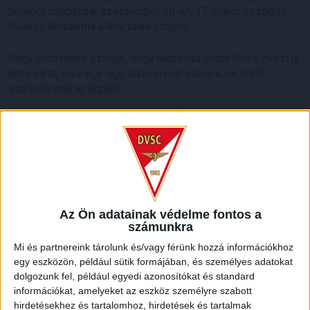
belépőt csapatunk szeptember 28-án, 17 órakor kezdődő,
Puskás Akadémia elleni találkozójára.
Nagy örömünkre szolgál, hogy hatalmas érdeklődés övezi új
játékunkat, hisz egy-egy alkalommal közel ezer DVSC-
szurkoló adja le tippjét!
Játékra fel!
HB
Az Ön adatainak védelme fontos a
LEGUTÓBBI HÍREK
számunkra
Mi és partnereink tárolunk és/vagy férünk hozzá információkhoz
egy eszközön, például sütik formájában, és személyes adatokat
VAJDA BOTOND
VASÁRNAP 100
:
dolgozunk fel, például egyedi azonosítókat és standard
SZÁZALÉKNÁL IS TÖBBET KELL BELEADNUNK
információkat, amelyeket az eszköz személyre szabott
hirdetésekhez és tartalomhoz, hirdetések és tartalmak