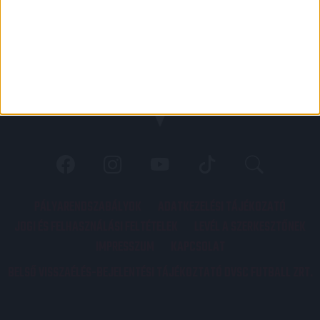
PÁLYARENDSZABÁLYOK
ADATKEZELÉSI TÁJÉKOZATÓ
JOGI ÉS FELHASZNÁLÁSI FELTÉTELEK
LEVÉL A SZERKESZTŐNEK
IMPRESSZUM
KAPCSOLAT
BELSŐ VISSZAÉLÉS-BEJELENTÉSI TÁJÉKOZTATÓ DVSC FUTBALL ZRT.