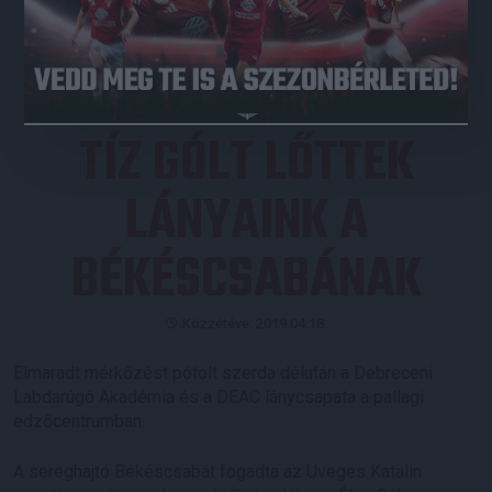
JEGYVÁSÁRLÁS
TÍZ GÓLT LŐTTEK
LÁNYAINK A
BÉKÉSCSABÁNAK
Közzétéve: 2019.04.18.
Elmaradt mérkőzést pótolt szerda délután a Debreceni
Labdarúgó Akadémia és a DEAC lánycsapata a pallagi
edzőcentrumban.
A sereghajtó Békéscsabát fogadta az Üveges Katalin