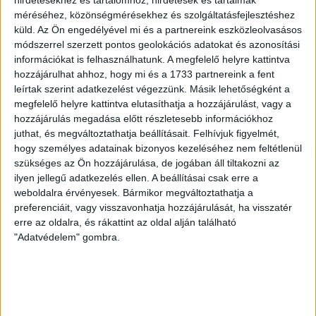
SZÁZALÉKNÁL IS TÖBBET KELL BELEADNUNK
méréséhez, közönségmérésekhez és szolgáltatásfejlesztéshez
küld.
Az Ön engedélyével mi és a partnereink eszközleolvasásos
2026.08.07.
módszerrel szerzett pontos geolokációs adatokat és azonosítási
A DVSC-FC Copenhagen Konferencia Liga mérkőzés
információkat is felhasználhatunk. A megfelelő helyre kattintva
örömteli eseménye volt, hogy sérüléséből felépülve
hozzájárulhat ahhoz, hogy mi és a 1733 partnereink a fent
visszatért a pályára 22 éves szélsőnk, Vajda Botond.
leírtak szerint adatkezelést végezzünk. Másik lehetőségként a
Játékosunkat a visszatérésről és a vasárnapi, Nyíregyháza
megfelelő helyre kattintva elutasíthatja a hozzájárulást, vagy a
elleni rangadóról is kérdeztük. – Nagyon örülök, hogy újra
hozzájárulás megadása előtt részletesebb információkhoz
pályára léphettem tétmeccsen, hiszen majdnem négy
juthat, és megváltoztathatja beállításait.
Felhívjuk figyelmét,
hónapot kellett kihagynom. Az is pozitívum, hogy egy ilyen
hogy személyes adatainak bizonyos kezeléséhez nem feltétlenül
erős ellenfél ellen játszhattam […]
szükséges az Ön hozzájárulása, de jogában áll tiltakozni az
ilyen jellegű adatkezelés ellen. A beállításai csak erre a
Bővebben →
weboldalra érvényesek. Bármikor megváltoztathatja a
preferenciáit, vagy visszavonhatja hozzájárulását, ha visszatér
SZURKOLÓI INFORMÁCIÓK A DVSC-
erre az oldalra, és rákattint az oldal alján található
"Adatvédelem" gombra.
NYÍREGYHÁZA RANGADÓRA
A DVSC az OTP Bank Liga 3. fordulójában az ősi rivális
Nyíregyházát fogadja augusztus 9-én, vasárnap 17.30-kor a
Nagyerdei Stadionban. Nagy az érdeklődés, a találkozóra
megvásárolhatók a jegyek online, a