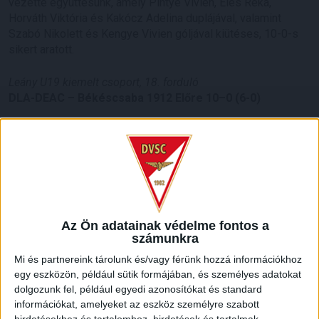
vezette együttesünk, amely Pintye Vivien, Éles Réka,
Horváth Viktória és Kakócz Adelina duplájával, valamint
Szabó Nikolett és Kengye Vivien góljával kiütéses, 10-0-s
sikert aratott.
Leány U19 kiemelt csoport, 18. forduló
DLA-DEAC – Békéscsaba 1912 Előre 10–0 (6-0)
DLA-DEAC:
Szabó Nikolett, Pintye Vivien, Éles Réka,
Kengye Vivien, Sain Anna, Gajzágó Flóra, Fekésházy Eszter,
Horváth Viktória, Kakócz Adelina, Bécsi Barbara, Komlós Lilla
Gól:
Pintye Vivien 2, Éles Réka 2, Horváth Viktória 2, Kakócz
Adelina 2, Szabó Nikolett, Kengye Vivien
Az Ön adatainak védelme fontos a
HB
számunkra
LEGUTÓBBI HÍREK
Mi és partnereink tárolunk és/vagy férünk hozzá információkhoz
egy eszközön, például sütik formájában, és személyes adatokat
dolgozunk fel, például egyedi azonosítókat és standard
információkat, amelyeket az eszköz személyre szabott
VAJDA BOTOND
VASÁRNAP 100
:
hirdetésekhez és tartalomhoz, hirdetések és tartalmak