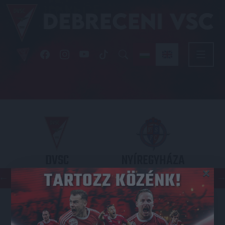
DVSC
NYÍREGYHÁZA
×
SPARTACUS
OTP BANK LIGA 3. FORDULÓ
2026.08.09. - 17
30
Nagyerdei Stadion
: