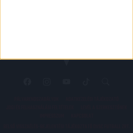
PÁLYARENDSZABÁLYOK
ADATKEZELÉSI TÁJÉKOZATÓ
JOGI ÉS FELHASZNÁLÁSI FELTÉTELEK
LEVÉL A SZERKESZTŐNEK
IMPRESSZUM
KAPCSOLAT
BELSŐ VISSZAÉLÉS-BEJELENTÉSI TÁJÉKOZTATÓ DVSC FUTBALL ZRT.