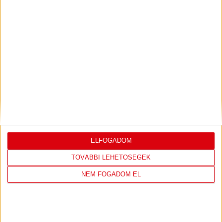
LEGUTÓBBI EREDMÉNY
DVSC
FC
ELFOGADOM
COPENHAGEN
TOVÁBBI LEHETŐSÉGEK
NEM FOGADOM EL
19
:
00