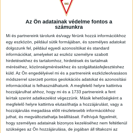
fátylat a múltra, hiszen így is van minek örülni.
A Fizz Liga 21. fordulójában a Loki fontos rangadót nyert a
Az Ön adatainak védelme fontos a
közvetlen rivális Paks ellen, így a bajnokság mintegy
számunkra
kétharmadánál (egy találkozó van még a második körből) a
Mi és partnereink tárolunk és/vagy férünk hozzá információkhoz
dobogóra lépett, és mindössze 2 pontra van a
egy eszközön, például sütik formájában, és személyes adatokat
listavezetőtől. Ha mindehhez hozzátesszük, hogy a
dolgozunk fel, például egyedi azonosítókat és standard
szombati meccsen a DVSC kezdőcsapatában 10(!) magyar
információkat, amelyeket az eszköz személyre szabott
és 5(!) saját nevelésű játékos kapott helyett, joggal lehetünk
hirdetésekhez és tartalomhoz, hirdetések és tartalmak
büszkék a mieinkre. Fiatal főszereplőkből sincs hiány,
méréséhez, közönségmérésekhez és szolgáltatásfejlesztéshez
Erdélyi Benedek és Cibla Flórián 20, Vajda Botond és Szűcs
küld.
Az Ön engedélyével mi és a partnereink eszközleolvasásos
Tamás 21 évesen prezentál jól teljesítményt hétről-hétre.
módszerrel szerzett pontos geolokációs adatokat és azonosítási
információkat is felhasználhatunk. A megfelelő helyre kattintva
Tapasztalt labdarúgóink masszív gerincet adnak az
hozzájárulhat ahhoz, hogy mi és a 1733 partnereink a fent
együttesnek, Dzsudzsák Balázs, Lang Ádám és Batik Bence
leírtak szerint adatkezelést végezzünk. Másik lehetőségként a
is igazi vezéregyéniség. A középgeneráció Bárány Donáttal,
megfelelő helyre kattintva elutasíthatja a hozzájárulást, vagy a
Kusnyir Erikkel, Szuhodovszki Somával, Komáromi
hozzájárulás megadása előtt részletesebb információkhoz
Györggyel és a lassan végre visszatérő Kocsis Dominikkal
juthat, és megváltoztathatja beállításait.
Felhívjuk figyelmét,
szinte minden összecsapáson megvillantja tudását.
hogy személyes adatainak bizonyos kezeléséhez nem feltétlenül
Légiósaink is jeleskednek: Josua Mejías, Adrian Guerrero és
szükséges az Ön hozzájárulása, de jogában áll tiltakozni az