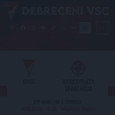
DVSC
NYÍREGYHÁZA
SPARTACUS
OTP BANK LIGA 3. FORDULÓ
2026.08.09. - 17
30
Nagyerdei Stadion
: