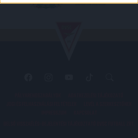
PÁLYARENDSZABÁLYOK
ADATKEZELÉSI TÁJÉKOZATÓ
JOGI ÉS FELHASZNÁLÁSI FELTÉTELEK
LEVÉL A SZERKESZTŐNEK
IMPRESSZUM
KAPCSOLAT
BELSŐ VISSZAÉLÉS-BEJELENTÉSI TÁJÉKOZTATÓ DVSC FUTBALL ZRT.