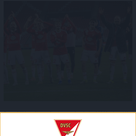
Remekül kezdte az évet az egész bajnoki idényben jól
teljesítő DVSC. Csapatunk 7 pontot szerzett a három
idei mérkőzésen (Diósgyőr 3-2, Győr 2-2, Paks 1-0), ami
ugyebár könnyen lehetett volna 9 is. De borítsunk