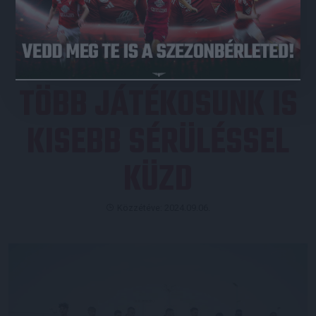
JEGYVÁSÁRLÁS
TÖBB JÁTÉKOSUNK IS
KISEBB SÉRÜLÉSSEL
KÜZD
Közzétéve: 2024.09.06.