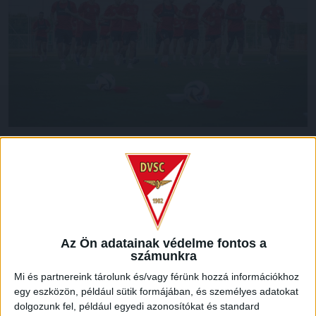
A DVSC több labdarúgója is kisebb sérüléssel küzd
ezekben a napokban. A csütörtöki tréningen Szécsi Márk és
Dusan Lagator véletlenül összefejelt, mindkettőjük sebét
össze kellett varrni. Már jobban vannak, ezzel együtt néhány
edzést ki kell hagyniuk. Szintén nem tréningezhet a
többiekkel Vajda Botond és Arandjel Stojkovic, mindketten
Az Ön adatainak védelme fontos a
kisebb probléma miatt hiányoznak, a jövő héten
számunkra
remélhetőleg visszatérhetnek a csapathoz.
Mi és partnereink tárolunk és/vagy férünk hozzá információkhoz
egy eszközön, például sütik formájában, és személyes adatokat
Talpi kötőszövet-sérülést szenvedett az egyik edzésen
dolgozunk fel, például egyedi azonosítókat és standard
Batik Bence, csapatunk a ZTE elleni mérkőzésen (3-1)