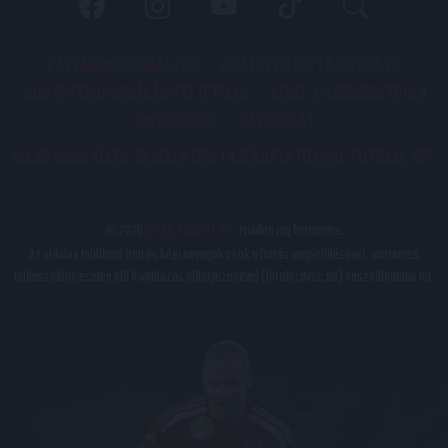
PÁLYARENDSZABÁLYOK
ADATKEZELÉSI TÁJÉKOZATÓ
JOGI ÉS FELHASZNÁLÁSI FELTÉTELEK
LEVÉL A SZERKESZTŐNEK
IMPRESSZUM
KAPCSOLAT
BELSŐ VISSZAÉLÉS-BEJELENTÉSI TÁJÉKOZTATÓ DVSC FUTBALL ZRT.
© 2026
DVSC Futball Zrt.
Minden jog fenntartva.
Az oldalon található írott és képi anyagok csak a forrás megjelölésével, internetes
felhasználás esetén élő hivatkozás elhelyezésével (forrás: dvsc.hu) használhatóak fel.