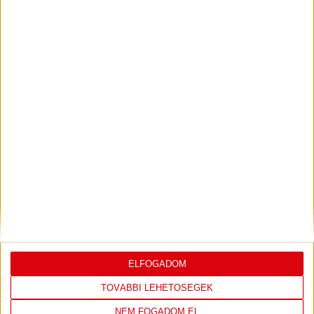
2026.07.31.
Bővebben →
PJUNYIK JEREVÁN-DVSC
TOVÁBBJUTÁS A
:
KONFERENCIA LIGÁBAN
Bővebben →
LEGUTÓBBI EREDMÉNY
ELFOGADOM
TOVÁBBI LEHETŐSÉGEK
NEM FOGADOM EL