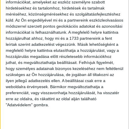
információkat, amelyeket az eszköz személyre szabott
remeklő játékosa. Felépülése előreláthatóan néhány hetet
hirdetésekhez és tartalomhoz, hirdetések és tartalmak
vesz igénybe. Kusnyir Erik és Thor Úlfarsson továbbra is
méréséhez, közönségmérésekhez és szolgáltatásfejlesztéshez
rehabilitációs munkát végez.
küld.
Az Ön engedélyével mi és a partnereink eszközleolvasásos
módszerrel szerzett pontos geolokációs adatokat és azonosítási
LEGUTÓBBI HÍREK
információkat is felhasználhatunk. A megfelelő helyre kattintva
hozzájárulhat ahhoz, hogy mi és a 1733 partnereink a fent
leírtak szerint adatkezelést végezzünk. Másik lehetőségként a
KIKAPOTT A KIS LOKI
megfelelő helyre kattintva elutasíthatja a hozzájárulást, vagy a
hozzájárulás megadása előtt részletesebb információkhoz
2026.08.08.
juthat, és megváltoztathatja beállításait.
Felhívjuk figyelmét,
A DVSC II. szombaton Pallagon a Füzesabony gárdáját
hogy személyes adatainak bizonyos kezeléséhez nem feltétlenül
fogadta az NB III. Észak-keleti csoport 3. fordulójában, s
szükséges az Ön hozzájárulása, de jogában áll tiltakozni az
ezúttal nem tudott pontot szerezni. NB III. Észak-keleti
ilyen jellegű adatkezelés ellen. A beállításai csak erre a
csoport, 3. forduló. DVSC II.-Füzesabony 1-2 (1-1). Pallag,
weboldalra érvényesek. Bármikor megváltoztathatja a
200 néző, vezette: Oswald D. DVSC II.: Tuska – Myrtaj (Kiss
preferenciáit, vagy visszavonhatja hozzájárulását, ha visszatér
M., 46.), Farkas T., Macsó (Lovas, 75.), Vincze T., Hermann
erre az oldalra, és rákattint az oldal alján található
"Adatvédelem" gombra.
(Gyenti, […]
Bővebben →