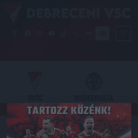
DVSC
NYÍREGYHÁZA
×
SPARTACUS
OTP BANK LIGA 3. FORDULÓ
2026.08.09. - 17
30
Nagyerdei Stadion
: