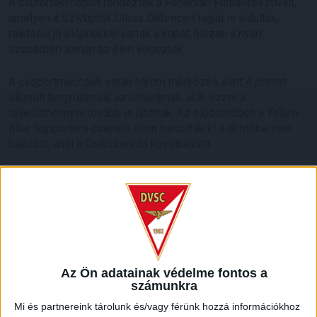
A csütörtöki napon rendezték a Fehérvári Futballfesztivált,
amelyen a Szívtiprók Ultras Debrecen tagjai is indultak,
ráadásul jó előjelekkel várták a kupát, hiszen a nyári
szabadtéri tornán az élen végeztek.
A csoportmeccsek során három mérkőzés alatt 4 pontot
sikerült begyűjteniük az ultráinknak, akik ezzel a
teljesítménnyel tovább is jutottak. Az elődöntőben a Yellow
Blue Supporters csapata ellen harcolták ki a döntőbe való
bejutást, ahol a Csíkszereda következett.
Az utolsó találkozót is sikerrel vették a Szívtiprók Ultras
Debrecen tagjai, akik magabiztos, stabil játékkal lettek
kupagyőztesek.
A tornán résztvevő csapatok:
-Videoton Baráti Kör
Az Ön adatainak védelme fontos a
-Red Blue City (Székesfehérvár)
számunkra
-Faház (Székesfehérvár)
Mi és partnereink tárolunk és/vagy férünk hozzá információkhoz
-Fanatici (Székesfehérvár)