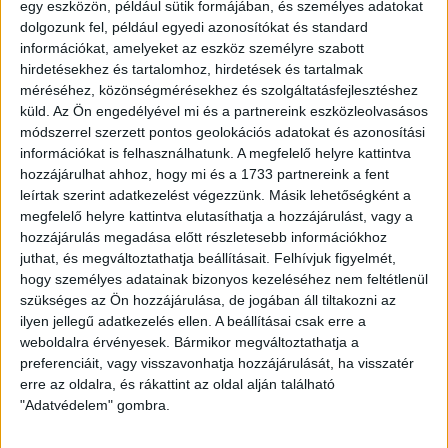
egy eszközön, például sütik formájában, és személyes adatokat
-Válasz FCF (Székesfehérvár)
dolgozunk fel, például egyedi azonosítókat és standard
-Csíkszereda (Erdély)
információkat, amelyeket az eszköz személyre szabott
-Yellow Blue Supporters (Dunaszerdahely)
hirdetésekhez és tartalomhoz, hirdetések és tartalmak
-Szívtiprók Ultras Debrecen
méréséhez, közönségmérésekhez és szolgáltatásfejlesztéshez
küld.
Az Ön engedélyével mi és a partnereink eszközleolvasásos
Szurkolóink a torna során a DVSC Öregfiúk szerelésében
módszerrel szerzett pontos geolokációs adatokat és azonosítási
játszották le a mérkőzéseiket, melyet klubunk biztosított
információkat is felhasználhatunk. A megfelelő helyre kattintva
számukra.
hozzájárulhat ahhoz, hogy mi és a 1733 partnereink a fent
leírtak szerint adatkezelést végezzünk. Másik lehetőségként a
megfelelő helyre kattintva elutasíthatja a hozzájárulást, vagy a
A tornagyőzelem mellett több elismerés is érte csapatunkat,
hozzájárulás megadása előtt részletesebb információkhoz
a
legjobb kapus Komlósi Patrik (Szívtiprók)
, míg
juthat, és megváltoztathatja beállításait.
Felhívjuk figyelmét,
a
gólkirály Czibere Balázs (Szívtiprók)
lett.
hogy személyes adatainak bizonyos kezeléséhez nem feltétlenül
szükséges az Ön hozzájárulása, de jogában áll tiltakozni az
Gratulálunk szurkolóinknak ehhez a nagyszerű
ilyen jellegű adatkezelés ellen. A beállításai csak erre a
teljesítményhez!
weboldalra érvényesek. Bármikor megváltoztathatja a
preferenciáit, vagy visszavonhatja hozzájárulását, ha visszatér
LEGUTÓBBI HÍREK
erre az oldalra, és rákattint az oldal alján található
"Adatvédelem" gombra.