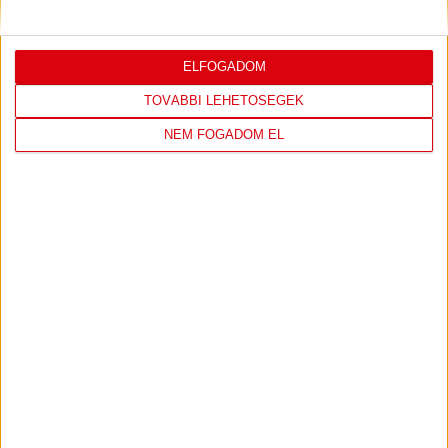
ELFOGADOM
TOVÁBBI LEHETŐSÉGEK
LEGUTÓBBI EREDMÉNY
NEM FOGADOM EL
DVSC
FC
COPENHAGEN
0
-
3