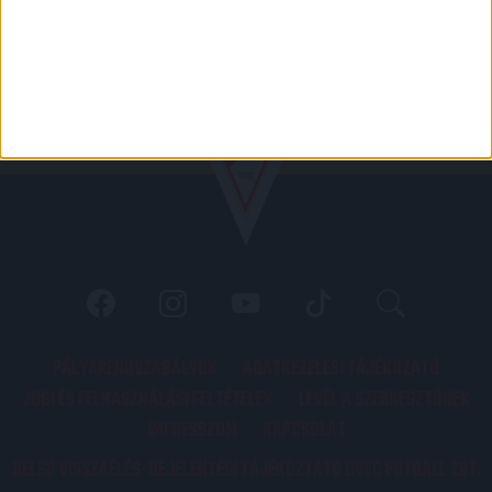
PÁLYARENDSZABÁLYOK
ADATKEZELÉSI TÁJÉKOZATÓ
JOGI ÉS FELHASZNÁLÁSI FELTÉTELEK
LEVÉL A SZERKESZTŐNEK
IMPRESSZUM
KAPCSOLAT
BELSŐ VISSZAÉLÉS-BEJELENTÉSI TÁJÉKOZTATÓ DVSC FUTBALL ZRT.