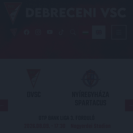
DVSC
NYÍREGYHÁZA
SPARTACUS
OTP BANK LIGA 3. FORDULÓ
2026.08.09. - 17
30
Nagyerdei Stadion
: