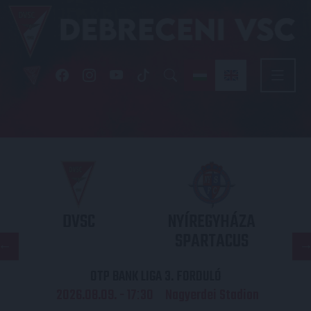
DVSC
NYÍREGYHÁZA
SPARTACUS
OTP BANK LIGA 3. FORDULÓ
2026.08.09. - 17
30
Nagyerdei Stadion
: