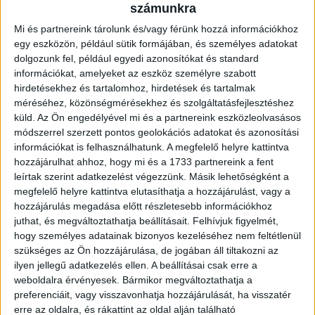
számunkra
Milán, Szmáhin Denisz
Mi és partnereink tárolunk és/vagy férünk hozzá információkhoz
U15
egy eszközön, például sütik formájában, és személyes adatokat
dolgozunk fel, például egyedi azonosítókat és standard
Ferencváros – DVSC-DLA 0–3 (0-2)
információkat, amelyeket az eszköz személyre szabott
hirdetésekhez és tartalomhoz, hirdetések és tartalmak
DLA:
Erdélyi Benedek – Révész Gergely, Kokovai Csongor,
méréséhez, közönségmérésekhez és szolgáltatásfejlesztéshez
Mikuljuk Dávid (Bökönyi Martin), Vaskó Aurél, Batai Tamás,
küld.
Az Ön engedélyével mi és a partnereink eszközleolvasásos
Bóta Gergő (Szabó Miklós), Doktor Zsolt (Bucsák Szabolcs),
módszerrel szerzett pontos geolokációs adatokat és azonosítási
Karakas István, Szakács Levente (Jaczkó Benedek), Cibla
információkat is felhasználhatunk. A megfelelő helyre kattintva
Flórián
hozzájárulhat ahhoz, hogy mi és a 1733 partnereink a fent
Gól:
Batai Tamás, Karakas István, Szakács Levente
leírtak szerint adatkezelést végezzünk. Másik lehetőségként a
megfelelő helyre kattintva elutasíthatja a hozzájárulást, vagy a
U16
hozzájárulás megadása előtt részletesebb információkhoz
Illés Akadémia-Haladás – DVSC-DLA 0–2 (0-1)
juthat, és megváltoztathatja beállításait.
Felhívjuk figyelmét,
hogy személyes adatainak bizonyos kezeléséhez nem feltétlenül
DLA:
Engedi Krisztián – Lénárt Gábor, Székelyhidi Sándor,
szükséges az Ön hozzájárulása, de jogában áll tiltakozni az
Tóth Balázs, Karmacsi Richárd (Fábián Bence), Vadász
ilyen jellegű adatkezelés ellen. A beállításai csak erre a
Sándor (Harcsa Dávid), Lázók László (Virág Tamás), Nagy
weboldalra érvényesek. Bármikor megváltoztathatja a
preferenciáit, vagy visszavonhatja hozzájárulását, ha visszatér
Roland, Kovács Miklós, Pinczés Krisztián, Sipos Szabolcs
erre az oldalra, és rákattint az oldal alján található
Gól:
Lázók László, Székelyhidi Sándor