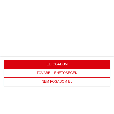
SAJTÓTÁJÉKOZTATÓ
ÚJPEST FC-DVSC 4-2,
:
GERT REMMEL ÉRTÉKELÉSE
2026.08.03.
Bővebben →
DÉNES VILMOS
MEGTISZTELTETÉS, HOGY
:
ILYEN SZURKOLÓK ELŐTT LÉPHETEK PÁLYÁRA
2026.07.31.
Bővebben →
ELFOGADOM
PJUNYIK JEREVÁN-DVSC
TOVÁBBJUTÁS A
:
TOVÁBBI LEHETŐSÉGEK
KONFERENCIA LIGÁBAN
NEM FOGADOM EL
Bővebben →