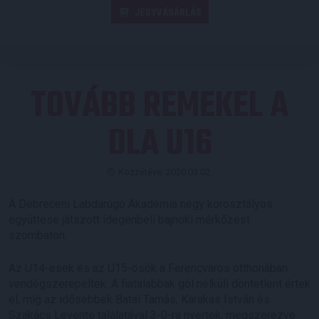
JEGYVÁSÁRLÁS
TOVÁBB REMEKEL A
DLA U16
Közzétéve: 2020.03.02.
A Debreceni Labdarúgó Akadémia négy korosztályos
együttese játszott idegenbeli bajnoki mérkőzést
szombaton.
Az U14-esek és az U15-ösök a Ferencváros otthonában
vendégszerepeltek. A fiatalabbak gól nélküli döntetlent értek
el, míg az idősebbek Batai Tamás, Karakas István és
Szakács Levente találatával 3-0-ra nyertek, megszerezve