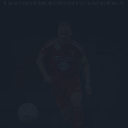
felhasználás esetén élő hivatkozás elhelyezésével (forrás: dvsc.hu) használhatóak fel.