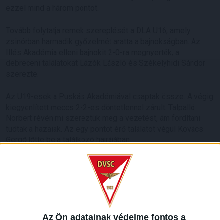
ezzel mind a három pontot.
Tovább folytatja remek szereplését a DLA U16, amely
zsinórban harmadik győzelmét aratta a bajnokságban. Az
Illés Akadémia elleni bajnokit 2-0-ra megnyerték, a
debreceni találatokat Lázók László és Székelyhidi Sándor
szerezte.
Az U19-esek a Puskás Akadémiával csaptak össze. A végig
kiegyenlített meccs 2-2-es döntetlennel zárult. Talpalló
Norbert révén mi szereztük meg a vezetést, ám fordítani
tudtak a hazaiak. Az egy pontot érő találatot végül Kovács
Gergő lőtte be a találkozó hajrájában.
U14
Ferencváros – DVSC-DLA 0-0
DLA:
Engedi Márk – Török Adrián, Szilágyi Tamás, Butor
Levente, Balogh Máté, Hornyák Csaba (Varga Vencel), Szuháj
Az Ön adatainak védelme fontos a
Adrián (Kovács Benedek), Nemes Noel, Patai Dávid, Nagy