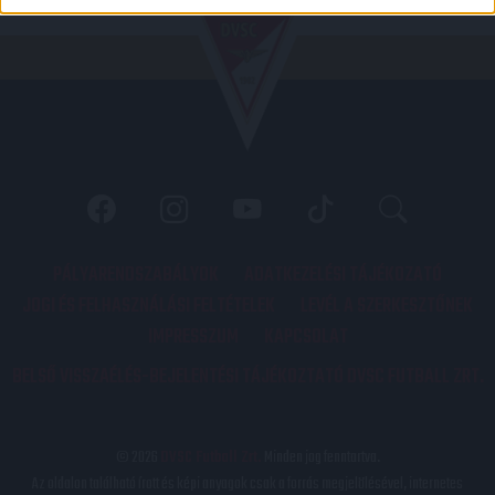
PÁLYARENDSZABÁLYOK
ADATKEZELÉSI TÁJÉKOZATÓ
JOGI ÉS FELHASZNÁLÁSI FELTÉTELEK
LEVÉL A SZERKESZTŐNEK
IMPRESSZUM
KAPCSOLAT
BELSŐ VISSZAÉLÉS-BEJELENTÉSI TÁJÉKOZTATÓ DVSC FUTBALL ZRT.
© 2026
DVSC Futball Zrt.
Minden jog fenntartva.
Az oldalon található írott és képi anyagok csak a forrás megjelölésével, internetes