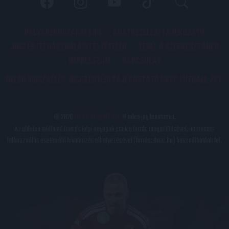
PÁLYARENDSZABÁLYOK
ADATKEZELÉSI TÁJÉKOZATÓ
JOGI ÉS FELHASZNÁLÁSI FELTÉTELEK
LEVÉL A SZERKESZTŐNEK
IMPRESSZUM
KAPCSOLAT
BELSŐ VISSZAÉLÉS-BEJELENTÉSI TÁJÉKOZTATÓ DVSC FUTBALL ZRT.
© 2026
DVSC Futball Zrt.
Minden jog fenntartva.
Az oldalon található írott és képi anyagok csak a forrás megjelölésével, internetes
felhasználás esetén élő hivatkozás elhelyezésével (forrás: dvsc.hu) használhatóak fel.