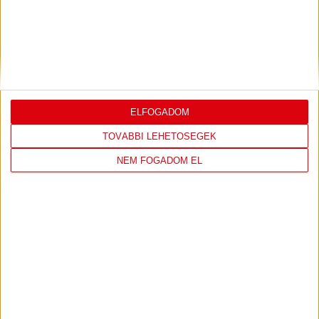
2026.07.31.
Bővebben →
PJUNYIK JEREVÁN-DVSC
TOVÁBBJUTÁS A
:
KONFERENCIA LIGÁBAN
ELFOGADOM
Bővebben →
TOVÁBBI LEHETŐSÉGEK
NEM FOGADOM EL
LEGUTÓBBI EREDMÉNY