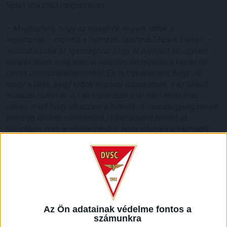
Sport abszolút rangsorában.
–
Megtisztelő, hogy az újságírók engem láttak a
legjobbnak
– mondta a Nemzeti SportnakTőzsér Dániel. –
Hozzátartozik az igazsághoz, hogy öt bajnokit kihagytam
sérülés miatt, még nem is épültem fel teljesen a két és fél
centis izomszakadásomból. Én is úgy éreztem, hogy jól
megy a játék, hogy tudok segíteni a csapatnak, s ez jóleső
érzéssel töltött el. Az én koromban már nem lehet más
célom, mint hogy élvezzem a futballt. A csapategység remek,
Herczeg András vezetőedző jó hangulatot teremt az
öltözőben, nem a véletlen műve, hogy jelenleg a harmadik
helyen állunk a tabellán – szép részeredményt értünk el. Ami
engem illet: szeretnék a tavasszal is meghatározó szerepet
betölteni az együttesben, és bízom benne, hogy elkerülnek a
sérülések.
A kapusok rangsorában játékosunk, Nagy Sándor a második
helyen végzett Gróf Dávid (Honvéd) mögött.
Az Ön adatainak védelme fontos a
számunkra
A mezőnyjátékosoknál egyébként egytől tízig, kapusok