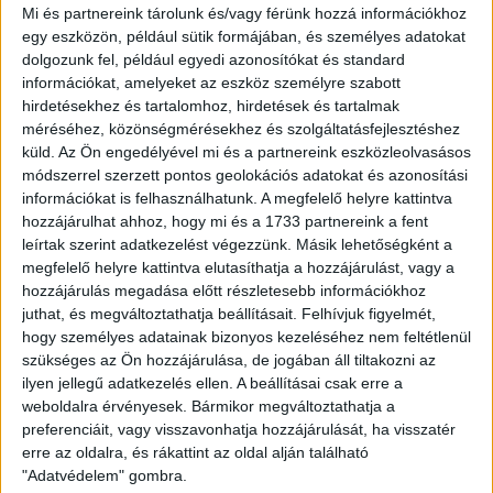
esetében nullától tízig adható érdemjegy, amelyeknek átlaga
Mi és partnereink tárolunk és/vagy férünk hozzá információkhoz
adja ki a sorrendet. Kapusoknál a nullás osztályzat nem ront,
egy eszközön, például sütik formájában, és személyes adatokat
de nem is javít az átlagon. Pontazonosság esetén a több
dolgozunk fel, például egyedi azonosítókat és standard
értékelhető teljesítmény rangsorol – írja a Nemzeti Sport.
információkat, amelyeket az eszköz személyre szabott
hirdetésekhez és tartalomhoz, hirdetések és tartalmak
KAPUSOK
méréséhez, közönségmérésekhez és szolgáltatásfejlesztéshez
küld.
Az Ön engedélyével mi és a partnereink eszközleolvasásos
1. Gróf Dávid (Bp. Honvéd) 6.133 (15)
módszerrel szerzett pontos geolokációs adatokat és azonosítási
2. Nagy Sándor (Debrecen) 6.083 (12)
információkat is felhasználhatunk. A megfelelő helyre kattintva
3. Luiz Felipe Ventura (Kisvárda) 5.933 (15)
hozzájárulhat ahhoz, hogy mi és a 1733 partnereink a fent
leírtak szerint adatkezelést végezzünk. Másik lehetőségként a
MEZŐNYJÁTÉKOSOK (első tíz)
megfelelő helyre kattintva elutasíthatja a hozzájárulást, vagy a
1. Tőzsér Dániel (Debrecen) 6.154 (13)
hozzájárulás megadása előtt részletesebb információkhoz
2. Juhász Roland (Mol Vidi FC) 6.118 (17)
juthat, és megváltoztathatja beállításait.
Felhívjuk figyelmét,
3. Sigér Dávid (Ferencváros) 6.000 (12)
hogy személyes adatainak bizonyos kezeléséhez nem feltétlenül
4. Josip Knezevic (Puskás Akadémia) 6.000 (11)
szükséges az Ön hozzájárulása, de jogában áll tiltakozni az
5. Cseri Tamás (Mezőkövesd) 5.941 (17)
ilyen jellegű adatkezelés ellen. A beállításai csak erre a
6. Djordje Kamber (Bp. Honvéd) 5.933 (15)
weboldalra érvényesek. Bármikor megváltoztathatja a
7. Bódi Ádám (Debrecen) 5.889 (18)
preferenciáit, vagy visszavonhatja hozzájárulását, ha visszatér
Zsótér Donát (Újpest) 5.889 (18)
erre az oldalra, és rákattint az oldal alján található
9. Davide Lanzafame (Ferencváros) 5.882 (17)
"Adatvédelem" gombra.