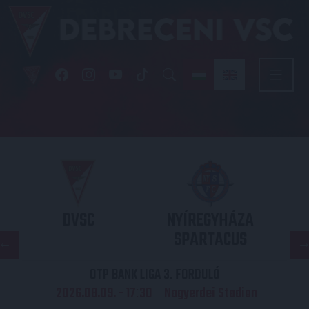
DVSC
NYÍREGYHÁZA
SPARTACUS
OTP BANK LIGA 3. FORDULÓ
2026.08.09. - 17
30
Nagyerdei Stadion
: