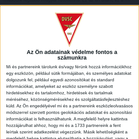
utunk. A cél az, hogy stabilizáljuk a klubot, maradjunk bent,
és aztán fejlődjünk tovább, ezt már sokszor leszögeztük. A
cikk által említett, úgynevezett bennfentes infók szerint rossz
az edzésmunka: minden mérhető adat azt mutatja, hogy a
csapat jó, sőt, egyre jobb állapotban van. Azt is egy vád volt,
hogy az összes rutinosabb játékos Filipovics Vladan
ügynökön keresztül érkezett, ami egyszerűen nem igaz. Ha
Az Ön adatainak védelme fontos a
megemlítek 6 meghatározó játékost, 6 különböző ügynök
számunkra
játszott szerepet a szerződtetésükben. Jóban vagyok
Mi és partnereink tárolunk és/vagy férünk hozzá információkhoz
Filipoviccsal, 16 éves koromtól az ügynököm volt, de éppen
egy eszközön, például sütik formájában, és személyes adatokat
ezért vele tárgyalok a legkeményebben. Németh Krisztián
dolgozunk fel, például egyedi azonosítókat és standard
valóban rajta keresztül jött a klubhoz, de megjegyezném,
információkat, amelyeket az eszköz személyre szabott
hogy gyakorlatilag minimális bérért. Fel akarja építeni magát,
hirdetésekhez és tartalomhoz, hirdetések és tartalmak
és jó úton halad, amit a Honvéd elleni gólja is mutat. Fontos
méréséhez, közönségmérésekhez és szolgáltatásfejlesztéshez
azt is leszögezni, hogy az egyből való visszajutás sem
küld.
Az Ön engedélyével mi és a partnereink eszközleolvasásos
magától értetődő, lásd korábban az FTC vagy a Vasas
módszerrel szerzett pontos geolokációs adatokat és azonosítási
példáját. És ha már Ferencváros: azzal támadnak, hogy
információkat is felhasználhatunk. A megfelelő helyre kattintva
fradista vagyok, noha Fradiban csak 2 évet, a Lokiban viszont
hozzájárulhat ahhoz, hogy mi és a 1733 partnereink a fent
összesen 10 esztendőt futballoztam, a szoros kötődésem
leírtak szerint adatkezelést végezzünk. Másik lehetőségként a
tehát aligha kétséges Debrecenhez
.
Itt él a családom, itt
megfelelő helyre kattintva elutasíthatja a hozzájárulást, vagy a