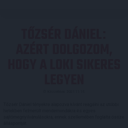
TŐZSÉR DÁNIEL
:
AZÉRT DOLGOZOM,
HOGY A LOKI SIKERES
LEGYEN
Közzétéve: 2021.11.15.
Tőzsér Dániel tényekre alapozva kívánt reagálni az utóbbi
hetekben felmerült mendemondákra és egyes
sajtómegnyilvánulásokra, ennek szellemében foglalta össze
álláspontját.