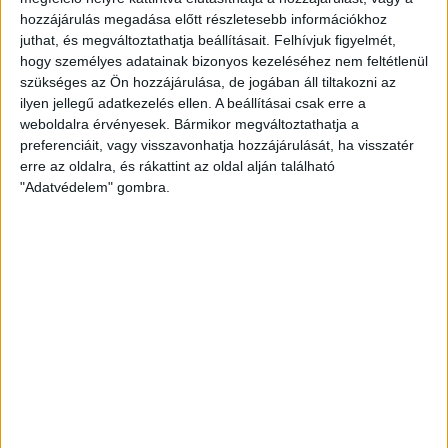
vannak a barátaim. Azért dolgozom, mint mindenki más a
hozzájárulás megadása előtt részletesebb információkhoz
klubnál, hogy a Loki sikeres legyen
– szögezte le a DVSC
juthat, és megváltoztathatja beállításait.
Felhívjuk figyelmét,
sportigazgatója.
hogy személyes adatainak bizonyos kezeléséhez nem feltétlenül
szükséges az Ön hozzájárulása, de jogában áll tiltakozni az
ilyen jellegű adatkezelés ellen. A beállításai csak erre a
weboldalra érvényesek. Bármikor megváltoztathatja a
preferenciáit, vagy visszavonhatja hozzájárulását, ha visszatér
erre az oldalra, és rákattint az oldal alján található
LEGUTÓBBI HÍREK
"Adatvédelem" gombra.
INFORMÁCIÓK A KOPPENHÁGÁBA UTAZÓ
SZURKOLÓKNAK
2026.08.10.
A DVSC szerdán 18 órától Koppenhágában, az FC
Copenhagen (Köbenhavn) ellen lép pályára az UEFA
Konferencia Liga harmadik selejtezőkörének második
mérkőzésén. Az itthoni vereség dacára hűséges szurkolóink
Dániába is elkísérik a csapatot, nekik szeretnénk néhány
információval segíteni. A találkozóra szóló belépőket