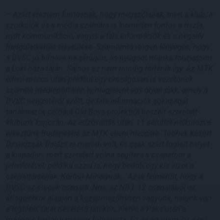
–
Azért éreztem fontosnak, hogy megszólaljak, mert a klub, a
szurkolók és a média számára is kiemelten fontos a tiszta,
nyílt kommunikáció, vagyis a fals információk és a negatív
hangulatkeltés elkerülése. Számomra is igen lényeges, hogy
a DVSC jó hírneve ne sérüljön, és nyugodt munka folyhasson
a Loki háza táján. Sajnos ez nem mindig történik így. Az MTK
elleni meccs után például egy országosan is vezetőnek
számító médiaportálon is megjelent egy olyan cikk, amely a
DVSC helyzetéről szólt, de fals információk sokaságát
tartalmazta, például Old Boys-projektről beszélt szeretett
klubunk kapcsán. Az edzőváltás után, 11 sérültet nélkülözve
érkeztünk Budapestre az MTK elleni meccsre. Többek között
Dzsudzsák Balázs is maródi volt, és csak azért foglalt helyet
a kispadon, mert szeretett volna segíteni a csapatom a
jelenlétével, például azzal is, hogy bedob egy kis vizet a
csapattársának, Korhut Mihálynak… Az is felmerült, hogy a
DVSC az öregek csapata. Nos, az NB I. 12 csapatából az
átlagéletkor alapján a középmezőnyben vagyunk, nálunk van
a legtöbb saját nevelésű játékos, illetve a Paks után a
második legtöbb magyar futballista. Ez az én utam, ez a mi