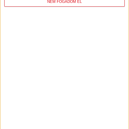
NEM FOGADOM EL
KÖVETKEZŐ MÉRKŐZÉS
FC
DVSC
COPENHAGEN
KONFERENCIA LIGA 3. SELEJTEZŐFORDULÓ
2026.08.12. - 18
00
Parken Stadium
:
JEGYVÁSÁRLÁS