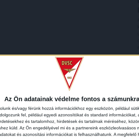
Az Ön adatainak védelme fontos a számunkr
rolunk és/vagy férünk hozzá információkhoz egy eszközön, például süti
olgozunk fel, például egyedi azonosítókat és standard információkat,
irdetésekhez és tartalomhoz, hirdetések és tartalmak méréséhez, kö
shez küld.
Az Ön engedélyével mi és a partnereink eszközleolvasásos m
datokat és azonosítási információkat is felhasználhatunk. A megfelelő h