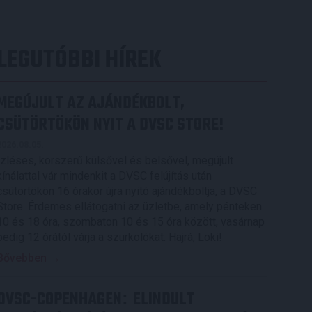
LEGUTÓBBI HÍREK
MEGÚJULT AZ AJÁNDÉKBOLT,
CSÜTÖRTÖKÖN NYIT A DVSC STORE!
2026.08.05.
Ízléses, korszerű külsővel és belsővel, megújult
kínálattal vár mindenkit a DVSC felújítás után
csütörtökön 16 órakor újra nyitó ajándékboltja, a DVSC
Store. Érdemes ellátogatni az üzletbe, amely pénteken
10 és 18 óra, szombaton 10 és 15 óra között, vasárnap
pedig 12 órától várja a szurkolókat. Hajrá, Loki!
Bővebben →
DVSC-COPENHAGEN
ELINDULT
: