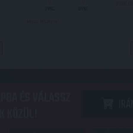
2026.08.
DVSC
DVSC
MECCS RÉSZLETEI
PBA ÉS VÁLASSZ
IRÁ
K KÖZÜL!