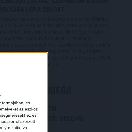
ELHALASZTOTTÁK, SZOMBATON VISZONT
PÁLYÁRA LÉP A CSAPAT
A Magyar Labdarúgó Szövetség a rendkívüli időjárási
körülményekre és az energiahelyzetre való tekintettel
úgy döntött, hogy elhalasztja az NB III. Észak-keleti
csoportjának második fordulóját. A játéknapot
eredetileg augusztus 5-ére, szerdára írták ki, a fordulót
egy héttel később, azaz augusztus 12-én, szerdán
rendezik meg. A DVSC II. így jövő héten látogat a DVTK
II. otthonában, szombaton […]
Bővebben →
×
LEGÚJABB VIDEÓK
a
k formájában, és
VIDEÓ! MECCS ELŐTTI
 amelyeket az eszköz
zönségmérésekhez és
SAJTÓTÁJÉKOZTATÓ
DVSC-FC
:
ódszerrel szerzett
COPENHAGEN
elyre kattintva