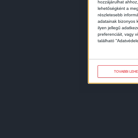
hozzájárulhat ahhoz,
lehetőségként a megf
részletesebb informác
adatainak bizonyos k
ilyen jellegű adatke
preferenciáit, vagy v
található "Adatvéde
TOVÁBBI LEH