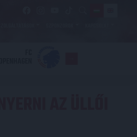
SZOLGÁLTATÁSOK
SZPONZOROK
KAPCSOLAT
FC
DVSC
OPENHAGEN
NYERNI AZ ÜLLŐI