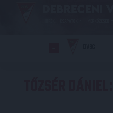
HÍREK
CSAPATOK
MÉRKŐZÉSEK
DVSC
TŐZSÉR DÁNIEL