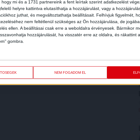
 hogy mi és a 1731 partnereink a fent leírtak szerint adatkezelést vég
elelő helyre kattintva elutasíthatja a hozzájárulást, vagy a hozzájárul
iókhoz juthat, és megváltoztathatja beállításait.
Felhívjuk figyelmét, 
ezeléséhez nem feltétlenül szükséges az Ön hozzájárulása, de jogában 
zelés ellen. A beállításai csak erre a weboldalra érvényesek. Bármikor m
isszavonhatja hozzájárulását, ha visszatér erre az oldalra, és rákattint a
lem" gombra.
ETŐSÉGEK
NEM FOGADOM EL
EL