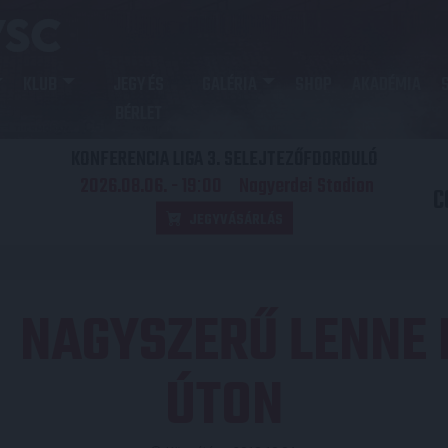
KLUB
JEGY ÉS
GALÉRIA
SHOP
AKADÉMIA
BÉRLET
KONFERENCIA LIGA 3. SELEJTEZŐFDORDULÓ
2026.08.06. - 19
00
Nagyerdei Stadion
:
C
JEGYVÁSÁRLÁS
NAGYSZERŰ LENNE 
:
ÚTON