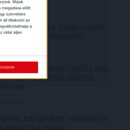
ezzünk. Másik
2026.08.05.
ás megadása előtt
Bővebben →
hogy személyes
áll tiltakozni az
SAJTÓTÁJÉKOZTATÓ
ÚJPEST FC-DVSC
:
egváltoztathatja a
z oldal alján
4-2, GERT REMMEL ÉRTÉKELÉSE
2026.08.03.
Bővebben →
DÉNES VILMOS
MEGTISZTELTETÉS, HOGY
:
FOGADOM
ILYEN SZURKOLÓK ELŐTT LÉPHETEK
PÁLYÁRA
2026.07.31.
Bővebben →
PJUNYIK JEREVÁN-DVSC
TOVÁBBJUTÁS
:
A KONFERENCIA LIGÁBAN