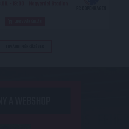
06. - 19
00
Nagyerdei Stadion
:
FC COPENHAGEN
JEGYVÁSÁRLÁS
TOVÁBBI MÉRKŐZÉSEK
NY A WEBSHOP