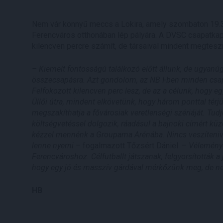
Nem vár könnyű meccs a Lokira, amely szombaton 19.30
Ferencváros otthonában lép pályára. A DVSC csapatkapi
kilencven percre számít, de társaival mindent megtes
– Kiemelt fontosságú találkozó előtt állunk, de ugyanú
összecsapásra. Azt gondolom, az NB I-ben minden csapa
Felfokozott kilencven perc lesz, de az a célunk, hogy 
Üllői útra, mindent elkövetünk, hogy három ponttal térj
megszakíthatja a fővárosiak veretlenségi szériáját. Tudj
költségvetéssel dolgozik, ráadásul a bajnoki címért küzd
kézzel mennénk a Groupama Arénába. Nincs veszítenivaló
lenne nyerni –
fogalmazott Tőzsért Dániel. –
Véleménye
Ferencvároshoz. Célfutballt játszanak, felgyorsították a
hogy egy jó és masszív gárdával mérkőzünk meg, de nekü
HB