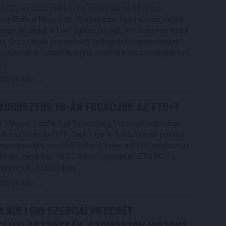
DVSC, az első mérkőzés csütörtökön 19 órától
kezdődik a Nagyerdei Stadionban. Nem túlzás, valódi
nagyvad akadt a Loki útjába, lássuk, mit érdemes tudni
az Oroszlánok becenéven emlegetett koppenhágai
csapatról. A futballrajongók számára persze aligha kell
[…]
Bővebben →
AUGUSZTUS 16-ÁN FOGADJUK AZ ETO-T
A Magyar Labdarúgó Szövetség Versenybizottsága
elkészítette az OTP Bank Liga 4. fordulójának pontos
menetrendjét, melyből kiderül, hogy a DVSC augusztus
16-án, vasárnap 16.30 órától fogadja az ETO FC-t a
Nagyerdei Stadionban.
Bővebben →
A KIS LOKI SZERDAI MECCSÉT