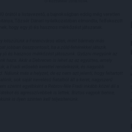
Közzétéve: 2018.10.04.
 órától a listavezető, a bajnokságban eddig még veretlen
tánya, Tőzsér Dániel nyilatkozatában elmondta, felfokozott
znek, hogy egy jó és hasznos mérkőzést játszanak.
gy készülünk a Ferencváros ellen, mint bármely más
t jobban összpontosít, ha a zöld-fehérekkel játszik.
egy jó és hasznos mérkőzést játsszunk. Győzni megyünk az
ünk haza. Akár a Debrecen is lehet az az együttes, amely
uk, a Fradi erősebb kerettel rendelkezik, és nagyobb
. Nálunk más a helyzet, de ez nem azt jelenti, hogy feltartott
nk, sok saját nevelésű fiatalból áll a keret, nagyszerű
m szerint egyébként a
Rebrov-féle Fradi inkább közel áll a
 játékot és agresszívebbek is lettek. Biztos vagyok benne,
nk is ilyen szinten kell teljesítenünk.