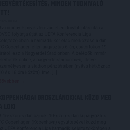
JEGYÉRTÉKESÍTÉS, MINDEN TUDNIVALÓ
ITT!
2026.08.04.
Az örmény Pjunyik Jereván elleni továbbjutás után a
DVSC folytatja útját az UEFA Konferencia Liga
selejtezőjében, a harmadik kör első mérkőzése a dán
FC Copenhagen ellen augusztus 6-án, csütörtökön 19
órától lesz a Nagyerdei Stadionban. A belépők immár
elérhetők online, a nagyerdeistadion.hu-n, illetve
személyesen a stadion pénztáraiban (nyitva hétköznap
10 és 18 óra között). Íme, […]
Bővebben →
KOPPENHÁGAI OROSZLÁNOKKAL KÜZD MEG
A LOKI
A 16-szoros dán bajnok, 10-szeres dán kupagyőztes
FC Copenhagen (Köbenhavn) együttesével küzd meg
az UEFA Konferencia Liga harmadik selejtezőkörében a