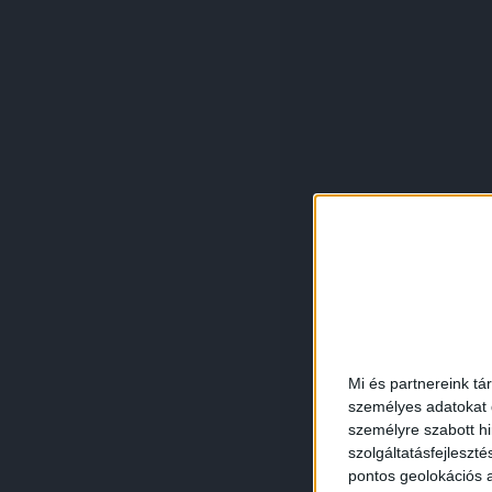
Mi és partnereink tá
személyes adatokat d
személyre szabott h
szolgáltatásfejleszté
pontos geolokációs a