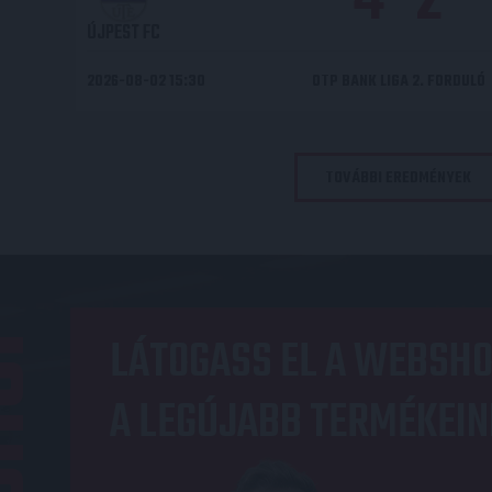
4
-
2
ÚJPEST FC
2026-08-02 15:30
OTP BANK LIGA 2. FORDULÓ
TOVÁBBI EREDMÉNYEK
OP
LÁTOGASS EL A WEBSHO
A LEGÚJABB TERMÉKEIN