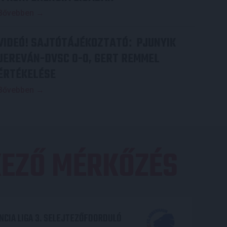
Bővebben →
VIDEÓ! SAJTÓTÁJÉKOZTATÓ
PJUNYIK
:
JEREVÁN-DVSC 0-0, GERT REMMEL
ÉRTÉKELÉSE
Bővebben →
EZŐ MÉRKŐZÉS
CIA LIGA 3. SELEJTEZŐFDORDULÓ