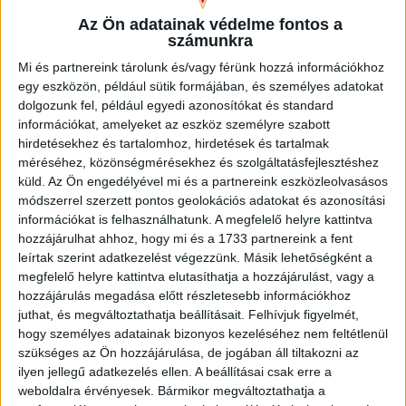
betaláltak a kassaiak, először egy kavarodás, majd egy szép
lövés után (0-2).
Az Ön adatainak védelme fontos a
számunkra
Mi és partnereink tárolunk és/vagy férünk hozzá információkhoz
egy eszközön, például sütik formájában, és személyes adatokat
dolgozunk fel, például egyedi azonosítókat és standard
információkat, amelyeket az eszköz személyre szabott
hirdetésekhez és tartalomhoz, hirdetések és tartalmak
méréséhez, közönségmérésekhez és szolgáltatásfejlesztéshez
küld.
Az Ön engedélyével mi és a partnereink eszközleolvasásos
módszerrel szerzett pontos geolokációs adatokat és azonosítási
információkat is felhasználhatunk. A megfelelő helyre kattintva
hozzájárulhat ahhoz, hogy mi és a 1733 partnereink a fent
leírtak szerint adatkezelést végezzünk. Másik lehetőségként a
megfelelő helyre kattintva elutasíthatja a hozzájárulást, vagy a
hozzájárulás megadása előtt részletesebb információkhoz
juthat, és megváltoztathatja beállításait.
Felhívjuk figyelmét,
hogy személyes adatainak bizonyos kezeléséhez nem feltétlenül
A második játékrészben még több fiatal lépett pályára,
szükséges az Ön hozzájárulása, de jogában áll tiltakozni az
helyenként kifejezetten ügyes megoldásokat mutattak. Egy
ilyen jellegű adatkezelés ellen. A beállításai csak erre a
büntetőből és egy védelmi hibát kihasználva a vendégek
weboldalra érvényesek. Bármikor megváltoztathatja a
növelték előnyüket, a hajrában Kocsis Dominik szép