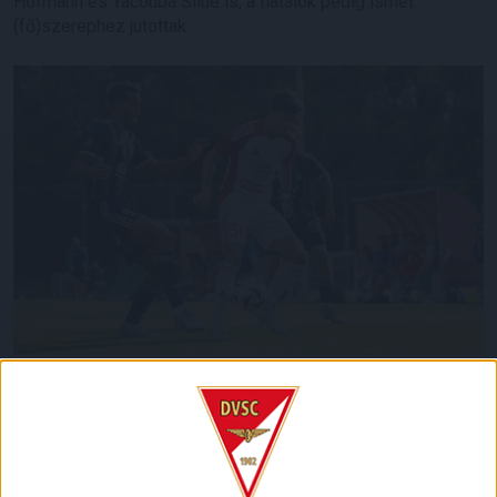
Hofmann és Yacouba Silue is, a fiatalok pedig ismét
(fő)szerephez jutottak.
Az első félidőben mindkét együttes vezetett szép
támadásokat, egy ideig azonban kimaradtak a lehetőségek, a
15. percben például Dzsudzsák Balázs szabadrúgásból
csak keveset tévesztett. A szünet előtt aztán kétszer is