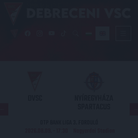
DVSC
NYÍREGYHÁZA
SPARTACUS
OTP BANK LIGA 3. FORDULÓ
2026.08.09. - 17
30
Nagyerdei Stadion
: