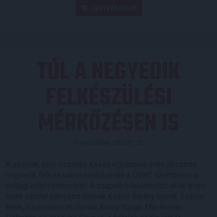
JEGYVÁSÁRLÁS
TÚL A NEGYEDIK
FELKÉSZÜLÉSI
MÉRKŐZÉSEN IS
Közzétéve: 2025.07.12.
A szlovák első osztályú Kassa együttese ellen játszotta
negyedik felkészülési mérkőzését a DVSC szombaton a
pallagi edzőcentrumban. A csapatból különböző okok miatt
miatt ezúttal hiányzott többek között Bárány Donát, Szécsi
Márk, Szuhodovszki Soma, Amos Youga, Maximilian