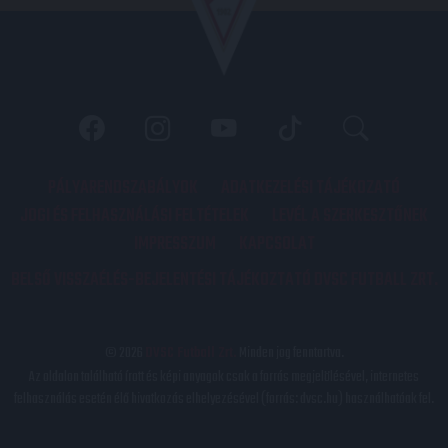
PÁLYARENDSZABÁLYOK
ADATKEZELÉSI TÁJÉKOZATÓ
JOGI ÉS FELHASZNÁLÁSI FELTÉTELEK
LEVÉL A SZERKESZTŐNEK
IMPRESSZUM
KAPCSOLAT
BELSŐ VISSZAÉLÉS-BEJELENTÉSI TÁJÉKOZTATÓ DVSC FUTBALL ZRT.
© 2026
DVSC Futball Zrt.
Minden jog fenntartva.
Az oldalon található írott és képi anyagok csak a forrás megjelölésével, internetes
felhasználás esetén élő hivatkozás elhelyezésével (forrás: dvsc.hu) használhatóak fel.