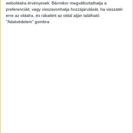
weboldalra érvényesek. Bármikor megváltoztathatja a
preferenciáit, vagy visszavonhatja hozzájárulását, ha visszatér
erre az oldalra, és rákattint az oldal alján található
"Adatvédelem" gombra.
A második játékrészben is a DVSC játszott fölényben és
tetszetősebben, az 59. percben meg is szerezte a
vezetést, Joao Oliveira passzával Vajda Botond tört be a 16-
osra, majd 13 méterről kilőtte a jobb alsót (1-0). A
folytatásban is a mienk voltak a jobbak, a 73. percben Batai
Tamás nem sokkal fejelt mellé. A hajrában már nem esett
gól, a Loki megérdemelten győzött. Fontos, hogy hét (!) 21
év alatti játékos is szerepet kapott, ráadásul 30 évesnél
idősebb mindössze egy volt, Ferenczi János. Folytatás jövő
hét kedden a lengyel Cracovia ellen.
Felkészülési mérkőzés.
DVSC-Petrolul Ploiesti (román) 1-0 (0-0).
A DVSC 1. félidőben:
Erdélyi – Kusnyir, Dreskovic, Pellumbi,
Hornyák – Ojediran, Loncar – Bévárdi, Szuhodovszki,