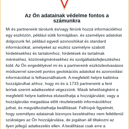
fogta a Petrolul kapusa, majd a 8. minutumban szintén saját
nevelésű csatárunk került helyzetbe, de nem talált kaput.
Az Ön adatainak védelme fontos a
Inkább a Loki akarata érvényesült, az első negyedóra végén
számunkra
Stefan Loncar lövését védte a hálóőr. A folytatásban sem
Mi és partnereink tárolunk és/vagy férünk hozzá információkhoz
változott a játék képe, a 36. percben Bévárdi Zsombor közeli
egy eszközön, például sütik formájában, és személyes adatokat
szabadrúgása után nem sokkal kerülte el a labda a kaput,
dolgozunk fel, például egyedi azonosítókat és standard
igaz, a szünet előtt Erdélyi Benedeknek is be kellett
információkat, amelyeket az eszköz személyre szabott
mutatnia két jó védést.
hirdetésekhez és tartalomhoz, hirdetések és tartalmak
méréséhez, közönségmérésekhez és szolgáltatásfejlesztéshez
küld.
Az Ön engedélyével mi és a partnereink eszközleolvasásos
módszerrel szerzett pontos geolokációs adatokat és azonosítási
információkat is felhasználhatunk. A megfelelő helyre kattintva
hozzájárulhat ahhoz, hogy mi és a 1733 partnereink a fent
leírtak szerint adatkezelést végezzünk. Másik lehetőségként a
megfelelő helyre kattintva elutasíthatja a hozzájárulást, vagy a
hozzájárulás megadása előtt részletesebb információkhoz
juthat, és megváltoztathatja beállításait.
Felhívjuk figyelmét,
hogy személyes adatainak bizonyos kezeléséhez nem feltétlenül
szükséges az Ön hozzájárulása, de jogában áll tiltakozni az
ilyen jellegű adatkezelés ellen. A beállításai csak erre a