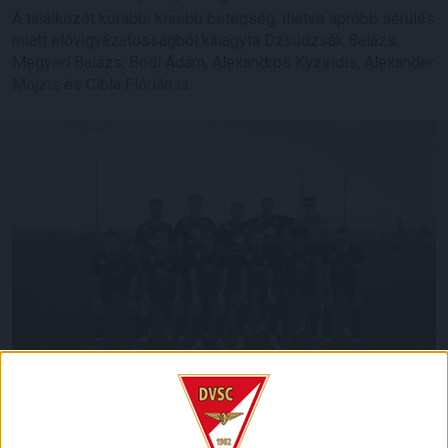
A találkozót korábbi kisebb betegség, illetve apróbb sérülés
miatt elővigyázatosságból kihagyta Dzsudzsák Balázs,
Megyeri Balázs, Bódi Ádám, Alexandros Kyziridis, Alexander
Mojzis és Cibla Flórián is.
Az első félidő legelején Bárány Donát 14 méteres lövését