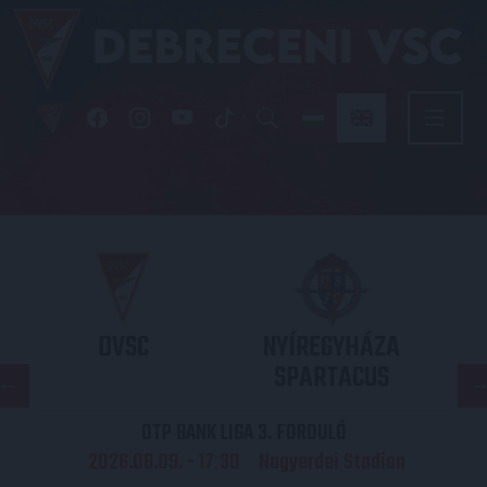
DVSC
NYÍREGYHÁZA
SPARTACUS
OTP BANK LIGA 3. FORDULÓ
2026.08.09. - 17
30
Nagyerdei Stadion
: