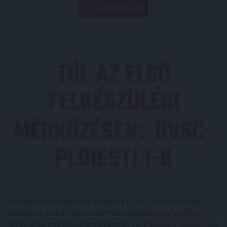
JEGYVÁSÁRLÁS
TÚL AZ ELSŐ
FELKÉSZÜLÉSI
MÉRKŐZÉSEN
DVSC-
:
PLOIESTI 1-0
Közzétéve: 2024.01.11.
Lejátszotta csütörtökön délután a DVSC a törökországi
edzőtábor első felkészülési mérkőzését, az ellenfél a
román első osztályú bajnokságban 10.
Petrolul Ploiesti
volt.