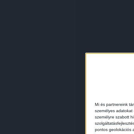
Mi és partnereink tá
személyes adatokat d
személyre szabott h
szolgáltatásfejleszté
pontos geolokációs a