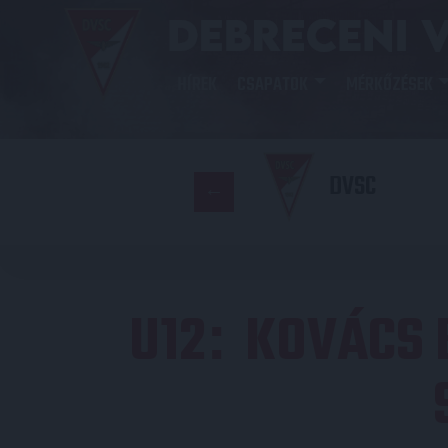
HÍREK
CSAPATOK
MÉRKŐZÉSEK
DVSC
U12
KOVÁCS 
: