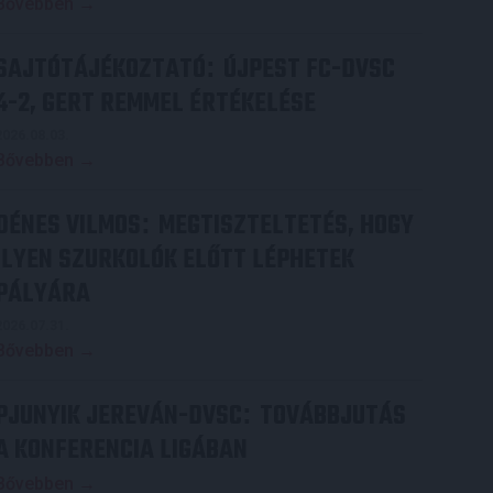
Bővebben →
SAJTÓTÁJÉKOZTATÓ
ÚJPEST FC-DVSC
:
4-2, GERT REMMEL ÉRTÉKELÉSE
2026.08.03.
Bővebben →
DÉNES VILMOS
MEGTISZTELTETÉS, HOGY
:
ILYEN SZURKOLÓK ELŐTT LÉPHETEK
PÁLYÁRA
2026.07.31.
Bővebben →
PJUNYIK JEREVÁN-DVSC
TOVÁBBJUTÁS
:
A KONFERENCIA LIGÁBAN
Bővebben →