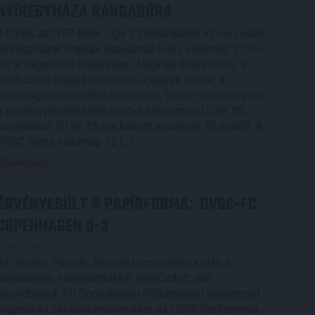
NYÍREGYHÁZA RANGADÓRA
A DVSC az OTP Bank Liga 3. fordulójában az ősi rivális
Nyíregyházát fogadja augusztus 9-én, vasárnap 17.30-
kor a Nagyerdei Stadionban. Nagy az érdeklődés, a
találkozóra megvásárolhatók a jegyek online, a
www.nagyerdeistadion.hu oldalon, illetve személyesen
a stadion pénztáraiban (nyitva hétköznap 10 és 18,
szombaton 10 és 15 óra között, vasárnap 10 órától). A
DVSC Store vasárnap 12 […]
Bővebben →
ÉRVÉNYESÜLT A PAPÍRFORMA
DVSC-FC
:
COPENHAGEN 0-3
2026.08.06.
Az örmény Pjunyik Jereván búcsúztatása után a
bombaerős, válogatottakkal teletűzdelt, dán
rekordbajnok FC Copenhagen (Köbenhavn) együttesét
fogadta a Loki csütörtökön este az UEFA Konferencia