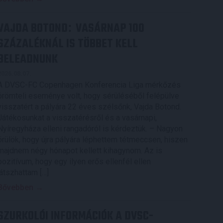
VAJDA BOTOND
VASÁRNAP 100
:
SZÁZALÉKNÁL IS TÖBBET KELL
BELEADNUNK
2026.08.07.
A DVSC-FC Copenhagen Konferencia Liga mérkőzés
örömteli eseménye volt, hogy sérüléséből felépülve
visszatért a pályára 22 éves szélsőnk, Vajda Botond.
Játékosunkat a visszatérésről és a vasárnapi,
Nyíregyháza elleni rangadóról is kérdeztük. – Nagyon
örülök, hogy újra pályára léphettem tétmeccsen, hiszen
majdnem négy hónapot kellett kihagynom. Az is
pozitívum, hogy egy ilyen erős ellenfél ellen
játszhattam […]
Bővebben →
SZURKOLÓI INFORMÁCIÓK A DVSC-