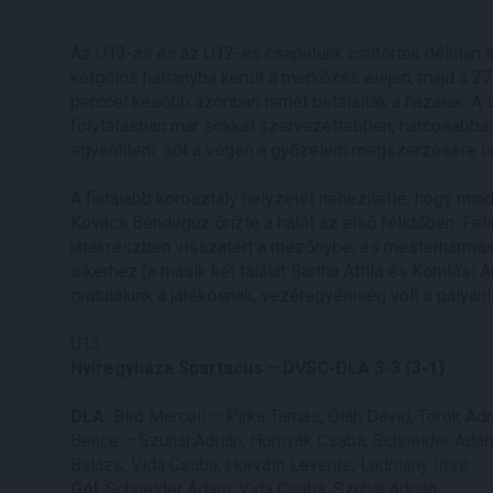
Az U13-as és az U12-es csapatunk csütörtök délután a
kétgólos hátrányba került a mérkőzés elején, majd a 2
perccel később azonban ismét betaláltak a hazaiak. A
folytatásban már sokkal szervezettebben, harcosabban 
egyenlíteni, sőt a végén a győzelem megszerzésére is 
A fiatalabb korosztály helyzetét nehezítette, hogy min
Kovács Bendegúz őrizte a hálót az első félidőben. Fela
játékrészben visszatért a mezőnybe, és mesterhármass
sikerhez (a másik két találat Bartha Attila és Komlósi
gratulálunk a játékosnak, vezéregyéniség volt a pályán!
U13
Nyíregyháza Spartacus – DVSC-DLA 3-3 (3-1)
DLA:
Biró Marcell – Pirka Tamás, Oláh Dávid, Török Ad
Bence – Szuháj Adrián, Hornyák Csaba, Schneider Ádám
Balázs, Vida Csaba, Horváth Levente, Ludmány Imre
Gól
: Schneider Ádám, Vida Csaba, Szuháj Adrián