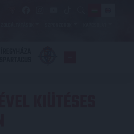
SZOLGÁLTATÁSOK
SZPONZOROK
KAPCSOLAT
YÍREGYHÁZA
FC
SPARTACUS
COPENHAGE
ÉVEL KIÜTÉSES
N