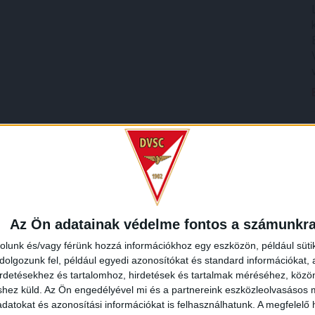
Az Ön adatainak védelme fontos a számunkr
rolunk és/vagy férünk hozzá információkhoz egy eszközön, például süti
olgozunk fel, például egyedi azonosítókat és standard információkat,
irdetésekhez és tartalomhoz, hirdetések és tartalmak méréséhez, kö
shez küld.
Az Ön engedélyével mi és a partnereink eszközleolvasásos m
datokat és azonosítási információkat is felhasználhatunk. A megfelelő h