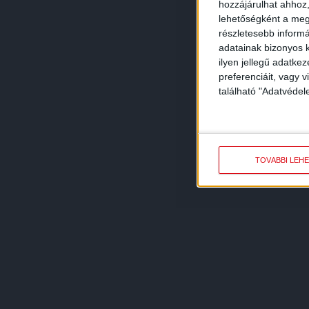
hozzájárulhat ahhoz,
lehetőségként a megf
részletesebb informác
adatainak bizonyos k
ilyen jellegű adatke
preferenciáit, vagy v
található "Adatvéde
TOVÁBBI LEH