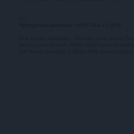
U12
Nyíregyháza Spartacus – DVSC-DLA 1-5 (0-0)
DLA
: Kovács Bendegúz – Kelemen Zsolt, Vékony Zsom
Balázs, Lovas Bertold – Bartha Attila. Csereként beállt
Gól
: Kovács Bendegúz 3, Bartha Attila, Komlósi András