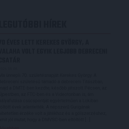
LEGUTÓBBI HÍREK
70 ÉVES LETT KEREKES GYÖRGY, A
VALAHA VOLT EGYIK LEGJOBB DEBRECENI
CSATÁR
2026.08.08.
Ma ünnepli 70. születésnapját Kerekes György. A
debreceni születésű támadó a debreceni Titászban,
majd a DMTE-ben kezdte, később játszott Pécsen, az
Újpestben, az FTC-ben és a Videotonban is, ám
pályafutása csúcspontját egyértelműen a Lokiban
töltött évek jelentették. A népszerű Gurigának
hihetetlen érzéke volt a játékhoz és a gólszerzéshez,
amit jól mutat, hogy a DMVSC-ben eltöltött […]
Bővebben →