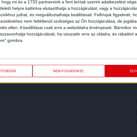
 hogy mi és a 1733 partnereink a fent leírtak szerint adatkezelést vég
elelő helyre kattintva elutasíthatja a hozzájárulást, vagy a hozzájárul
iókhoz juthat, és megváltoztathatja beállításait.
Felhívjuk figyelmét, 
ezeléséhez nem feltétlenül szükséges az Ön hozzájárulása, de jogában 
zelés ellen. A beállításai csak erre a weboldalra érvényesek. Bármikor m
isszavonhatja hozzájárulását, ha visszatér erre az oldalra, és rákattint a
lem" gombra.
ETŐSÉGEK
NEM FOGADOM EL
EL