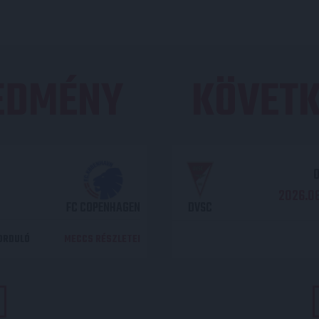
REDMÉNY
KÖVETK
O
2026.08
FC COPENHAGEN
DVSC
DORDULÓ
MECCS RÉSZLETEI