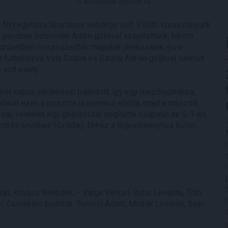
Közzétéve: 2019.03.15.
 Nyíregyháza Spartacus vendége volt. Előbbi korosztályunk
7. percben Schneider Ádám góljával szépítettünk, három
 szünetben összeszedték magukat játékosaink, és a
futballozva Vida Csaba és Szuháj Adrián góljával sikerült
volt esély.
dkét kapus sérüléssel bajlódott, így egy mezőnyjátékos,
datát ezen a poszton is remekül ellátta, majd a második
al, valamint egy gólpasszal segítette csapatát az 5-1-es
 András nevéhez fűződik). Ehhez a teljesítményhez külön
rián, Kovács Benedek – Varga Vencel, Butor Levente, Tóth
. Csereként beálltak: Tomosi Ádám, Molnár Levente, Sain