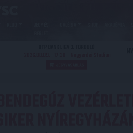
KLUB
JEGY ÉS
GALÉRIA
SHOP
AKADÉMIA
BÉRLET
OTP BANK LIGA 3. FORDULÓ
N
2026.08.09. - 17
30
Nagyerdei Stadion
:
JEGYVÁSÁRLÁS
BENDEGÚZ VEZÉRLET
SIKER NYÍREGYHÁZÁ