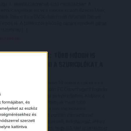
Liga 3. selejtezőkörének első mérkőzésén. A
kezdőcsapatban ott volt többek között Szécsi Márk,
Batik Bence és a DVSC-ben most debütáló Dénes
Vilmos is. A találkozót a hőség dacára mindkét gárda
viszonylag […]
Bővebben →
RENDKÍVÜLI HŐSÉG
TÖBB MÓDON IS
:
IGYEKSZIK SEGÍTENI A SZURKOLÓKAT A
DVSC
×
Nagy meccs vár csütörtökön 19 órától a Lokira és a
szurkolóira, csapatunk a dán FC Copenhagent fogadja
a
az UEFA Konferencia Liga selejtezőjében. Klubunk a
rendkívüli időjárási körülmények miatt több
k formájában, és
 amelyeket az eszköz
intézkedésről is döntött a mai mérkőzésre
zönségmérésekhez és
vonatkozóan. A stadion 6 pontján vízosztással
ódszerrel szerzett
igyekszünk segíteni a szurkolók hidratációját, ehhez
elyre kattintva
kapcsolódóan az is fontos, hogy 0,5 liter űrtartalomig