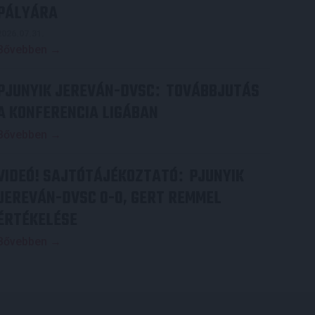
PÁLYÁRA
2026.07.31.
Bővebben →
PJUNYIK JEREVÁN-DVSC
TOVÁBBJUTÁS
:
A KONFERENCIA LIGÁBAN
Bővebben →
VIDEÓ! SAJTÓTÁJÉKOZTATÓ
PJUNYIK
:
JEREVÁN-DVSC 0-0, GERT REMMEL
ÉRTÉKELÉSE
Bővebben →