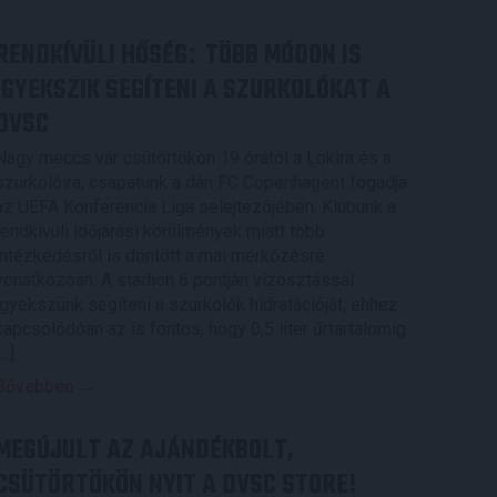
RENDKÍVÜLI HŐSÉG
TÖBB MÓDON IS
:
IGYEKSZIK SEGÍTENI A SZURKOLÓKAT A
DVSC
Nagy meccs vár csütörtökön 19 órától a Lokira és a
szurkolóira, csapatunk a dán FC Copenhagent fogadja
az UEFA Konferencia Liga selejtezőjében. Klubunk a
rendkívüli időjárási körülmények miatt több
intézkedésről is döntött a mai mérkőzésre
vonatkozóan. A stadion 6 pontján vízosztással
igyekszünk segíteni a szurkolók hidratációját, ehhez
kapcsolódóan az is fontos, hogy 0,5 liter űrtartalomig
[…]
Bővebben →
MEGÚJULT AZ AJÁNDÉKBOLT,
CSÜTÖRTÖKÖN NYIT A DVSC STORE!