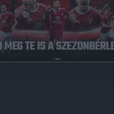
Közzétéve: 2019.11.11.
ibraltár ellen lépett pályára a Fehéroroszországban
ceni Labdarúgó Akadémia U15-ös csapatának tehetsége,
rkőzése, így most debütált a korosztályos nemzeti
gi játékos, Kokovai Csongor is pályára lépett. Remekül
ltárt.