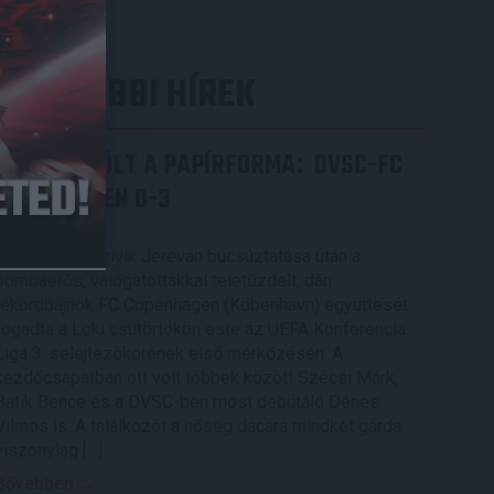
LEGUTÓBBI HÍREK
ÉRVÉNYESÜLT A PAPÍRFORMA
DVSC-FC
:
COPENHAGEN 0-3
2026.08.06.
Az örmény Pjunyik Jereván búcsúztatása után a
bombaerős, válogatottakkal teletűzdelt, dán
rekordbajnok FC Copenhagen (Köbenhavn) együttesét
fogadta a Loki csütörtökön este az UEFA Konferencia
Liga 3. selejtezőkörének első mérkőzésén. A
kezdőcsapatban ott volt többek között Szécsi Márk,
Batik Bence és a DVSC-ben most debütáló Dénes
Vilmos is. A találkozót a hőség dacára mindkét gárda
viszonylag […]
Bővebben →