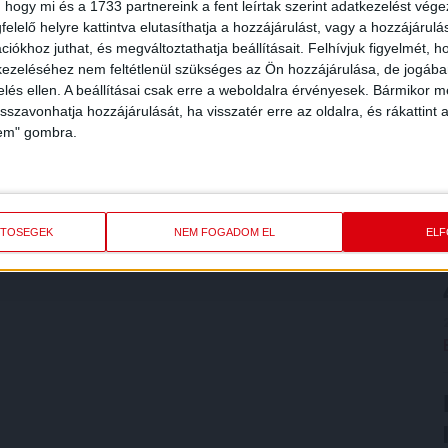
 hogy mi és a 1733 partnereink a fent leírtak szerint adatkezelést vég
elelő helyre kattintva elutasíthatja a hozzájárulást, vagy a hozzájárul
iókhoz juthat, és megváltoztathatja beállításait.
Felhívjuk figyelmét, 
ezeléséhez nem feltétlenül szükséges az Ön hozzájárulása, de jogában 
zelés ellen. A beállításai csak erre a weboldalra érvényesek. Bármikor m
isszavonhatja hozzájárulását, ha visszatér erre az oldalra, és rákattint a
lem" gombra.
ETŐSÉGEK
NEM FOGADOM EL
EL