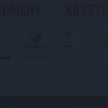
REDMÉNY
KÖVETK
O
2026.08
FC COPENHAGEN
DVSC
DORDULÓ
MECCS RÉSZLETEI