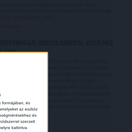
elérhetők online, a nagyerdeistadion.hu-n, illetve
személyesen a stadion pénztáraiban (nyitva hétköznap
10 és 18 óra között). Íme, […]
Bővebben →
KOPPENHÁGAI OROSZLÁNOKKAL KÜZD MEG
A LOKI
A 16-szoros dán bajnok, 10-szeres dán kupagyőztes
FC Copenhagen (Köbenhavn) együttesével küzd meg
az UEFA Konferencia Liga harmadik selejtezőkörében a
DVSC, az első mérkőzés csütörtökön 19 órától
kezdődik a Nagyerdei Stadionban. Nem túlzás, valódi
a
nagyvad akadt a Loki útjába, lássuk, mit érdemes tudni
az Oroszlánok becenéven emlegetett koppenhágai
k formájában, és
csapatról. A futballrajongók számára persze aligha kell
 amelyeket az eszköz
[…]
zönségmérésekhez és
ódszerrel szerzett
Bővebben →
elyre kattintva