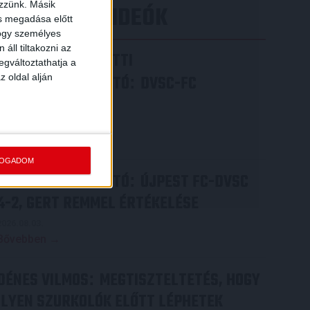
ezzünk. Másik
LEGÚJABB VIDEÓK
ás megadása előtt
hogy személyes
áll tiltakozni az
VIDEÓ! MECCS ELŐTTI
egváltoztathatja a
z oldal alján
SAJTÓTÁJÉKOZTATÓ
DVSC-FC
:
COPENHAGEN
2026.08.05.
Bővebben →
FOGADOM
SAJTÓTÁJÉKOZTATÓ
ÚJPEST FC-DVSC
:
4-2, GERT REMMEL ÉRTÉKELÉSE
2026.08.03.
Bővebben →
DÉNES VILMOS
MEGTISZTELTETÉS, HOGY
:
ILYEN SZURKOLÓK ELŐTT LÉPHETEK