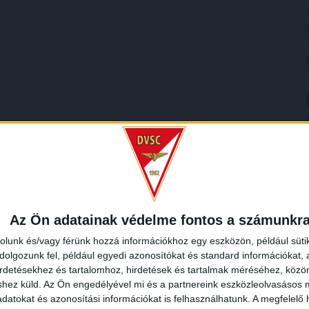
Az Ön adatainak védelme fontos a számunkr
rolunk és/vagy férünk hozzá információkhoz egy eszközön, például süti
olgozunk fel, például egyedi azonosítókat és standard információkat,
irdetésekhez és tartalomhoz, hirdetések és tartalmak méréséhez, kö
shez küld.
Az Ön engedélyével mi és a partnereink eszközleolvasásos m
datokat és azonosítási információkat is felhasználhatunk. A megfelelő h