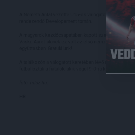
A Németh Antal vezette U15-ös válogatott szombaton G
rendezendő Developement tornán.
A magyarok kezdőcsapatában kapott szerepet a Debre
Vaskó Aurél, akinek ez volt az első nemzetközi tétmé
együttesben. Gratulálunk!
A találkozón a válogatott keretében lévő másik hajdúsá
futballoztak a fiatalok, akik végül 9-0-ra kiütötték Gibra
fotó: mlsz.hu.
HB