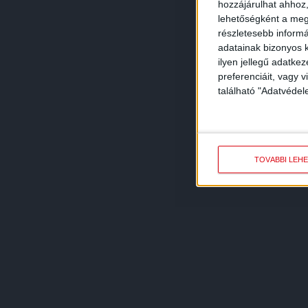
hozzájárulhat ahhoz,
lehetőségként a megf
részletesebb informác
adatainak bizonyos k
ilyen jellegű adatke
preferenciáit, vagy v
található "Adatvéde
TOVÁBBI LEH