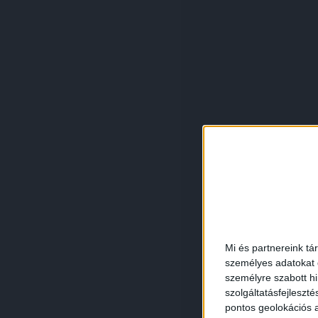
Mi és partnereink tá
személyes adatokat d
személyre szabott h
szolgáltatásfejleszté
pontos geolokációs a