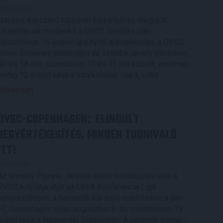
2026.08.05.
Ízléses, korszerű külsővel és belsővel, megújult
kínálattal vár mindenkit a DVSC felújítás után
csütörtökön 16 órakor újra nyitó ajándékboltja, a DVSC
Store. Érdemes ellátogatni az üzletbe, amely pénteken
10 és 18 óra, szombaton 10 és 15 óra között, vasárnap
pedig 12 órától várja a szurkolókat. Hajrá, Loki!
Bővebben →
DVSC-COPENHAGEN
ELINDULT
:
JEGYÉRTÉKESÍTÉS, MINDEN TUDNIVALÓ
ITT!
2026.08.04.
Az örmény Pjunyik Jereván elleni továbbjutás után a
DVSC folytatja útját az UEFA Konferencia Liga
selejtezőjében, a harmadik kör első mérkőzése a dán
FC Copenhagen ellen augusztus 6-án, csütörtökön 19
órától lesz a Nagyerdei Stadionban. A belépők immár