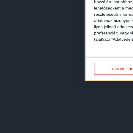
hozzájárulhat ahhoz,
lehetőségként a megf
részletesebb informác
adatainak bizonyos k
ilyen jellegű adatke
preferenciáit, vagy v
található "Adatvéde
TOVÁBBI LEH