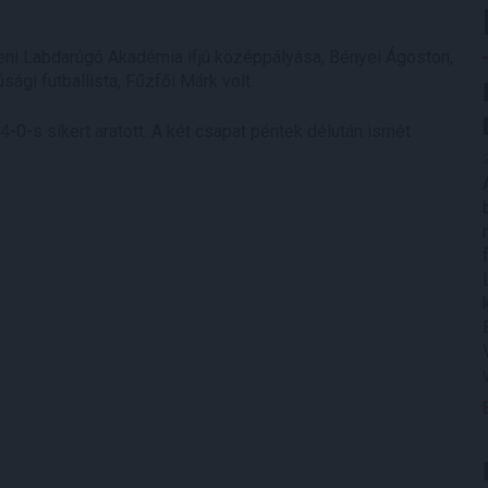
ni Labdarúgó Akadémia ifjú középpályása, Bényei Ágoston,
sági futballista, Fűzfői Márk volt.
4-0-s sikert aratott. A két csapat péntek délután ismét