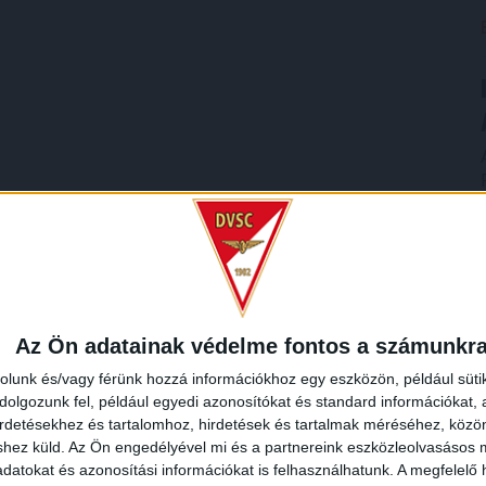
Az Ön adatainak védelme fontos a számunkr
rolunk és/vagy férünk hozzá információkhoz egy eszközön, például süti
olgozunk fel, például egyedi azonosítókat és standard információkat,
irdetésekhez és tartalomhoz, hirdetések és tartalmak méréséhez, kö
shez küld.
Az Ön engedélyével mi és a partnereink eszközleolvasásos m
datokat és azonosítási információkat is felhasználhatunk. A megfelelő h