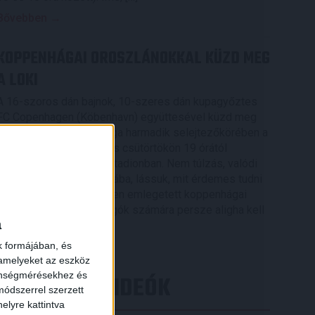
Bővebben →
KOPPENHÁGAI OROSZLÁNOKKAL KÜZD MEG
A LOKI
A 16-szoros dán bajnok, 10-szeres dán kupagyőztes
FC Copenhagen (Köbenhavn) együttesével küzd meg
az UEFA Konferencia Liga harmadik selejtezőkörében a
DVSC, az első mérkőzés csütörtökön 19 órától
kezdődik a Nagyerdei Stadionban. Nem túlzás, valódi
nagyvad akadt a Loki útjába, lássuk, mit érdemes tudni
×
az Oroszlánok becenéven emlegetett koppenhágai
csapatról. A futballrajongók számára persze aligha kell
a
[…]
k formájában, és
Bővebben →
 amelyeket az eszköz
zönségmérésekhez és
LEGÚJABB VIDEÓK
ódszerrel szerzett
elyre kattintva