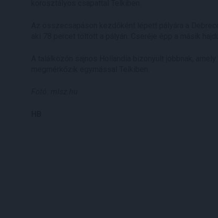
korosztályos csapattal Telkiben.
Az összecsapáson kezdőként lépett pályára a Debrece
aki 78 percet töltött a pályán. Cseréje épp a másik hajdú
A találkozón sajnos Hollandia bizonyult jobbnak, amely 
megmérkőzik egymással Telkiben.
Fotó: mlsz.hu
HB