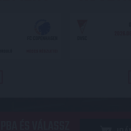
O
2026.08
FC COPENHAGEN
DVSC
DORDULÓ
MECCS RÉSZLETEI
PBA ÉS VÁLASSZ