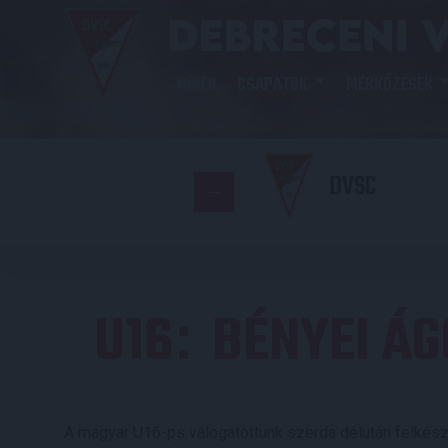
HÍREK
CSAPATOK
MÉRKŐZÉSEK
DVSC
U16
BÉNYEI ÁG
:
A magyar U16-ps válogatottunk szerda délután felkész