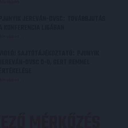
Bővebben →
PJUNYIK JEREVÁN-DVSC
TOVÁBBJUTÁS
:
A KONFERENCIA LIGÁBAN
Bővebben →
VIDEÓ! SAJTÓTÁJÉKOZTATÓ
PJUNYIK
:
JEREVÁN-DVSC 0-0, GERT REMMEL
ÉRTÉKELÉSE
Bővebben →
EZŐ MÉRKŐZÉS