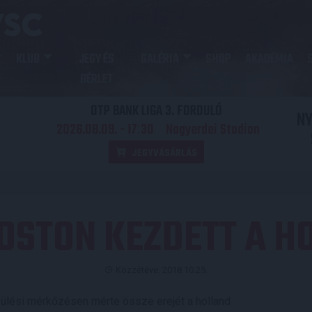
KLUB
JEGY ÉS
GALÉRIA
SHOP
AKADÉMIA
BÉRLET
OTP BANK LIGA 3. FORDULÓ
N
2026.08.09. - 17
30
Nagyerdei Stadion
:
JEGYVÁSÁRLÁS
OSTON KEZDETT A H
Közzétéve: 2018.10.25.
ülési mérkőzésen mérte össze erejét a holland