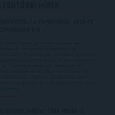
LEGUTÓBBI HÍREK
ÉRVÉNYESÜLT A PAPÍRFORMA
DVSC-FC
:
COPENHAGEN 0-3
2026.08.06.
Az örmény Pjunyik Jereván búcsúztatása után a
bombaerős, válogatottakkal teletűzdelt, dán
rekordbajnok FC Copenhagen (Köbenhavn) együttesét
fogadta a Loki csütörtökön este az UEFA Konferencia
Liga 3. selejtezőkörének első mérkőzésén. A
kezdőcsapatban ott volt többek között Szécsi Márk,
Batik Bence és a DVSC-ben most debütáló Dénes
Vilmos is. A találkozót a hőség dacára mindkét gárda
viszonylag […]
Bővebben →
RENDKÍVÜLI HŐSÉG
TÖBB MÓDON IS
: