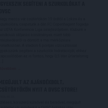
IGYEKSZIK SEGÍTENI A SZURKOLÓKAT A
DVSC
Nagy meccs vár csütörtökön 19 órától a Lokira és a
szurkolóira, csapatunk a dán FC Copenhagent fogadja
az UEFA Konferencia Liga selejtezőjében. Klubunk a
rendkívüli időjárási körülmények miatt több
intézkedésről is döntött a mai mérkőzésre
vonatkozóan. A stadion 6 pontján vízosztással
igyekszünk segíteni a szurkolók hidratációját, ehhez
kapcsolódóan az is fontos, hogy 0,5 liter űrtartalomig
[…]
Bővebben →
MEGÚJULT AZ AJÁNDÉKBOLT,
CSÜTÖRTÖKÖN NYIT A DVSC STORE!
2026.08.05.
Ízléses, korszerű külsővel és belsővel, megújult
kínálattal vár mindenkit a DVSC felújítás után