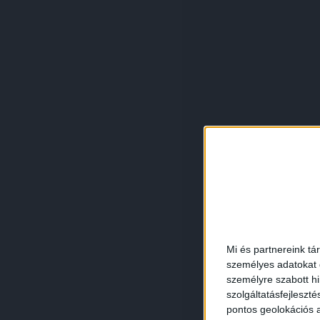
Mi és partnereink tá
személyes adatokat d
személyre szabott h
szolgáltatásfejleszté
pontos geolokációs a