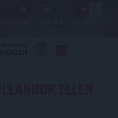
SZOLGÁLTATÁSOK
SZPONZOROK
KAPCSOLAT
YÍREGYHÁZA
FC
SPARTACUS
COPENHAGE
OLLANDOK ELLEN