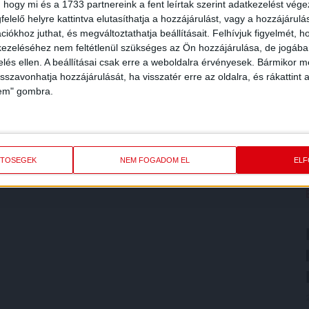
 hogy mi és a 1733 partnereink a fent leírtak szerint adatkezelést vég
elelő helyre kattintva elutasíthatja a hozzájárulást, vagy a hozzájárul
iókhoz juthat, és megváltoztathatja beállításait.
Felhívjuk figyelmét, 
ezeléséhez nem feltétlenül szükséges az Ön hozzájárulása, de jogában 
zelés ellen. A beállításai csak erre a weboldalra érvényesek. Bármikor m
isszavonhatja hozzájárulását, ha visszatér erre az oldalra, és rákattint a
lem" gombra.
ETŐSÉGEK
NEM FOGADOM EL
EL