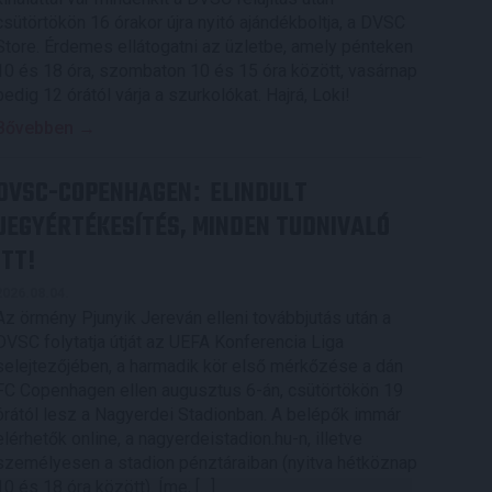
csütörtökön 16 órakor újra nyitó ajándékboltja, a DVSC
Store. Érdemes ellátogatni az üzletbe, amely pénteken
10 és 18 óra, szombaton 10 és 15 óra között, vasárnap
pedig 12 órától várja a szurkolókat. Hajrá, Loki!
Bővebben →
DVSC-COPENHAGEN
ELINDULT
:
JEGYÉRTÉKESÍTÉS, MINDEN TUDNIVALÓ
ITT!
2026.08.04.
Az örmény Pjunyik Jereván elleni továbbjutás után a
DVSC folytatja útját az UEFA Konferencia Liga
selejtezőjében, a harmadik kör első mérkőzése a dán
FC Copenhagen ellen augusztus 6-án, csütörtökön 19
órától lesz a Nagyerdei Stadionban. A belépők immár
elérhetők online, a nagyerdeistadion.hu-n, illetve
személyesen a stadion pénztáraiban (nyitva hétköznap
10 és 18 óra között). Íme, […]