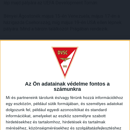
lép majd pályára az UEFA Development Tornán.
Bényei Ágostonék május 15-én Venezuela, május 17-én a
házigazda Csehország, míg május 19-én USA ellen lépnek
pályára. Mind a három találkozót Prágában rendezik.
HB
LEGUTÓBBI HÍREK
KIKAPOTT A KIS LOKI
Az Ön adatainak védelme fontos a
2026.08.08.
számunkra
A DVSC II. szombaton Pallagon a Füzesabony gárdáját
Mi és partnereink tárolunk és/vagy férünk hozzá információkhoz
fogadta az NB III. Észak-keleti csoport 3. fordulójában, s
egy eszközön, például sütik formájában, és személyes adatokat
ezúttal nem tudott pontot szerezni. NB III. Észak-keleti
dolgozunk fel, például egyedi azonosítókat és standard
csoport, 3. forduló. DVSC II.-Füzesabony 1-2 (1-1). Pallag,
információkat, amelyeket az eszköz személyre szabott
200 néző, vezette: Oswald D. DVSC II.: Tuska – Myrtaj (Kiss
hirdetésekhez és tartalomhoz, hirdetések és tartalmak
M., 46.), Farkas T., Macsó (Lovas, 75.), Vincze T., Hermann
méréséhez, közönségmérésekhez és szolgáltatásfejlesztéshez