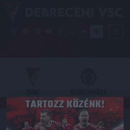
DVSC
NYÍREGYHÁZA
×
SPARTACUS
OTP BANK LIGA 3. FORDULÓ
2026.08.09. - 17
30
Nagyerdei Stadion
: