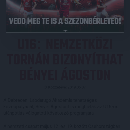
JEGYVÁSÁRLÁS
U16
NEMZETKÖZI
:
TORNÁN BIZONYÍTHAT
BÉNYEI ÁGOSTON
Közzétéve: 2019.05.07.
A Debreceni Labdarúgó Akadémia tehetséges
középpályását, Bényei Ágostont is meghívták az U16-os
utánpótlás válogatott következő programjára.
A nemzeti csapat május 12. és 19. között Csehországban