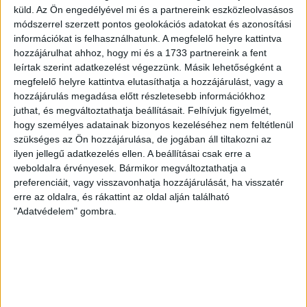
(Gyenti, […]
küld.
Az Ön engedélyével mi és a partnereink eszközleolvasásos
Bővebben →
módszerrel szerzett pontos geolokációs adatokat és azonosítási
információkat is felhasználhatunk. A megfelelő helyre kattintva
hozzájárulhat ahhoz, hogy mi és a 1733 partnereink a fent
70 ÉVES LETT KEREKES GYÖRGY, A VALAHA
leírtak szerint adatkezelést végezzünk. Másik lehetőségként a
VOLT EGYIK LEGJOBB DEBRECENI CSATÁR
megfelelő helyre kattintva elutasíthatja a hozzájárulást, vagy a
hozzájárulás megadása előtt részletesebb információkhoz
Ma ünnepli 70. születésnapját Kerekes György. A debreceni
juthat, és megváltoztathatja beállításait.
Felhívjuk figyelmét,
születésű támadó a debreceni Titászban, majd a DMTE-ben
hogy személyes adatainak bizonyos kezeléséhez nem feltétlenül
kezdte, később játszott Pécsen, az Újpestben, az FTC-ben
szükséges az Ön hozzájárulása, de jogában áll tiltakozni az
és a Videotonban is, ám pályafutása csúcspontját
ilyen jellegű adatkezelés ellen. A beállításai csak erre a
egyértelműen a Lokiban töltött évek jelentették. A népszerű
weboldalra érvényesek. Bármikor megváltoztathatja a
Gurigának hihetetlen érzéke volt a játékhoz és a
preferenciáit, vagy visszavonhatja hozzájárulását, ha visszatér
gólszerzéshez, amit jól mutat, hogy a DMVSC-ben eltöltött
erre az oldalra, és rákattint az oldal alján található
[…]
"Adatvédelem" gombra.
Bővebben →
VAJDA BOTOND
VASÁRNAP 100
:
SZÁZALÉKNÁL IS TÖBBET KELL BELEADNUNK