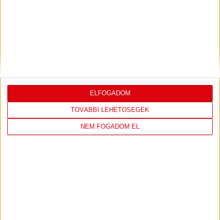
DVSC
FC
COPENHAGEN
0
-
3
ELFOGADOM
TOVÁBBI LEHETŐSÉGEK
NEM FOGADOM EL
2026-08-
KONFERENCIA LIGA 3.
MECCS
06 19:00
SELEJTEZŐFDORDULÓ
RÉSZLETEI
TOVÁBBI EREDMÉNYEK