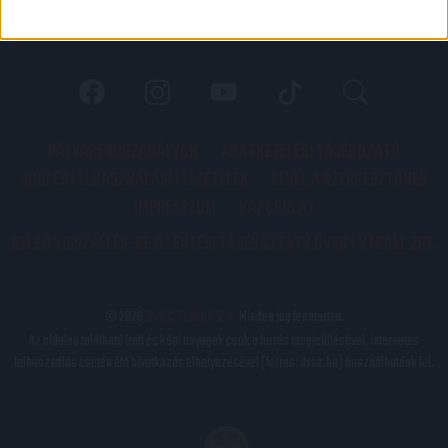
PÁLYARENDSZABÁLYOK
ADATKEZELÉSI TÁJÉKOZATÓ
JOGI ÉS FELHASZNÁLÁSI FELTÉTELEK
LEVÉL A SZERKESZTŐNEK
IMPRESSZUM
KAPCSOLAT
BELSŐ VISSZAÉLÉS-BEJELENTÉSI TÁJÉKOZTATÓ DVSC FUTBALL ZRT.
© 2026
DVSC Futball Zrt.
Minden jog fenntartva.
Az oldalon található írott és képi anyagok csak a forrás megjelölésével, internetes
felhasználás esetén élő hivatkozás elhelyezésével (forrás: dvsc.hu) használhatóak fel.