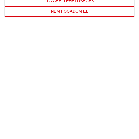
TOVÁBBI LEHETŐSÉGEK
NEM FOGADOM EL
DVSC
FC
COPENHAGEN
0
-
3
2026-08-
KONFERENCIA LIGA 3.
MECCS
06 19:00
SELEJTEZŐFDORDULÓ
RÉSZLETEI
TOVÁBBI EREDMÉNYEK