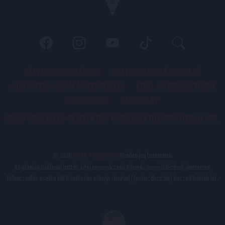
PÁLYARENDSZABÁLYOK
ADATKEZELÉSI TÁJÉKOZATÓ
JOGI ÉS FELHASZNÁLÁSI FELTÉTELEK
LEVÉL A SZERKESZTŐNEK
IMPRESSZUM
KAPCSOLAT
BELSŐ VISSZAÉLÉS-BEJELENTÉSI TÁJÉKOZTATÓ DVSC FUTBALL ZRT.
© 2026
DVSC Futball Zrt.
Minden jog fenntartva.
Az oldalon található írott és képi anyagok csak a forrás megjelölésével, internetes
felhasználás esetén élő hivatkozás elhelyezésével (forrás: dvsc.hu) használhatóak fel.