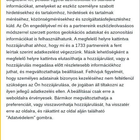
A magyar válogatott utolsó csoportmeccsét március 30-án,
információkat, amelyeket az eszköz személyre szabott
kedden játssza Hollandia fiataljai ellen Székesfehérváron.
hirdetésekhez és tartalomhoz, hirdetések és tartalmak
méréséhez, közönségmérésekhez és szolgáltatásfejlesztéshez
küld.
Az Ön engedélyével mi és a partnereink eszközleolvasásos
Fotó: mlsz.hu
módszerrel szerzett pontos geolokációs adatokat és azonosítási
információkat is felhasználhatunk. A megfelelő helyre kattintva
LEGUTÓBBI HÍREK
hozzájárulhat ahhoz, hogy mi és a 1733 partnereink a fent
leírtak szerint adatkezelést végezzünk. Másik lehetőségként a
megfelelő helyre kattintva elutasíthatja a hozzájárulást, vagy a
70 ÉVES LETT KEREKES GYÖRGY, A VALAHA
hozzájárulás megadása előtt részletesebb információkhoz
VOLT EGYIK LEGJOBB DEBRECENI CSATÁR
juthat, és megváltoztathatja beállításait.
Felhívjuk figyelmét,
hogy személyes adatainak bizonyos kezeléséhez nem feltétlenül
2026.08.08.
szükséges az Ön hozzájárulása, de jogában áll tiltakozni az
Ma ünnepli 70. születésnapját Kerekes György. A debreceni
ilyen jellegű adatkezelés ellen. A beállításai csak erre a
születésű támadó a debreceni Titászban, majd a DMTE-ben
weboldalra érvényesek. Bármikor megváltoztathatja a
kezdte, később játszott Pécsen, az Újpestben, az FTC-ben
preferenciáit, vagy visszavonhatja hozzájárulását, ha visszatér
és a Videotonban is, ám pályafutása csúcspontját
erre az oldalra, és rákattint az oldal alján található
egyértelműen a Lokiban töltött évek jelentették. A népszerű
"Adatvédelem" gombra.
Gurigának hihetetlen érzéke volt a játékhoz és a
gólszerzéshez, amit jól mutat, hogy a DMVSC-ben eltöltött
[…]