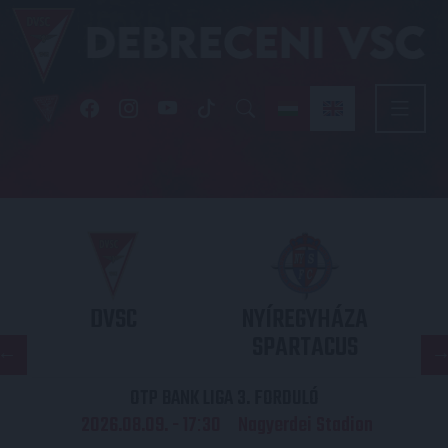
DVSC
NYÍREGYHÁZA
SPARTACUS
OTP BANK LIGA 3. FORDULÓ
2026.08.09. - 17
30
Nagyerdei Stadion
: