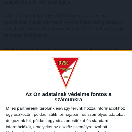
csapatból a Loki két labdarúgója.
Jó hír ugyanakkor, hogy a DVSC kapusa, a jelenleg
kölcsönben Budaörsön védő Kovács Péter szolgálatára is
igényt tart Gera Zoltán, aki így behívta a 20 esztendős, saját
nevelésű hálóőrünket.
Eredetileg jövő hétfőn a szlovéniai Lendván vívott volna
felkészülési labdarúgó-mérkőzést a válogatott
Szlovéniával. Ám a szlovénokkal történt egyeztetéseket
követően változott a helyszín, és hétfőn 15 órakor
Szombathelyen, a Haladás Stadionban mérkőznek meg a
csapatok – zárt kapuk mögött.
Az Ön adatainak védelme fontos a
számunkra
Mi és partnereink tárolunk és/vagy férünk hozzá információkhoz
egy eszközön, például sütik formájában, és személyes adatokat
LEGUTÓBBI HÍREK
dolgozunk fel, például egyedi azonosítókat és standard
információkat, amelyeket az eszköz személyre szabott