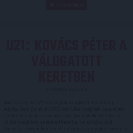
JEGYVÁSÁRLÁS
U21
KOVÁCS PÉTER A
:
VÁLOGATOTT
KERETBEN
Közzétéve: 2020.09.02.
Mint ismert, az U21-es magyar válogatott szövetségi
edzője, Gera Zoltán a DVSC két futballistájának, kapusának,
Zöldesi Illésnek, és támadójának, Kundrák Norbertnek is
küldött meghívót a nemzeti keretbe, ám a klubunknál
fennálló járványhelyzet miatt elővigyázatosságból kikerült a