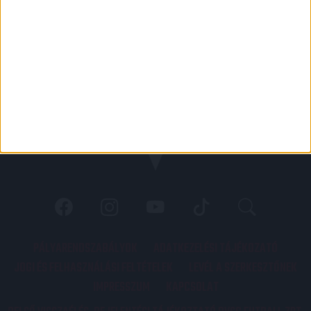
PÁLYARENDSZABÁLYOK
ADATKEZELÉSI TÁJÉKOZATÓ
JOGI ÉS FELHASZNÁLÁSI FELTÉTELEK
LEVÉL A SZERKESZTŐNEK
IMPRESSZUM
KAPCSOLAT