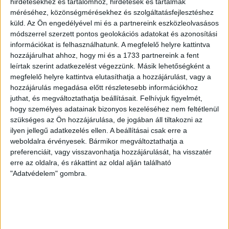
hirdetésekhez és tartalomhoz, hirdetések és tartalmak
KIKAPOTT A KIS LOKI
méréséhez, közönségmérésekhez és szolgáltatásfejlesztéshez
küld.
Az Ön engedélyével mi és a partnereink eszközleolvasásos
2026.08.08.
módszerrel szerzett pontos geolokációs adatokat és azonosítási
A DVSC II. szombaton Pallagon a Füzesabony gárdáját
információkat is felhasználhatunk. A megfelelő helyre kattintva
fogadta az NB III. Észak-keleti csoport 3. fordulójában, s
hozzájárulhat ahhoz, hogy mi és a 1733 partnereink a fent
ezúttal nem tudott pontot szerezni. NB III. Észak-keleti
leírtak szerint adatkezelést végezzünk. Másik lehetőségként a
csoport, 3. forduló. DVSC II.-Füzesabony 1-2 (1-1). Pallag,
megfelelő helyre kattintva elutasíthatja a hozzájárulást, vagy a
200 néző, vezette: Oswald D. DVSC II.: Tuska – Myrtaj (Kiss
hozzájárulás megadása előtt részletesebb információkhoz
M., 46.), Farkas T., Macsó (Lovas, 75.), Vincze T., Hermann
juthat, és megváltoztathatja beállításait.
Felhívjuk figyelmét,
(Gyenti, […]
hogy személyes adatainak bizonyos kezeléséhez nem feltétlenül
szükséges az Ön hozzájárulása, de jogában áll tiltakozni az
Bővebben →
ilyen jellegű adatkezelés ellen. A beállításai csak erre a
weboldalra érvényesek. Bármikor megváltoztathatja a
70 ÉVES LETT KEREKES GYÖRGY, A VALAHA
preferenciáit, vagy visszavonhatja hozzájárulását, ha visszatér
VOLT EGYIK LEGJOBB DEBRECENI CSATÁR
erre az oldalra, és rákattint az oldal alján található
"Adatvédelem" gombra.
Ma ünnepli 70. születésnapját Kerekes György. A debreceni
születésű támadó a debreceni Titászban, majd a DMTE-ben
kezdte, később játszott Pécsen, az Újpestben, az FTC-ben
és a Videotonban is, ám pályafutása csúcspontját
egyértelműen a Lokiban töltött évek jelentették. A népszerű