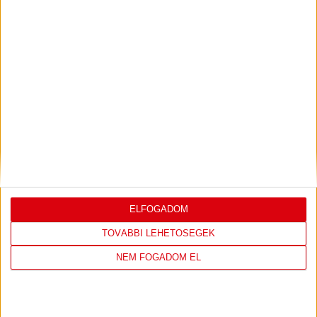
Bővebben →
LEGUTÓBBI EREDMÉNY
ELFOGADOM
DVSC
FC
TOVÁBBI LEHETŐSÉGEK
COPENHAGEN
NEM FOGADOM EL
0
-
3