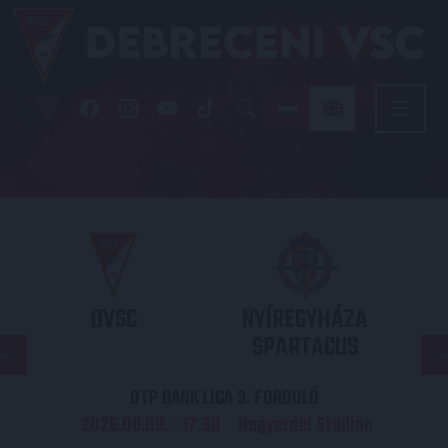
DVSC
NYÍREGYHÁZA
SPARTACUS
OTP BANK LIGA 3. FORDULÓ
2026.08.09. - 17
30
Nagyerdei Stadion
: