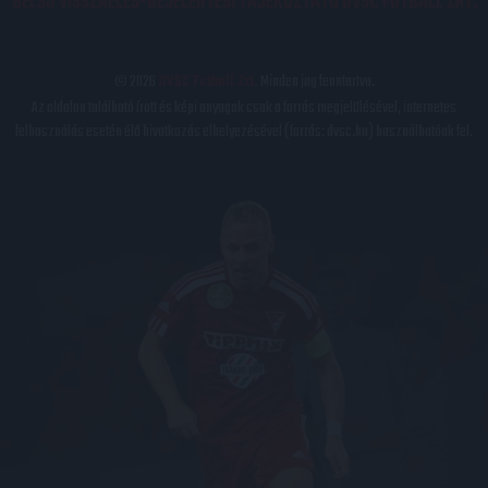
BELSŐ VISSZAÉLÉS-BEJELENTÉSI TÁJÉKOZTATÓ DVSC FUTBALL ZRT.
© 2026
DVSC Futball Zrt.
Minden jog fenntartva.
Az oldalon található írott és képi anyagok csak a forrás megjelölésével, internetes
felhasználás esetén élő hivatkozás elhelyezésével (forrás: dvsc.hu) használhatóak fel.