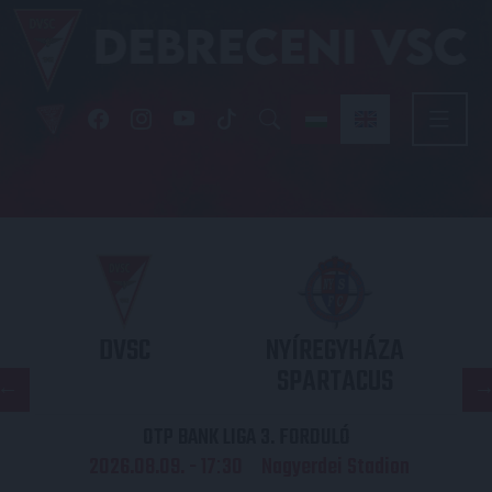
DVSC
NYÍREGYHÁZA
SPARTACUS
OTP BANK LIGA 3. FORDULÓ
2026.08.09. - 17
30
Nagyerdei Stadion
: