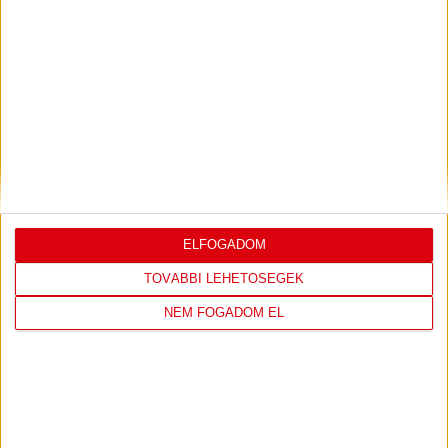
LEGUTÓBBI EREDMÉNY
DVSC
FC
COPENHAGEN
ELFOGADOM
TOVÁBBI LEHETŐSÉGEK
0
-
3
NEM FOGADOM EL
2026-08-
KONFERENCIA LIGA 3.
MECCS
06 19:00
SELEJTEZŐFDORDULÓ
RÉSZLETEI