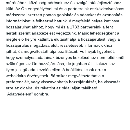
méréséhez, közönségmérésekhez és szolgáltatásfejlesztéshez
és a Videotonban is, ám pályafutása csúcspontját
küld.
Az Ön engedélyével mi és a partnereink eszközleolvasásos
egyértelműen a Lokiban töltött évek jelentették. A népszerű
módszerrel szerzett pontos geolokációs adatokat és azonosítási
Gurigának hihetetlen érzéke volt a játékhoz és a
információkat is felhasználhatunk. A megfelelő helyre kattintva
gólszerzéshez, amit jól mutat, hogy a DMVSC-ben eltöltött
hozzájárulhat ahhoz, hogy mi és a 1733 partnereink a fent
[…]
leírtak szerint adatkezelést végezzünk. Másik lehetőségként a
megfelelő helyre kattintva elutasíthatja a hozzájárulást, vagy a
Bővebben →
hozzájárulás megadása előtt részletesebb információkhoz
juthat, és megváltoztathatja beállításait.
Felhívjuk figyelmét,
VAJDA BOTOND
VASÁRNAP 100
:
hogy személyes adatainak bizonyos kezeléséhez nem feltétlenül
SZÁZALÉKNÁL IS TÖBBET KELL BELEADNUNK
szükséges az Ön hozzájárulása, de jogában áll tiltakozni az
ilyen jellegű adatkezelés ellen. A beállításai csak erre a
2026.08.07.
weboldalra érvényesek. Bármikor megváltoztathatja a
A DVSC-FC Copenhagen Konferencia Liga mérkőzés
preferenciáit, vagy visszavonhatja hozzájárulását, ha visszatér
örömteli eseménye volt, hogy sérüléséből felépülve
erre az oldalra, és rákattint az oldal alján található
visszatért a pályára 22 éves szélsőnk, Vajda Botond.
"Adatvédelem" gombra.
Játékosunkat a visszatérésről és a vasárnapi, Nyíregyháza
elleni rangadóról is kérdeztük. – Nagyon örülök, hogy újra
pályára léphettem tétmeccsen, hiszen majdnem négy
hónapot kellett kihagynom. Az is pozitívum, hogy egy ilyen
erős ellenfél ellen játszhattam […]