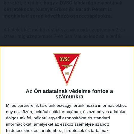
keretét, és jó hír, hogy a DVSC labdarúgócsapatának
két játékosát, Kusnyír Eriket és Baráth Pétert is
meghívta
a soron következő összecsapásokra.
A fiatalok két mérkőzést játszanak majd, szeptember 2-án
Izrael, míg szeptember 7-én San Marino lesz az ellenfél.
LEGUTÓBBI HÍREK
Az Ön adatainak védelme fontos a
70 ÉVES LETT KEREKES GYÖRGY, A VALAHA
számunkra
VOLT EGYIK LEGJOBB DEBRECENI CSATÁR
Mi és partnereink tárolunk és/vagy férünk hozzá információkhoz
egy eszközön, például sütik formájában, és személyes adatokat
2026.08.08.
dolgozunk fel, például egyedi azonosítókat és standard
Ma ünnepli 70. születésnapját Kerekes György. A debreceni
információkat, amelyeket az eszköz személyre szabott
születésű támadó a debreceni Titászban, majd a DMTE-ben
hirdetésekhez és tartalomhoz, hirdetések és tartalmak
kezdte, később játszott Pécsen, az Újpestben, az FTC-ben