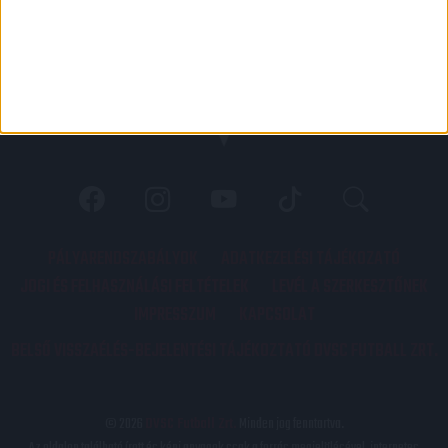
PÁLYARENDSZABÁLYOK
ADATKEZELÉSI TÁJÉKOZATÓ
JOGI ÉS FELHASZNÁLÁSI FELTÉTELEK
LEVÉL A SZERKESZTŐNEK
IMPRESSZUM
KAPCSOLAT
BELSŐ VISSZAÉLÉS-BEJELENTÉSI TÁJÉKOZTATÓ DVSC FUTBALL ZRT.
© 2026
DVSC Futball Zrt.
Minden jog fenntartva.