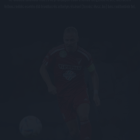
Az oldalon található írott és képi anyagok csak a forrás megjelölésével, internetes
felhasználás esetén élő hivatkozás elhelyezésével (forrás: dvsc.hu) használhatóak fel.