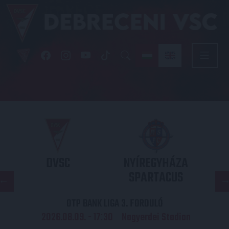
DVSC
NYÍREGYHÁZA
SPARTACUS
OTP BANK LIGA 3. FORDULÓ
2026.08.09. - 17
30
Nagyerdei Stadion
: