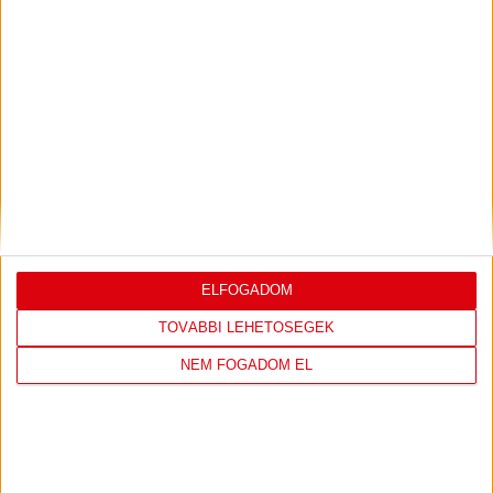
LEGUTÓBBI EREDMÉNY
DVSC
FC
ELFOGADOM
COPENHAGEN
TOVÁBBI LEHETŐSÉGEK
19
:
00
NEM FOGADOM EL
2026-08-
KONFERENCIA LIGA 3.
MECCS
06 19:00
SELEJTEZŐFDORDULÓ
RÉSZLETEI