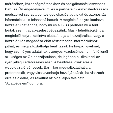
méréséhez, közönségmérésekhez és szolgáltatásfejlesztéshez
2026.08.06.
küld.
Az Ön engedélyével mi és a partnereink eszközleolvasásos
Az örmény Pjunyik Jereván búcsúztatása után a bombaerős,
módszerrel szerzett pontos geolokációs adatokat és azonosítási
válogatottakkal teletűzdelt, dán rekordbajnok FC
információkat is felhasználhatunk. A megfelelő helyre kattintva
Copenhagen (Köbenhavn) együttesét fogadta a Loki
hozzájárulhat ahhoz, hogy mi és a 1733 partnereink a fent
csütörtökön este az UEFA Konferencia Liga 3.
leírtak szerint adatkezelést végezzünk. Másik lehetőségként a
selejtezőkörének első mérkőzésén. A kezdőcsapatban ott
megfelelő helyre kattintva elutasíthatja a hozzájárulást, vagy a
volt többek között Szécsi Márk, Batik Bence és a DVSC-ben
hozzájárulás megadása előtt részletesebb információkhoz
most debütáló Dénes Vilmos is. A találkozót a hőség dacára
juthat, és megváltoztathatja beállításait.
Felhívjuk figyelmét,
mindkét gárda viszonylag […]
hogy személyes adatainak bizonyos kezeléséhez nem feltétlenül
szükséges az Ön hozzájárulása, de jogában áll tiltakozni az
Bővebben →
ilyen jellegű adatkezelés ellen. A beállításai csak erre a
weboldalra érvényesek. Bármikor megváltoztathatja a
RENDKÍVÜLI HŐSÉG
TÖBB MÓDON IS
:
preferenciáit, vagy visszavonhatja hozzájárulását, ha visszatér
erre az oldalra, és rákattint az oldal alján található
IGYEKSZIK SEGÍTENI A SZURKOLÓKAT A DVSC
"Adatvédelem" gombra.
Nagy meccs vár csütörtökön 19 órától a Lokira és a
szurkolóira, csapatunk a dán FC Copenhagent fogadja az
UEFA Konferencia Liga selejtezőjében. Klubunk a rendkívüli
időjárási körülmények miatt több intézkedésről is döntött a
mai mérkőzésre vonatkozóan. A stadion 6 pontján