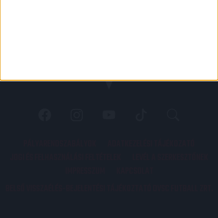
PÁLYARENDSZABÁLYOK
ADATKEZELÉSI TÁJÉKOZATÓ
JOGI ÉS FELHASZNÁLÁSI FELTÉTELEK
LEVÉL A SZERKESZTŐNEK
IMPRESSZUM
KAPCSOLAT
BELSŐ VISSZAÉLÉS-BEJELENTÉSI TÁJÉKOZTATÓ DVSC FUTBALL ZRT.