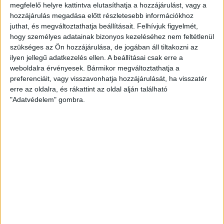
megfelelő helyre kattintva elutasíthatja a hozzájárulást, vagy a
hozzájárulás megadása előtt részletesebb információkhoz
juthat, és megváltoztathatja beállításait.
Felhívjuk figyelmét,
hogy személyes adatainak bizonyos kezeléséhez nem feltétlenül
szükséges az Ön hozzájárulása, de jogában áll tiltakozni az
ilyen jellegű adatkezelés ellen. A beállításai csak erre a
weboldalra érvényesek. Bármikor megváltoztathatja a
preferenciáit, vagy visszavonhatja hozzájárulását, ha visszatér
erre az oldalra, és rákattint az oldal alján található
"Adatvédelem" gombra.
A Győr egy kihagyott ziccerrel válaszolt, majd a 60. percben
Kocsis Dominik ravasz lövését fogta Petrás. Sűrűsödtek az
izgalmak, nőtt az iram, mindkét csapat mindent beleadott az
utolsó félórában. Egy szituációnál teljesen vétlenül Lang
Ádám kezén landolt a labda a 16-oson belül, a bíró némi
VAR-ozás után 11-est ítélt. A büntetőt a 66. percben Anton
értékesítette (1-1).