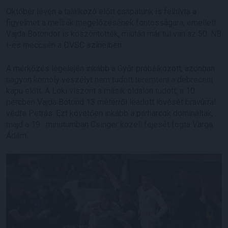
Október lévén a találkozó előtt csapatunk is felhívta a
figyelmet a mellrák megelőzésének fontosságára, emellett
Vajda Botondot is köszöntötték, miután már túl van az 50. NB
I-es meccsén a DVSC színeiben.
A mérkőzés legelején inkább a Győr próbálkozott, azonban
nagyon komoly veszélyt nem tudott teremteni a debreceni
kapu előtt. A Loki viszont a másik oldalon tudott, a 10.
percben Vajda Botond 13 méterről leadott lövését bravúrral
védte Petrás. Ezt követően inkább a párharcok domináltak,
majd a 19 . minutumban Csinger közeli fejesét fogta Varga
Ádám.