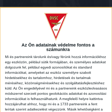
Az első félidő második felében is inkább a Győr birtokolta a
Az Ön adatainak védelme fontos a
számunkra
labdát, azonban lesgólnál többre nem futotta a vendégeknek.
A 32. percben Dzsudzsák Balázs bombázott fölé távolról, a
Mi és partnereink tárolunk és/vagy férünk hozzá információkhoz
szünetig Bárány Donát egy próbálkozását leszámítva
egy eszközön, például sütik formájában, és személyes adatokat
nagyobb helyzet és gól nélküli taktikai csata zajlott, igaz, a
dolgozunk fel, például egyedi azonosítókat és standard
hosszabbításban kellett egy óriási Varga-bravúr.
információkat, amelyeket az eszköz személyre szabott
hirdetésekhez és tartalomhoz, hirdetések és tartalmak
méréséhez, közönségmérésekhez és szolgáltatásfejlesztéshez
A második játékrészt a DVSC kezdte aktívabban, meg is
küld.
Az Ön engedélyével mi és a partnereink eszközleolvasásos
szerezte a vezetést! A 49. percben Dzsudzsák Balázs
módszerrel szerzett pontos geolokációs adatokat és azonosítási
jobbról, szabadrúgásból, 17 méterről szenzációsan csavart
információkat is felhasználhatunk. A megfelelő helyre kattintva
a rövid felsőbe (1-0).
hozzájárulhat ahhoz, hogy mi és a 1733 partnereink a fent
leírtak szerint adatkezelést végezzünk. Másik lehetőségként a