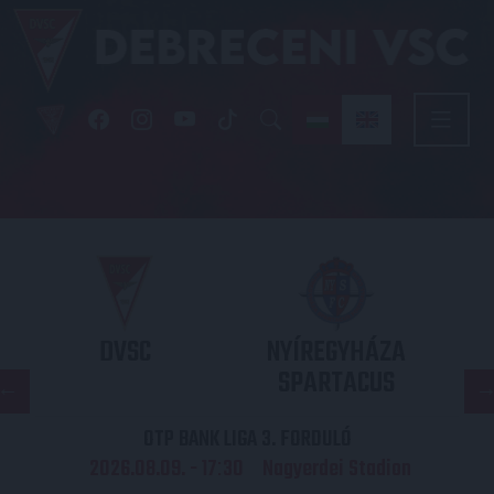
DVSC
NYÍREGYHÁZA
SPARTACUS
OTP BANK LIGA 3. FORDULÓ
2026.08.09. - 17
30
Nagyerdei Stadion
: