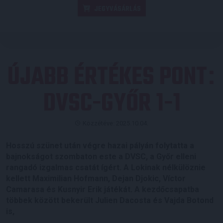
JEGYVÁSÁRLÁS
ÚJABB ÉRTÉKES PONT
:
DVSC-GYŐR 1-1
Közzétéve: 2025.10.04.
Hosszú szünet után végre hazai pályán folytatta a
bajnokságot szombaton este a DVSC, a Győr elleni
rangadó izgalmas csatát ígért. A Lokinak nélkülöznie
kellett Maximilian Hofmann, Dejan Djokic, Víctor
Camarasa és Kusnyir Erik játékát. A kezdőcsapatba
többek között bekerült Julien Dacosta és Vajda Botond
is,