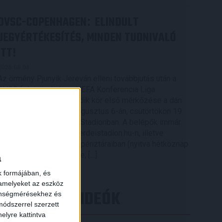
DVSC-COPENHAGEN
ELINDULT
:
JEGYÉRTÉKESÍTÉS, MINDEN TUDNIVALÓ
ITT!
2026.08.04.
Az örmény Pjunyik Jereván elleni továbbjutás után a
DVSC folytatja útját az UEFA Konferencia Liga
selejtezőjében, a harmadik kör első mérkőzése a dán
FC Copenhagen ellen augusztus 6-án, csütörtökön 19
órától lesz a Nagyerdei Stadionban. A belépők immár
elérhetők online, a nagyerdeistadion.hu-n, illetve
személyesen a stadion pénztáraiban (nyitva hétköznap
10 és 18 óra között). Íme, […]
a
Bővebben →
k formájában, és
 amelyeket az eszköz
LEGÚJABB VIDEÓK
zönségmérésekhez és
ódszerrel szerzett
elyre kattintva