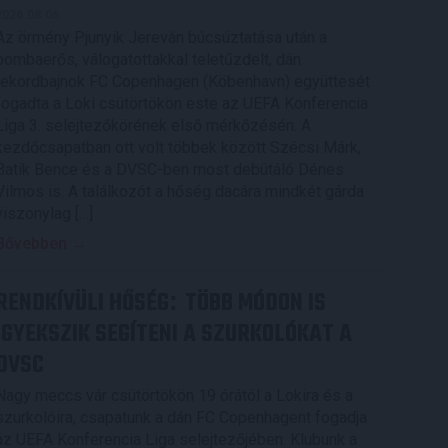
2026.08.06.
Az örmény Pjunyik Jereván búcsúztatása után a
bombaerős, válogatottakkal teletűzdelt, dán
rekordbajnok FC Copenhagen (Köbenhavn) együttesét
fogadta a Loki csütörtökön este az UEFA Konferencia
Liga 3. selejtezőkörének első mérkőzésén. A
kezdőcsapatban ott volt többek között Szécsi Márk,
Batik Bence és a DVSC-ben most debütáló Dénes
Vilmos is. A találkozót a hőség dacára mindkét gárda
viszonylag […]
Bővebben →
RENDKÍVÜLI HŐSÉG
TÖBB MÓDON IS
:
IGYEKSZIK SEGÍTENI A SZURKOLÓKAT A
DVSC
Nagy meccs vár csütörtökön 19 órától a Lokira és a
szurkolóira, csapatunk a dán FC Copenhagent fogadja
az UEFA Konferencia Liga selejtezőjében. Klubunk a