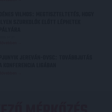
DÉNES VILMOS
MEGTISZTELTETÉS, HOGY
:
ILYEN SZURKOLÓK ELŐTT LÉPHETEK
PÁLYÁRA
2026.07.31.
Bővebben →
PJUNYIK JEREVÁN-DVSC
TOVÁBBJUTÁS
:
A KONFERENCIA LIGÁBAN
Bővebben →
EZŐ MÉRKŐZÉS