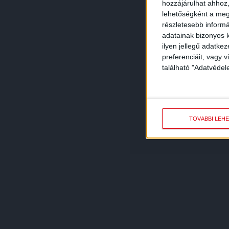
hozzájárulhat ahhoz,
lehetőségként a megf
részletesebb informác
adatainak bizonyos k
ilyen jellegű adatke
preferenciáit, vagy v
található "Adatvéde
TOVÁBBI LEH