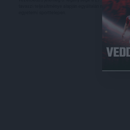
tavaszi teljesítménye alapján egyáltalán nem esélytele
egyetemi sporttelepen.