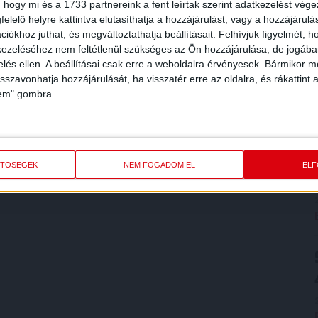
 hogy mi és a 1733 partnereink a fent leírtak szerint adatkezelést vég
elelő helyre kattintva elutasíthatja a hozzájárulást, vagy a hozzájárul
iókhoz juthat, és megváltoztathatja beállításait.
Felhívjuk figyelmét, 
ezeléséhez nem feltétlenül szükséges az Ön hozzájárulása, de jogában 
zelés ellen. A beállításai csak erre a weboldalra érvényesek. Bármikor m
isszavonhatja hozzájárulását, ha visszatér erre az oldalra, és rákattint a
lem" gombra.
ETŐSÉGEK
NEM FOGADOM EL
EL