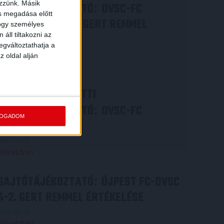
ezzünk. Másik
SAJTÓTÁJÉKOZTATÓ
DVSC-FC
:
ás megadása előtt
COPENHAGEN 0-3, GERT REMMEL
hogy személyes
áll tiltakozni az
ÉRTÉKELÉSE
egváltoztathatja a
2026.08.07.
z oldal alján
Bővebben →
VIDEÓ! MECCS ELŐTTI
SAJTÓTÁJÉKOZTATÓ
DVSC-FC
:
FOGADOM
COPENHAGEN
2026.08.05.
Bővebben →
SAJTÓTÁJÉKOZTATÓ
ÚJPEST FC-DVSC
:
4-2, GERT REMMEL ÉRTÉKELÉSE
2026.08.03.
Bővebben →