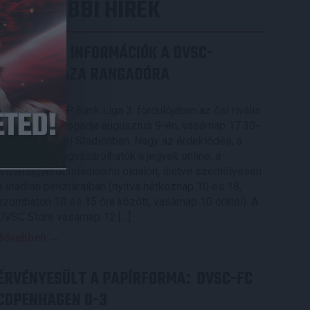
LEGUTÓBBI HÍREK
SZURKOLÓI INFORMÁCIÓK A DVSC-
NYÍREGYHÁZA RANGADÓRA
2026.08.07.
A DVSC az OTP Bank Liga 3. fordulójában az ősi rivális
Nyíregyházát fogadja augusztus 9-én, vasárnap 17.30-
kor a Nagyerdei Stadionban. Nagy az érdeklődés, a
találkozóra megvásárolhatók a jegyek online, a
www.nagyerdeistadion.hu oldalon, illetve személyesen
a stadion pénztáraiban (nyitva hétköznap 10 és 18,
szombaton 10 és 15 óra között, vasárnap 10 órától). A
DVSC Store vasárnap 12 […]
Bővebben →
ÉRVÉNYESÜLT A PAPÍRFORMA
DVSC-FC
:
COPENHAGEN 0-3