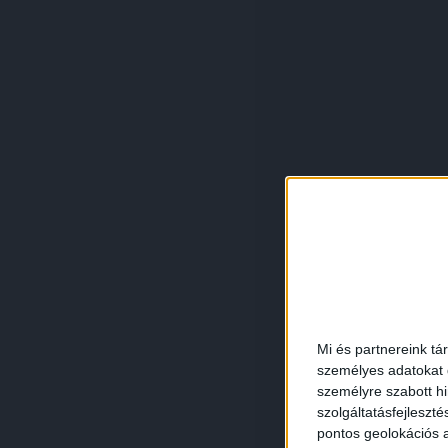
Mi és partnereink tá
személyes adatokat d
személyre szabott h
szolgáltatásfejleszté
pontos geolokációs a