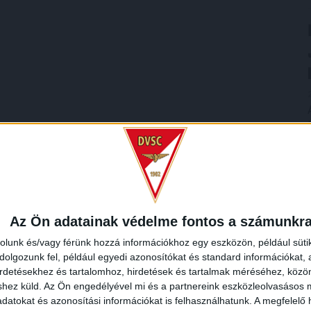
Az Ön adatainak védelme fontos a számunkr
rolunk és/vagy férünk hozzá információkhoz egy eszközön, például süti
olgozunk fel, például egyedi azonosítókat és standard információkat,
irdetésekhez és tartalomhoz, hirdetések és tartalmak méréséhez, kö
shez küld.
Az Ön engedélyével mi és a partnereink eszközleolvasásos m
datokat és azonosítási információkat is felhasználhatunk. A megfelelő h