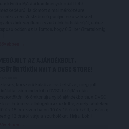
rendkívüli időjárási körülmények miatt több
intézkedésről is döntött a mai mérkőzésre
vonatkozóan. A stadion 6 pontján vízosztással
igyekszünk segíteni a szurkolók hidratációját, ehhez
kapcsolódóan az is fontos, hogy 0,5 liter űrtartalomig
[…]
Bővebben →
MEGÚJULT AZ AJÁNDÉKBOLT,
CSÜTÖRTÖKÖN NYIT A DVSC STORE!
2026.08.05.
Ízléses, korszerű külsővel és belsővel, megújult
kínálattal vár mindenkit a DVSC felújítás után
csütörtökön 16 órakor újra nyitó ajándékboltja, a DVSC
Store. Érdemes ellátogatni az üzletbe, amely pénteken
10 és 18 óra, szombaton 10 és 15 óra között, vasárnap
pedig 12 órától várja a szurkolókat. Hajrá, Loki!
Bővebben →