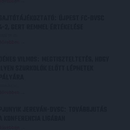
Bővebben →
SAJTÓTÁJÉKOZTATÓ
ÚJPEST FC-DVSC
:
4-2, GERT REMMEL ÉRTÉKELÉSE
2026.08.03.
Bővebben →
DÉNES VILMOS
MEGTISZTELTETÉS, HOGY
:
ILYEN SZURKOLÓK ELŐTT LÉPHETEK
PÁLYÁRA
2026.07.31.
Bővebben →
PJUNYIK JEREVÁN-DVSC
TOVÁBBJUTÁS
:
A KONFERENCIA LIGÁBAN
Bővebben →