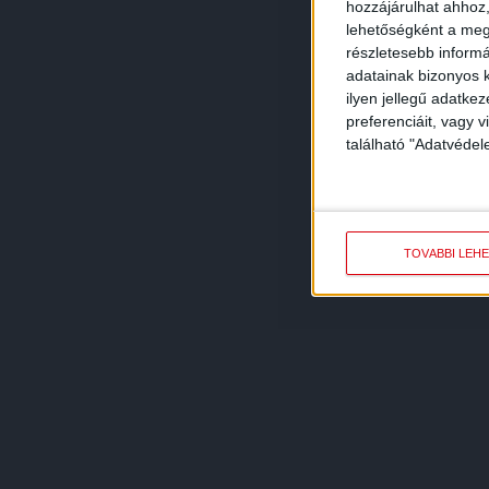
hozzájárulhat ahhoz,
lehetőségként a megf
részletesebb informác
adatainak bizonyos k
ilyen jellegű adatke
preferenciáit, vagy v
található "Adatvéde
TOVÁBBI LEH