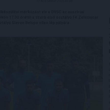
Közzétéve: 2026.07.08.
felkészülési mérkőzést vív a DVSC az ausztriai
kön 17.30 órától a szerb első osztályú FK Zeleznicar
tályú Slaven Belupo ellen lép pályára