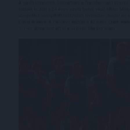
A gárda keretének összértéke a Transfermarkt szerint 1
többek között a 24 éves szerb belső védő Mirko Miliki
utánpótlás-válogatott balszélső, Sylvester Jasper és a
David Ankeye. A Pancevo edzője a 42 éves szerb Radom
1-1-es döntetlent ért el a szlovén Maribor ellen.