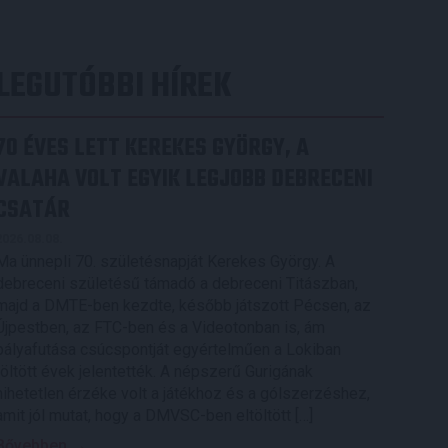
LEGUTÓBBI HÍREK
70 ÉVES LETT KEREKES GYÖRGY, A
VALAHA VOLT EGYIK LEGJOBB DEBRECENI
CSATÁR
2026.08.08.
Ma ünnepli 70. születésnapját Kerekes György. A
debreceni születésű támadó a debreceni Titászban,
majd a DMTE-ben kezdte, később játszott Pécsen, az
Újpestben, az FTC-ben és a Videotonban is, ám
pályafutása csúcspontját egyértelműen a Lokiban
töltött évek jelentették. A népszerű Gurigának
hihetetlen érzéke volt a játékhoz és a gólszerzéshez,
amit jól mutat, hogy a DMVSC-ben eltöltött […]
Bővebben →