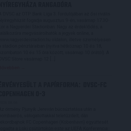
NYÍREGYHÁZA RANGADÓRA
A DVSC az OTP Bank Liga 3. fordulójában az ősi rivális
Nyíregyházát fogadja augusztus 9-én, vasárnap 17.30-
kor a Nagyerdei Stadionban. Nagy az érdeklődés, a
találkozóra megvásárolhatók a jegyek online, a
www.nagyerdeistadion.hu oldalon, illetve személyesen
a stadion pénztáraiban (nyitva hétköznap 10 és 18,
szombaton 10 és 15 óra között, vasárnap 10 órától). A
DVSC Store vasárnap 12 […]
Bővebben →
ÉRVÉNYESÜLT A PAPÍRFORMA
DVSC-FC
:
COPENHAGEN 0-3
2026.08.06.
Az örmény Pjunyik Jereván búcsúztatása után a
bombaerős, válogatottakkal teletűzdelt, dán
rekordbajnok FC Copenhagen (Köbenhavn) együttesét
fogadta a Loki csütörtökön este az UEFA Konferencia