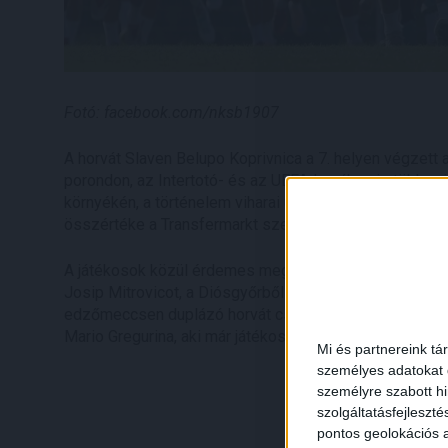
Fotó: facebook.com/nksb1907
A horvát Slaven Belupo Koprivnica a 7. helyen végzet
porondon, az Intertotó- és az UEFA-kupában is többsz
környékén, a történelem viharai után immár 20 esztend
összértéke a Transfermarkt szerint jelenleg 8,58 milli
A játékosok közül érdemes megemlíteni a korábban a ho
Josip Mitrovicot, a Diósgyőrből érkezett, általunk is jól
edzőmeccsen duplázó horvát csatárt, Marko Dabrót. A
Mario Gregurina, aki már játékosként is szolgálta a kapr
Mi és partnereink tá
személyes adatokat d
személyre szabott h
szolgáltatásfejleszté
pontos geolokációs a