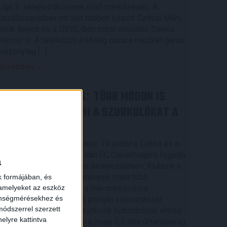
Liga 3. selejtezőkörének első mérkőzésén. A
kezdőcsapatban ott volt többek között Szécsi Márk,
Batik Bence és a DVSC-ben most debütáló Dénes
Vilmos is. A találkozót a hőség dacára mindkét gárda
viszonylag […]
Bővebben →
RENDKÍVÜLI HŐSÉG
TÖBB MÓDON IS
:
IGYEKSZIK SEGÍTENI A SZURKOLÓKAT A
DVSC
×
Nagy meccs vár csütörtökön 19 órától a Lokira és a
szurkolóira, csapatunk a dán FC Copenhagent fogadja
a
az UEFA Konferencia Liga selejtezőjében. Klubunk a
rendkívüli időjárási körülmények miatt több
k formájában, és
 amelyeket az eszköz
intézkedésről is döntött a mai mérkőzésre
zönségmérésekhez és
vonatkozóan. A stadion 6 pontján vízosztással
ódszerrel szerzett
igyekszünk segíteni a szurkolók hidratációját, ehhez
elyre kattintva
kapcsolódóan az is fontos, hogy 0,5 liter űrtartalomig