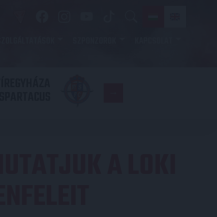
SZOLGÁLTATÁSOK
SZPONZOROK
KAPCSOLAT
YÍREGYHÁZA
FC
SPARTACUS
COPENHAGE
UTATJUK A LOKI
ENFELEIT