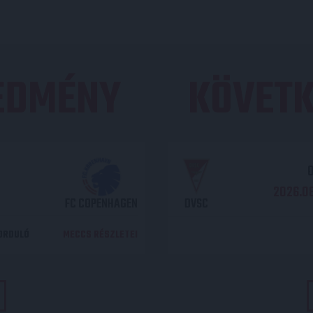
REDMÉNY
KÖVETK
O
2026.08
FC COPENHAGEN
DVSC
DORDULÓ
MECCS RÉSZLETEI