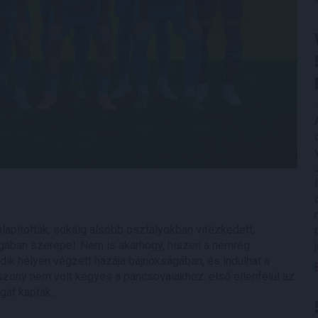
apították, sokáig alsóbb osztályokban vitézkedett,
gában szerepel. Nem is akárhogy, hiszen a nemrég
k helyen végzett hazája bajnokságában, és indulhat a
sszony nem volt kegyes a pancsovaiakhoz: első ellenfélül az
agát kapták…