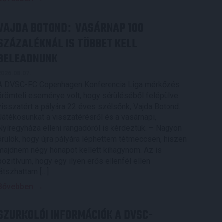
VAJDA BOTOND
VASÁRNAP 100
:
SZÁZALÉKNÁL IS TÖBBET KELL
BELEADNUNK
2026.08.07.
A DVSC-FC Copenhagen Konferencia Liga mérkőzés
örömteli eseménye volt, hogy sérüléséből felépülve
visszatért a pályára 22 éves szélsőnk, Vajda Botond.
Játékosunkat a visszatérésről és a vasárnapi,
Nyíregyháza elleni rangadóról is kérdeztük. – Nagyon
örülök, hogy újra pályára léphettem tétmeccsen, hiszen
majdnem négy hónapot kellett kihagynom. Az is
pozitívum, hogy egy ilyen erős ellenfél ellen
játszhattam […]
Bővebben →
SZURKOLÓI INFORMÁCIÓK A DVSC-