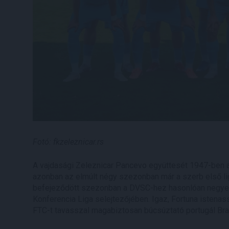
Fotó: fkzeleznicar.rs
A vajdasági Zeleznicar Pancevo együttesét 1947-ben al
azonban az elmúlt négy szezonban már a szerb első li
befejeződött szezonban a DVSC-hez hasonlóan negyedi
Konferencia Liga selejtezőjében. Igaz, Fortuna istena
FTC-t tavasszal magabiztosan búcsúztató portugál Br