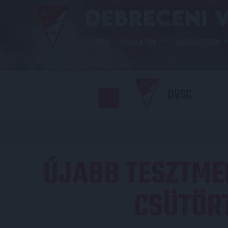
HÍREK
CSAPATOK
MÉRKŐZÉSEK
DVSC
ÚJABB TESZTME
CSÜTÖRT