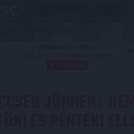
KLUB
JEGY ÉS
GALÉRIA
SHOP
AKADÉMIA
BÉRLET
OTP BANK LIGA 3. FORDULÓ
N
2026.08.09. - 17
30
Nagyerdei Stadion
:
JEGYVÁSÁRLÁS
CCSEK JÖNNEK
BEM
:
ÖKI ÉS PÉNTEKI ELL