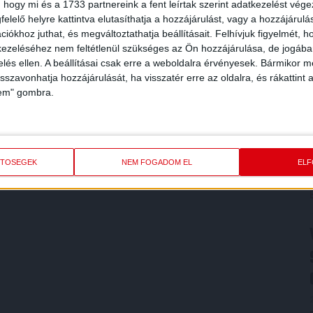
 hogy mi és a 1733 partnereink a fent leírtak szerint adatkezelést vég
elelő helyre kattintva elutasíthatja a hozzájárulást, vagy a hozzájárul
iókhoz juthat, és megváltoztathatja beállításait.
Felhívjuk figyelmét, 
ezeléséhez nem feltétlenül szükséges az Ön hozzájárulása, de jogában 
zelés ellen. A beállításai csak erre a weboldalra érvényesek. Bármikor m
isszavonhatja hozzájárulását, ha visszatér erre az oldalra, és rákattint a
lem" gombra.
ETŐSÉGEK
NEM FOGADOM EL
EL