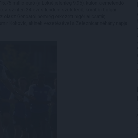
5,75 millió euró (a Lokié jelenleg 9,95), külön kiemelendő
c, a szintén 24 éves londoni születésű, korábbi bolgár
z olasz Genoától nemrég érkezett nigériai csatár,
ir Kokovic, akinek vezetésével a Zeleznicar néhány napja