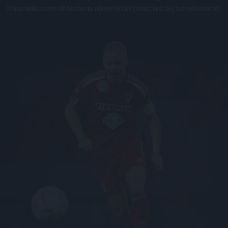
felhasználás esetén élő hivatkozás elhelyezésével (forrás: dvsc.hu) használhatóak fel.