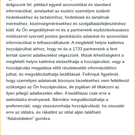
A konvoj legkésőbb 15.45 órakor indul, hogy a
dolgozunk fel, például egyedi azonosítókat és standard
vendégszurkolók a meccs kezdetéig rendbe be tudjanak
információkat, amelyeket az eszköz személyre szabott
lépni szektorukba.
hirdetésekhez és tartalomhoz, hirdetések és tartalmak
méréséhez, közönségmérésekhez és szolgáltatásfejlesztéshez
küld.
Az Ön engedélyével mi és a partnereink eszközleolvasásos
Futballkártyával és harmadik klub klubkártyájával bármely
módszerrel szerzett pontos geolokációs adatokat és azonosítási
szektorba vásárolható jegy, ezért külön semleges szektor
információkat is felhasználhatunk. A megfelelő helyre kattintva
nem kerül kijelölésre.
hozzájárulhat ahhoz, hogy mi és a 1733 partnereink a fent
leírtak szerint adatkezelést végezzünk. Másik lehetőségként a
HB
megfelelő helyre kattintva elutasíthatja a hozzájárulást, vagy a
hozzájárulás megadása előtt részletesebb információkhoz
LEGUTÓBBI HÍREK
juthat, és megváltoztathatja beállításait.
Felhívjuk figyelmét,
hogy személyes adatainak bizonyos kezeléséhez nem feltétlenül
szükséges az Ön hozzájárulása, de jogában áll tiltakozni az
70 ÉVES LETT KEREKES GYÖRGY, A VALAHA
ilyen jellegű adatkezelés ellen. A beállításai csak erre a
weboldalra érvényesek. Bármikor megváltoztathatja a
VOLT EGYIK LEGJOBB DEBRECENI CSATÁR
preferenciáit, vagy visszavonhatja hozzájárulását, ha visszatér
erre az oldalra, és rákattint az oldal alján található
2026.08.08.
"Adatvédelem" gombra.
Ma ünnepli 70. születésnapját Kerekes György. A debreceni
születésű támadó a debreceni Titászban, majd a DMTE-ben
kezdte, később játszott Pécsen, az Újpestben, az FTC-ben