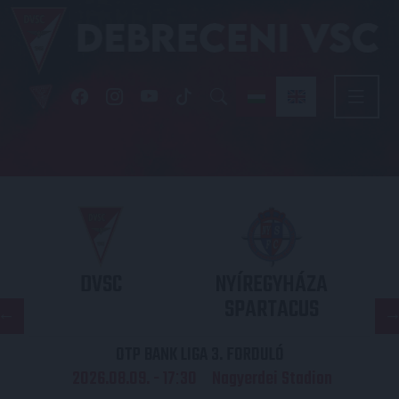
DVSC
NYÍREGYHÁZA
SPARTACUS
OTP BANK LIGA 3. FORDULÓ
2026.08.09. - 17
30
Nagyerdei Stadion
: