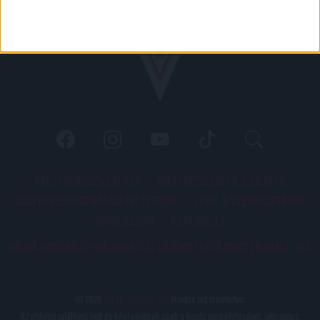
PÁLYARENDSZABÁLYOK
ADATKEZELÉSI TÁJÉKOZATÓ
JOGI ÉS FELHASZNÁLÁSI FELTÉTELEK
LEVÉL A SZERKESZTŐNEK
IMPRESSZUM
KAPCSOLAT
BELSŐ VISSZAÉLÉS-BEJELENTÉSI TÁJÉKOZTATÓ DVSC FUTBALL ZRT.
© 2026
DVSC Futball Zrt.
Minden jog fenntartva.
Az oldalon található írott és képi anyagok csak a forrás megjelölésével, internetes