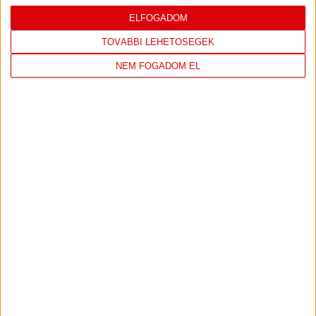
LEGUTÓBBI EREDMÉNY
ELFOGADOM
TOVÁBBI LEHETŐSÉGEK
NEM FOGADOM EL
DVSC
FC
COPENHAGEN
0
-
3
2026-08-
KONFERENCIA LIGA 3.
MECCS
06 19:00
SELEJTEZŐFDORDULÓ
RÉSZLETEI