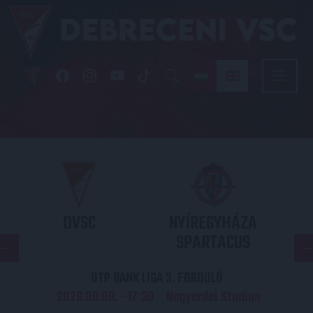
DVSC
NYÍREGYHÁZA
SPARTACUS
OTP BANK LIGA 3. FORDULÓ
2026.08.09. - 17
30
Nagyerdei Stadion
: