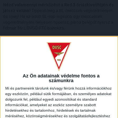
Nézd valamennyi mérkőzést a Red 3 óriáskivetítőjén és
játssz velünk!
Tippeld meg a BL-meccsek végeredményét
és nyerj! Ha az adott BL-nap legalább egy meccsének
végeredményére helyesen tippelsz, páros belépőt nyersz a
február 16-i, DVSC-FTC bajnokira.
Asztalfoglalásért hívd a 06-70/251-6464-es telefonszámot!
LEGUTÓBBI HÍREK
ÉRVÉNYESÜLT A PAPÍRFORMA
DVSC-FC
:
Az Ön adatainak védelme fontos a
COPENHAGEN 0-3
számunkra
Mi és partnereink tárolunk és/vagy férünk hozzá információkhoz
2026.08.06.
egy eszközön, például sütik formájában, és személyes adatokat
Az örmény Pjunyik Jereván búcsúztatása után a bombaerős,
dolgozunk fel, például egyedi azonosítókat és standard
válogatottakkal teletűzdelt, dán rekordbajnok FC
információkat, amelyeket az eszköz személyre szabott
Copenhagen (Köbenhavn) együttesét fogadta a Loki
hirdetésekhez és tartalomhoz, hirdetések és tartalmak
csütörtökön este az UEFA Konferencia Liga 3.
méréséhez, közönségmérésekhez és szolgáltatásfejlesztéshez
selejtezőkörének első mérkőzésén. A kezdőcsapatban ott