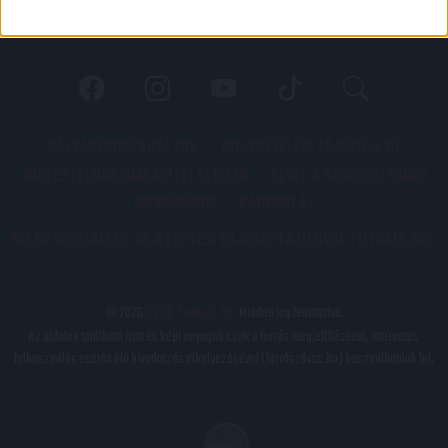
PÁLYARENDSZABÁLYOK
ADATKEZELÉSI TÁJÉKOZATÓ
JOGI ÉS FELHASZNÁLÁSI FELTÉTELEK
LEVÉL A SZERKESZTŐNEK
IMPRESSZUM
KAPCSOLAT
BELSŐ VISSZAÉLÉS-BEJELENTÉSI TÁJÉKOZTATÓ DVSC FUTBALL ZRT.
© 2026
DVSC Futball Zrt.
Minden jog fenntartva.
Az oldalon található írott és képi anyagok csak a forrás megjelölésével, internetes
felhasználás esetén élő hivatkozás elhelyezésével (forrás: dvsc.hu) használhatóak fel.