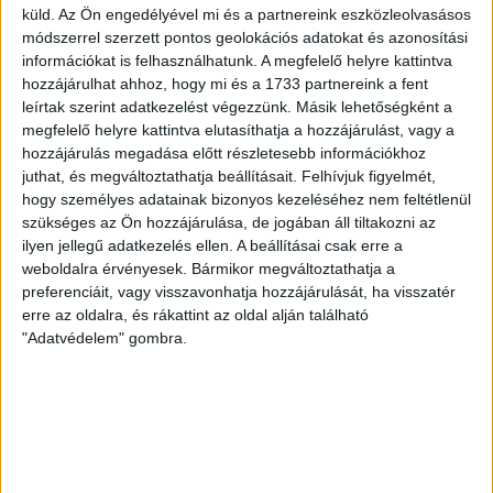
küld.
Az Ön engedélyével mi és a partnereink eszközleolvasásos
volt többek között Szécsi Márk, Batik Bence és a DVSC-ben
módszerrel szerzett pontos geolokációs adatokat és azonosítási
most debütáló Dénes Vilmos is. A találkozót a hőség dacára
információkat is felhasználhatunk. A megfelelő helyre kattintva
mindkét gárda viszonylag […]
hozzájárulhat ahhoz, hogy mi és a 1733 partnereink a fent
Bővebben →
leírtak szerint adatkezelést végezzünk. Másik lehetőségként a
megfelelő helyre kattintva elutasíthatja a hozzájárulást, vagy a
hozzájárulás megadása előtt részletesebb információkhoz
RENDKÍVÜLI HŐSÉG
TÖBB MÓDON IS
:
juthat, és megváltoztathatja beállításait.
Felhívjuk figyelmét,
IGYEKSZIK SEGÍTENI A SZURKOLÓKAT A DVSC
hogy személyes adatainak bizonyos kezeléséhez nem feltétlenül
szükséges az Ön hozzájárulása, de jogában áll tiltakozni az
Nagy meccs vár csütörtökön 19 órától a Lokira és a
ilyen jellegű adatkezelés ellen. A beállításai csak erre a
szurkolóira, csapatunk a dán FC Copenhagent fogadja az
weboldalra érvényesek. Bármikor megváltoztathatja a
UEFA Konferencia Liga selejtezőjében. Klubunk a rendkívüli
preferenciáit, vagy visszavonhatja hozzájárulását, ha visszatér
időjárási körülmények miatt több intézkedésről is döntött a
erre az oldalra, és rákattint az oldal alján található
mai mérkőzésre vonatkozóan. A stadion 6 pontján
"Adatvédelem" gombra.
vízosztással igyekszünk segíteni a szurkolók hidratációját,
ehhez kapcsolódóan az is fontos, hogy 0,5 liter űrtartalomig
[…]
Bővebben →