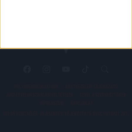
PÁLYARENDSZABÁLYOK
ADATKEZELÉSI TÁJÉKOZATÓ
JOGI ÉS FELHASZNÁLÁSI FELTÉTELEK
LEVÉL A SZERKESZTŐNEK
IMPRESSZUM
KAPCSOLAT
BELSŐ VISSZAÉLÉS-BEJELENTÉSI TÁJÉKOZTATÓ DVSC FUTBALL ZRT.