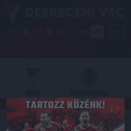
DVSC
NYÍREGYHÁZA
×
SPARTACUS
OTP BANK LIGA 3. FORDULÓ
2026.08.09. - 17
30
Nagyerdei Stadion
: