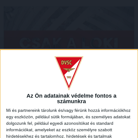
Az Ön adatainak védelme fontos a
LEGUTÓBBI HÍREK
számunkra
Mi és partnereink tárolunk és/vagy férünk hozzá információkhoz
egy eszközön, például sütik formájában, és személyes adatokat
VAJDA BOTOND
VASÁRNAP 100
:
dolgozunk fel, például egyedi azonosítókat és standard
információkat, amelyeket az eszköz személyre szabott
SZÁZALÉKNÁL IS TÖBBET KELL BELEADNUNK
hirdetésekhez és tartalomhoz, hirdetések és tartalmak