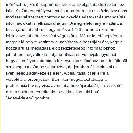
2026.08.07.
méréséhez, közönségmérésekhez és szolgáltatásfejlesztéshez
A DVSC-FC Copenhagen Konferencia Liga mérkőzés
küld.
Az Ön engedélyével mi és a partnereink eszközleolvasásos
örömteli eseménye volt, hogy sérüléséből felépülve
módszerrel szerzett pontos geolokációs adatokat és azonosítási
információkat is felhasználhatunk. A megfelelő helyre kattintva
visszatért a pályára 22 éves szélsőnk, Vajda Botond.
hozzájárulhat ahhoz, hogy mi és a 1733 partnereink a fent
Játékosunkat a visszatérésről és a vasárnapi, Nyíregyháza
leírtak szerint adatkezelést végezzünk. Másik lehetőségként a
elleni rangadóról is kérdeztük. – Nagyon örülök, hogy újra
megfelelő helyre kattintva elutasíthatja a hozzájárulást, vagy a
pályára léphettem tétmeccsen, hiszen majdnem négy
hozzájárulás megadása előtt részletesebb információkhoz
hónapot kellett kihagynom. Az is pozitívum, hogy egy ilyen
juthat, és megváltoztathatja beállításait.
Felhívjuk figyelmét,
erős ellenfél ellen játszhattam […]
hogy személyes adatainak bizonyos kezeléséhez nem feltétlenül
Bővebben →
szükséges az Ön hozzájárulása, de jogában áll tiltakozni az
ilyen jellegű adatkezelés ellen. A beállításai csak erre a
weboldalra érvényesek. Bármikor megváltoztathatja a
SZURKOLÓI INFORMÁCIÓK A DVSC-
preferenciáit, vagy visszavonhatja hozzájárulását, ha visszatér
NYÍREGYHÁZA RANGADÓRA
erre az oldalra, és rákattint az oldal alján található
"Adatvédelem" gombra.
A DVSC az OTP Bank Liga 3. fordulójában az ősi rivális
Nyíregyházát fogadja augusztus 9-én, vasárnap 17.30-kor a
Nagyerdei Stadionban. Nagy az érdeklődés, a találkozóra
megvásárolhatók a jegyek online, a
www.nagyerdeistadion.hu oldalon, illetve személyesen a