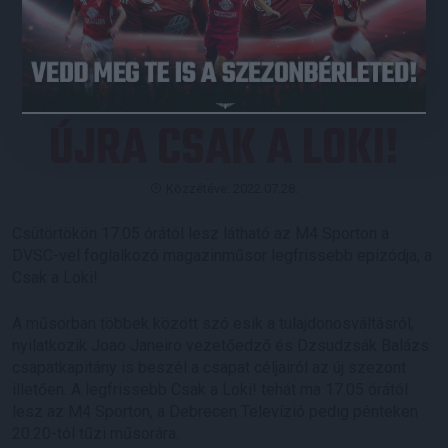
JEGYVÁSÁRLÁS
ÚJRA CSAK A LOKI!
Közzétéve: 2022.07.28.
Csütörtökön 17.05 órától lesz látható az M4 Sporton a
DVSC-vel foglalkozó magazinműsor legfrissebb epizódja, a
Csak a Loki!
A műsorban többek között szó esik a tulajdonosváltásról,
nyilatkozik Joao Janeiro vezetőedző és Dzsudzsák Balázs
csapatkapitány is beszél a csapat céljairól az új szezont
illetően. A legfrissebb Csak a Loki! tehát ma 17.05 órától
lesz az M4 Sporton, a Debrecen Televízió pedig pénteken
20.20-tól tűzi műsorára.