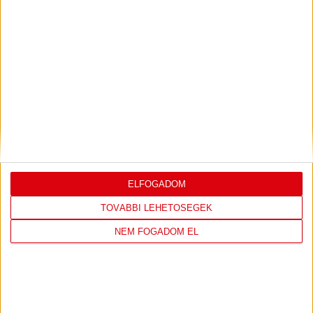
LEGUTÓBBI EREDMÉNY
DVSC
FC
ELFOGADOM
COPENHAGEN
TOVÁBBI LEHETŐSÉGEK
19
:
00
NEM FOGADOM EL
2026-08-
KONFERENCIA LIGA 3.
MECCS
06 19:00
SELEJTEZŐFDORDULÓ
RÉSZLETEI