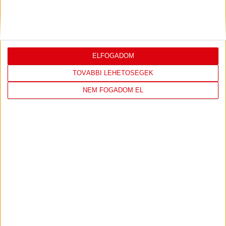
JEREVÁN-DVSC 0-0, GERT REMMEL
ÉRTÉKELÉSE
Bővebben →
ELFOGADOM
TOVÁBBI LEHETŐSÉGEK
NEM FOGADOM EL
LEGUTÓBBI EREDMÉNY
DVSC
FC
COPENHAGEN