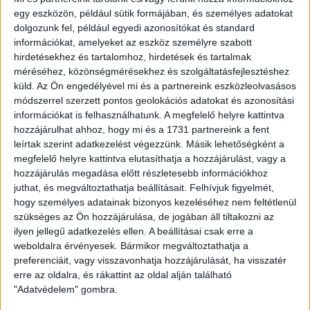
Emlékeztetőül álljon itt a mérkőzés jegyzőkönyve:
egy eszközön, például sütik formájában, és személyes adatokat
dolgozunk fel, például egyedi azonosítókat és standard
DVSC-TEVA
–
Levszki Szófia (bolgár) 2-0 (2-0)
információkat, amelyeket az eszköz személyre szabott
Puskás Ferenc Stadion, 32 ezer néző, vezette: Claus Bo
hirdetésekhez és tartalomhoz, hirdetések és tartalmak
méréséhez, közönségmérésekhez és szolgáltatásfejlesztéshez
Larsen (dán).
küld.
Az Ön engedélyével mi és a partnereink eszközleolvasásos
módszerrel szerzett pontos geolokációs adatokat és azonosítási
DVSC-TEVA:
Polekszics – Bodnár, Mészáros, Komlósi,
információkat is felhasználhatunk. A megfelelő helyre kattintva
Leandro –- Szakály (Dombi, 58.), Varga J., Czvitkovics
hozzájárulhat ahhoz, hogy mi és a 1731 partnereink a fent
(Fodor, 81.), Ramos – Coulibaly, Rudolf (Oláh, 89.). Edző:
leírtak szerint adatkezelést végezzünk. Másik lehetőségként a
Herczeg András.
megfelelő helyre kattintva elutasíthatja a hozzájárulást, vagy a
Levszki Szófia:
Petkov – Minev, Topuzakov, Rabeh,
hozzájárulás megadása előtt részletesebb információkhoz
Benzukan – Bardon, Jovov (Dimitrov, 72.), Joaozinho
juthat, és megváltoztathatja beállításait.
Felhívjuk figyelmét,
(Teszevszkij, 60.), Szarmov, Zé Soares – Hrisztov (Ortega,
hogy személyes adatainak bizonyos kezeléséhez nem feltétlenül
77.).
szükséges az Ön hozzájárulása, de jogában áll tiltakozni az
Gólszerző:
Varga J. (13.), Rudolf (35.).
ilyen jellegű adatkezelés ellen. A beállításai csak erre a
Sárga lap:
Leandro (21.), Ramos (36.), Varga (61.), Dombi
weboldalra érvényesek. Bármikor megváltoztathatja a
(76.), illetve Szarmov (9.), Zé Soares (52.).
preferenciáit, vagy visszavonhatja hozzájárulását, ha visszatér
Továbbjutott:
a DVSC-TEVA kettős győzelemmel, 4-1-es
erre az oldalra, és rákattint az oldal alján található
összesítéssel.
"Adatvédelem" gombra.