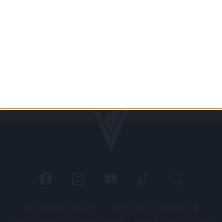
PÁLYARENDSZABÁLYOK
ADATKEZELÉSI TÁJÉKOZATÓ