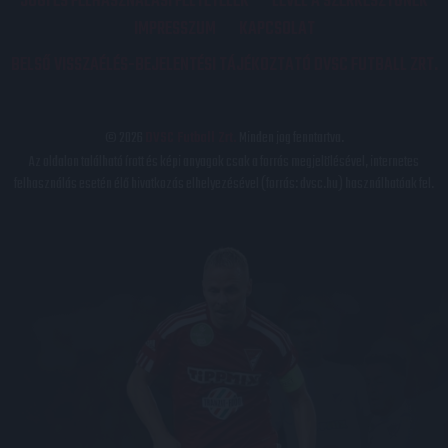
JOGI ÉS FELHASZNÁLÁSI FELTÉTELEK
LEVÉL A SZERKESZTŐNEK
IMPRESSZUM
KAPCSOLAT
BELSŐ VISSZAÉLÉS-BEJELENTÉSI TÁJÉKOZTATÓ DVSC FUTBALL ZRT.
© 2026
DVSC Futball Zrt.
Minden jog fenntartva.
Az oldalon található írott és képi anyagok csak a forrás megjelölésével, internetes
felhasználás esetén élő hivatkozás elhelyezésével (forrás: dvsc.hu) használhatóak fel.