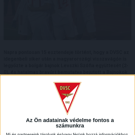
Napra pontosan 15 esztendeje történt, hogy a DVSC az
idegenbeli siker után a magyarországi visszavágón is
legyőzte a bolgár bajnok Levszki Szófia együttesét (2-
0), és hatalmas bravúrt bemutatva bejutott a Bajnokok
Ligája főtáblájára.
Aki ott volt, soha nem felejti el azt a csodálatos estét, a klub
hőseinek örök tisztelet jár. Ennek jegyében a DVSC egyik
közelgő hazai mérkőzése előtt a Nagyerdei Stadionban, a
szurkolókkal együtt köszönti majd a BL-csapatot. A BL-
főtáblájára a magyar csapatok közül az FTC kívül csak a Loki
Az Ön adatainak védelme fontos a
számunkra
jutott el.
Mi és partnereink tárolunk és/vagy férünk hozzá információkhoz