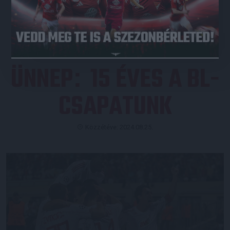
JEGYVÁSÁRLÁS
ÜNNEP
15 ÉVES A BL-
:
CSAPATUNK
Közzétéve: 2024.08.25.