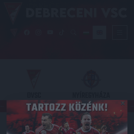
DVSC
NYÍREGYHÁZA
×
SPARTACUS
OTP BANK LIGA 3. FORDULÓ
2026.08.09. - 17
30
Nagyerdei Stadion
: