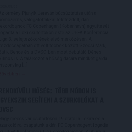
2026.08.06.
Az örmény Pjunyik Jereván búcsúztatása után a
bombaerős, válogatottakkal teletűzdelt, dán
rekordbajnok FC Copenhagen (Köbenhavn) együttesét
fogadta a Loki csütörtökön este az UEFA Konferencia
Liga 3. selejtezőkörének első mérkőzésén. A
kezdőcsapatban ott volt többek között Szécsi Márk,
Batik Bence és a DVSC-ben most debütáló Dénes
Vilmos is. A találkozót a hőség dacára mindkét gárda
viszonylag […]
Bővebben →
RENDKÍVÜLI HŐSÉG
TÖBB MÓDON IS
:
IGYEKSZIK SEGÍTENI A SZURKOLÓKAT A
DVSC
Nagy meccs vár csütörtökön 19 órától a Lokira és a
szurkolóira, csapatunk a dán FC Copenhagent fogadja
az UEFA Konferencia Liga selejtezőjében. Klubunk a