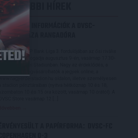
LEGUTÓBBI HÍREK
SZURKOLÓI INFORMÁCIÓK A DVSC-
NYÍREGYHÁZA RANGADÓRA
2026.08.07.
A DVSC az OTP Bank Liga 3. fordulójában az ősi rivális
Nyíregyházát fogadja augusztus 9-én, vasárnap 17.30-
kor a Nagyerdei Stadionban. Nagy az érdeklődés, a
találkozóra megvásárolhatók a jegyek online, a
www.nagyerdeistadion.hu oldalon, illetve személyesen
a stadion pénztáraiban (nyitva hétköznap 10 és 18,
szombaton 10 és 15 óra között, vasárnap 10 órától). A
DVSC Store vasárnap 12 […]
Bővebben →
ÉRVÉNYESÜLT A PAPÍRFORMA
DVSC-FC
:
COPENHAGEN 0-3