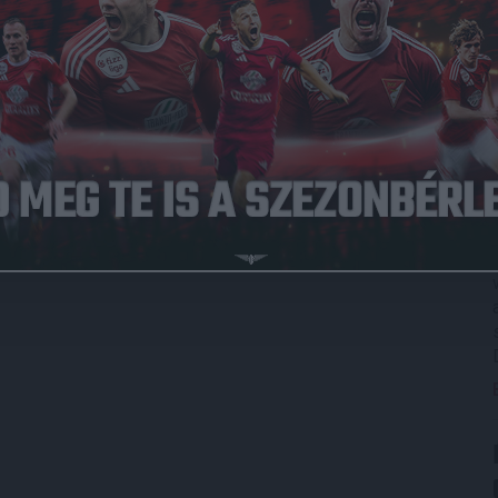
sztálya a Diósgyőrt látja vendégül. Mindkét mérkőzést a
ő 16 órakor kezdődik.