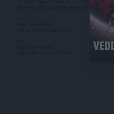
már pályára lépnek a csapatok, és a DLA ezen két koro
Debreceni Labdarúgó Akadémián rendezik, és mindkett
U17
DVSC-DLA – DVTK
szerda 16.00, Debrecen-Pallag
U16
DVSC-DLA – DVTK
szerda 16.00, Debrecen-Pallag