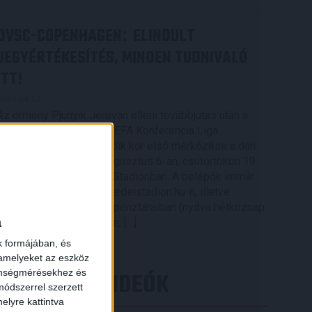
DVSC-COPENHAGEN
ELINDULT
:
JEGYÉRTÉKESÍTÉS, MINDEN TUDNIVALÓ
ITT!
2026.08.04.
Az örmény Pjunyik Jereván elleni továbbjutás után a
DVSC folytatja útját az UEFA Konferencia Liga
selejtezőjében, a harmadik kör első mérkőzése a dán
FC Copenhagen ellen augusztus 6-án, csütörtökön 19
órától lesz a Nagyerdei Stadionban. A belépők immár
elérhetők online, a nagyerdeistadion.hu-n, illetve
személyesen a stadion pénztáraiban (nyitva hétköznap
a
10 és 18 óra között). Íme, […]
Bővebben →
k formájában, és
 amelyeket az eszköz
LEGÚJABB VIDEÓK
zönségmérésekhez és
ódszerrel szerzett
elyre kattintva