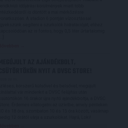
rendkívüli időjárási körülmények miatt több
intézkedésről is döntött a mai mérkőzésre
vonatkozóan. A stadion 6 pontján vízosztással
igyekszünk segíteni a szurkolók hidratációját, ehhez
kapcsolódóan az is fontos, hogy 0,5 liter űrtartalomig
[…]
Bővebben →
MEGÚJULT AZ AJÁNDÉKBOLT,
CSÜTÖRTÖKÖN NYIT A DVSC STORE!
2026.08.05.
Ízléses, korszerű külsővel és belsővel, megújult
kínálattal vár mindenkit a DVSC felújítás után
csütörtökön 16 órakor újra nyitó ajándékboltja, a DVSC
Store. Érdemes ellátogatni az üzletbe, amely pénteken
10 és 18 óra, szombaton 10 és 15 óra között, vasárnap
pedig 12 órától várja a szurkolókat. Hajrá, Loki!
Bővebben →