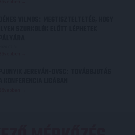
Bővebben →
DÉNES VILMOS
MEGTISZTELTETÉS, HOGY
:
ILYEN SZURKOLÓK ELŐTT LÉPHETEK
PÁLYÁRA
2026.07.31.
Bővebben →
PJUNYIK JEREVÁN-DVSC
TOVÁBBJUTÁS
:
A KONFERENCIA LIGÁBAN
Bővebben →