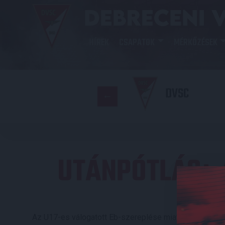
HÍREK
CSAPATOK
MÉRKŐZÉSEK
DVSC
UTÁNPÓTLÁS
:
Az U17-es válogatott Eb-szereplése miatt hetekig sz