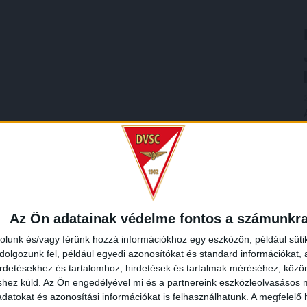
Az Ön adatainak védelme fontos a számunkr
rolunk és/vagy férünk hozzá információkhoz egy eszközön, például süti
olgozunk fel, például egyedi azonosítókat és standard információkat,
irdetésekhez és tartalomhoz, hirdetések és tartalmak méréséhez, kö
shez küld.
Az Ön engedélyével mi és a partnereink eszközleolvasásos m
datokat és azonosítási információkat is felhasználhatunk. A megfelelő h