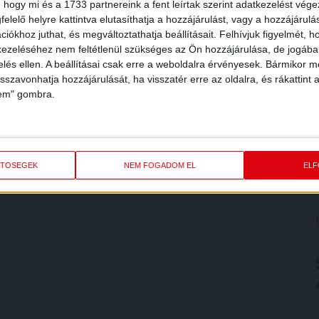
 hogy mi és a 1733 partnereink a fent leírtak szerint adatkezelést vég
elelő helyre kattintva elutasíthatja a hozzájárulást, vagy a hozzájárul
iókhoz juthat, és megváltoztathatja beállításait.
Felhívjuk figyelmét, 
ezeléséhez nem feltétlenül szükséges az Ön hozzájárulása, de jogában 
zelés ellen. A beállításai csak erre a weboldalra érvényesek. Bármikor m
isszavonhatja hozzájárulását, ha visszatér erre az oldalra, és rákattint a
lem" gombra.
ETŐSÉGEK
NEM FOGADOM EL
EL