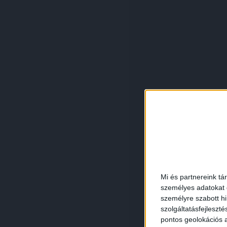
Mi és partnereink tá
személyes adatokat d
személyre szabott h
szolgáltatásfejleszté
pontos geolokációs a