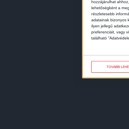
hozzájárulhat ahhoz,
lehetőségként a megf
részletesebb informác
adatainak bizonyos k
ilyen jellegű adatke
preferenciáit, vagy v
található "Adatvéde
TOVÁBBI LEH