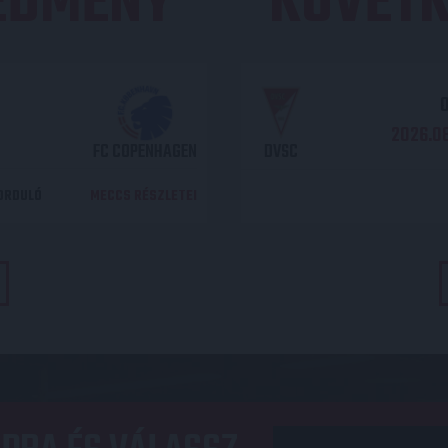
REDMÉNY
KÖVETK
O
2026.08
FC COPENHAGEN
DVSC
DORDULÓ
MECCS RÉSZLETEI