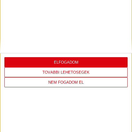
DVSC
FC
COPENHAGEN
ELFOGADOM
0
-
3
TOVÁBBI LEHETŐSÉGEK
NEM FOGADOM EL
2026-08-
KONFERENCIA LIGA 3.
MECCS
06 19:00
SELEJTEZŐFDORDULÓ
RÉSZLETEI
TOVÁBBI EREDMÉNYEK