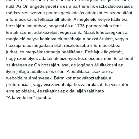
200 néző, vezette: Oswald D. DVSC II.: Tuska – Myrtaj (Kiss
küld.
Az Ön engedélyével mi és a partnereink eszközleolvasásos
M., 46.), Farkas T., Macsó (Lovas, 75.), Vincze T., Hermann
módszerrel szerzett pontos geolokációs adatokat és azonosítási
(Gyenti, […]
információkat is felhasználhatunk. A megfelelő helyre kattintva
Bővebben →
hozzájárulhat ahhoz, hogy mi és a 1733 partnereink a fent
leírtak szerint adatkezelést végezzünk. Másik lehetőségként a
70 ÉVES LETT KEREKES GYÖRGY, A VALAHA
megfelelő helyre kattintva elutasíthatja a hozzájárulást, vagy a
hozzájárulás megadása előtt részletesebb információkhoz
VOLT EGYIK LEGJOBB DEBRECENI CSATÁR
juthat, és megváltoztathatja beállításait.
Felhívjuk figyelmét,
hogy személyes adatainak bizonyos kezeléséhez nem feltétlenül
Ma ünnepli 70. születésnapját Kerekes György. A debreceni
szükséges az Ön hozzájárulása, de jogában áll tiltakozni az
születésű támadó a debreceni Titászban, majd a DMTE-ben
ilyen jellegű adatkezelés ellen. A beállításai csak erre a
kezdte, később játszott Pécsen, az Újpestben, az FTC-ben
weboldalra érvényesek. Bármikor megváltoztathatja a
és a Videotonban is, ám pályafutása csúcspontját
preferenciáit, vagy visszavonhatja hozzájárulását, ha visszatér
egyértelműen a Lokiban töltött évek jelentették. A népszerű
erre az oldalra, és rákattint az oldal alján található
Gurigának hihetetlen érzéke volt a játékhoz és a
"Adatvédelem" gombra.
gólszerzéshez, amit jól mutat, hogy a DMVSC-ben eltöltött
[…]
Bővebben →
VAJDA BOTOND
VASÁRNAP 100
: