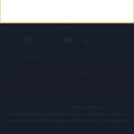
PÁLYARENDSZABÁLYOK
ADATKEZELÉSI TÁJÉKOZATÓ
JOGI ÉS FELHASZNÁLÁSI FELTÉTELEK
LEVÉL A SZERKESZTŐNEK
IMPRESSZUM
KAPCSOLAT
BELSŐ VISSZAÉLÉS-BEJELENTÉSI TÁJÉKOZTATÓ DVSC FUTBALL ZRT.
© 2026
DVSC Futball Zrt.
Minden jog fenntartva.
Az oldalon található írott és képi anyagok csak a forrás megjelölésével, internetes
felhasználás esetén élő hivatkozás elhelyezésével (forrás: dvsc.hu) használhatóak fel.