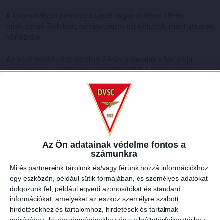
A korosztályos nemzeti csapat tagjai október 18-án
találkoznak Telkiben, néhány napot ott töltenek, majd utaznak
Minszkbe.
Az első mérkőzést október 24-én a hazaiak ellen vívja
együttesünk, majd három nappal később Lettország lesz az
ellenfél. Október 30-án Szerbia ellen zárja a selejtezőtornát
a magyar nemzeti csapat.
LEGUTÓBBI HÍREK
Az Ön adatainak védelme fontos a
KIKAPOTT A KIS LOKI
számunkra
2026.08.08.
Mi és partnereink tárolunk és/vagy férünk hozzá információkhoz
A DVSC II. szombaton Pallagon a Füzesabony gárdáját
egy eszközön, például sütik formájában, és személyes adatokat
fogadta az NB III. Észak-keleti csoport 3. fordulójában, s
dolgozunk fel, például egyedi azonosítókat és standard
ezúttal nem tudott pontot szerezni. NB III. Észak-keleti
információkat, amelyeket az eszköz személyre szabott
csoport, 3. forduló. DVSC II.-Füzesabony 1-2 (1-1). Pallag,
hirdetésekhez és tartalomhoz, hirdetések és tartalmak
méréséhez, közönségmérésekhez és szolgáltatásfejlesztéshez