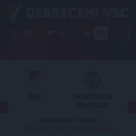
DVSC
NYÍREGYHÁZA
SPARTACUS
OTP BANK LIGA 3. FORDULÓ
2026.08.09. - 17
30
Nagyerdei Stadion
: