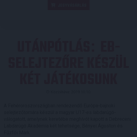
JEGYVÁSÁRLÁS
UTÁNPÓTLÁS
EB-
:
SELEJTEZŐRE KÉSZÜL
KÉT JÁTÉKOSUNK
Közzétéve: 2019.10.10.
A Fehéroroszországban rendezendő Európa-bajnoki
selejtezőtornára készül a magyar U17-es labdarúgó-
válogatott, amelynek keretébe meghívót kapott a Debreceni
Labdarúgó Akadémia két tehetsége, Bényei Ágoston és
Fűzfői Márk.