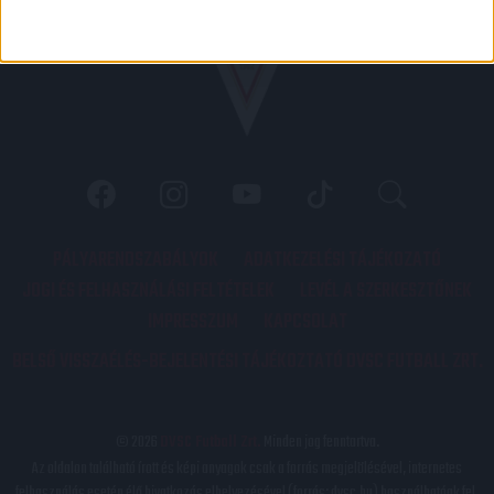
PÁLYARENDSZABÁLYOK
ADATKEZELÉSI TÁJÉKOZATÓ
JOGI ÉS FELHASZNÁLÁSI FELTÉTELEK
LEVÉL A SZERKESZTŐNEK
IMPRESSZUM
KAPCSOLAT
BELSŐ VISSZAÉLÉS-BEJELENTÉSI TÁJÉKOZTATÓ DVSC FUTBALL ZRT.
© 2026
DVSC Futball Zrt.
Minden jog fenntartva.
Az oldalon található írott és képi anyagok csak a forrás megjelölésével, internetes
felhasználás esetén élő hivatkozás elhelyezésével (forrás: dvsc.hu) használhatóak fel.