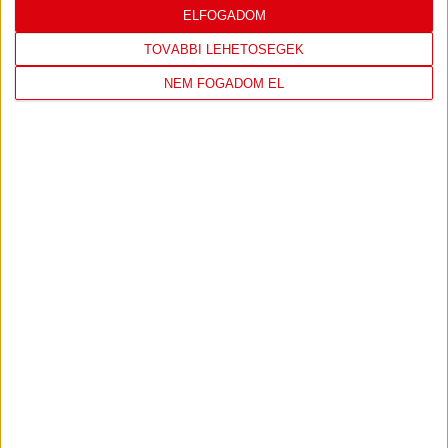
LEGUTÓBBI EREDMÉNY
ELFOGADOM
TOVÁBBI LEHETŐSÉGEK
NEM FOGADOM EL
DVSC
NYÍREGYHÁZA
SPARTACUS
1
-
0
2026-08-09
OTP BANK LIGA 3.
MECCS
17:30
FORDULÓ
RÉSZLETEI