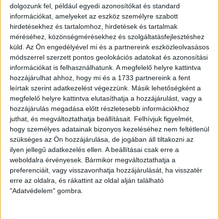
dolgozunk fel, például egyedi azonosítókat és standard
U14
információkat, amelyeket az eszköz személyre szabott
ETO FC Győr – DVSC-DLA 2-2 (0-2)
hirdetésekhez és tartalomhoz, hirdetések és tartalmak
méréséhez, közönségmérésekhez és szolgáltatásfejlesztéshez
küld.
Az Ön engedélyével mi és a partnereink eszközleolvasásos
DLA:
Erdélyi Benedek (Csapó Botond) – Kundrák Adrián,
módszerrel szerzett pontos geolokációs adatokat és azonosítási
Butor Levente (Juhász Nándor), Kokovai Csongor, Szabó
információkat is felhasználhatunk. A megfelelő helyre kattintva
Miklós (Posta László) – Horváth-Gaudi Attila, Takács Bence,
hozzájárulhat ahhoz, hogy mi és a 1733 partnereink a fent
Batai Tamás – Doktor Zsolt (Vadon Márton), Szakács
leírtak szerint adatkezelést végezzünk. Másik lehetőségként a
Levente, Cibla Flórián
megfelelő helyre kattintva elutasíthatja a hozzájárulást, vagy a
Gól
: Takács Bence, Szakács Levente
hozzájárulás megadása előtt részletesebb információkhoz
juthat, és megváltoztathatja beállításait.
Felhívjuk figyelmét,
LEGUTÓBBI HÍREK
hogy személyes adatainak bizonyos kezeléséhez nem feltétlenül
szükséges az Ön hozzájárulása, de jogában áll tiltakozni az
ilyen jellegű adatkezelés ellen. A beállításai csak erre a
GYŐZELEM A RANGADÓN
DVSC-
:
weboldalra érvényesek. Bármikor megváltoztathatja a
preferenciáit, vagy visszavonhatja hozzájárulását, ha visszatér
NYÍREGYHÁZA 1-0
erre az oldalra, és rákattint az oldal alján található
"Adatvédelem" gombra.
2026.08.09.
Hamisítatlan rangadóhangulatban lépett pályára a DVSC az
OTP Bank Liga 3. fordulójában, hiszen vasárnap délután az