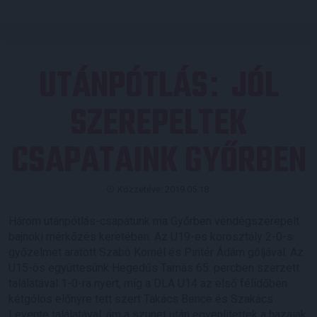
UTÁNPÓTLÁS
JÓL
:
SZEREPELTEK
CSAPATAINK GYŐRBEN
Közzétéve: 2019.05.18.
Három utánpótlás-csapatunk ma Győrben vendégszerepelt
bajnoki mérkőzés keretében. Az U19-es korosztály 2-0-s
győzelmet aratott Szabó Kornél és Pintér Ádám góljával. Az
U15-ös együttesünk Hegedűs Tamás 65. percben szerzett
találatával 1-0-ra nyert, míg a DLA U14 az első félidőben
kétgólos előnyre tett szert Takács Bence és Szakács
Levente találatával, ám a szünet után egyenlítettek a hazaiak,