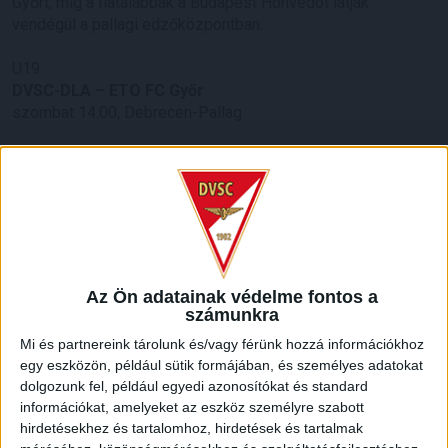
Győrt, míg a fiatalabbak a Budapest Honvédot látják
vendégül a pallagi edzőközpontban.
U19
DVSC-DLA – ETO FC Győr
szombat 14.00, Debrecen-Pallag
U16
DVSC-DLA – Bp. Honvéd-MFA
szombat 12.00, Debrecen-Pallag
LEGUTÓBBI HÍREK
Az Ön adatainak védelme fontos a
számunkra
ÉRVÉNYESÜLT A PAPÍRFORMA
DVSC-FC
:
Mi és partnereink tárolunk és/vagy férünk hozzá információkhoz
COPENHAGEN 0-3
egy eszközön, például sütik formájában, és személyes adatokat
2026.08.06.
dolgozunk fel, például egyedi azonosítókat és standard
Az örmény Pjunyik Jereván búcsúztatása után a bombaerős,
információkat, amelyeket az eszköz személyre szabott
válogatottakkal teletűzdelt, dán rekordbajnok FC
hirdetésekhez és tartalomhoz, hirdetések és tartalmak