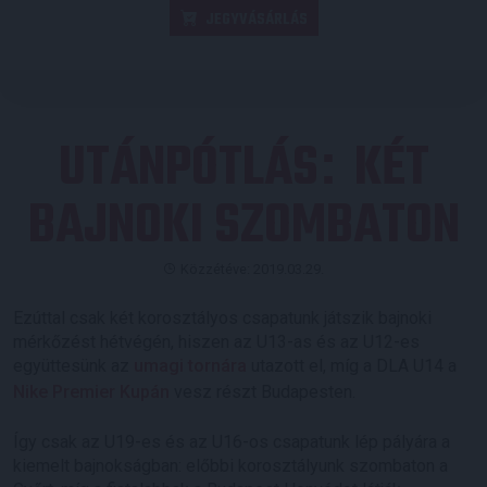
JEGYVÁSÁRLÁS
UTÁNPÓTLÁS
KÉT
:
BAJNOKI SZOMBATON
Közzétéve: 2019.03.29.
Ezúttal csak két korosztályos csapatunk játszik bajnoki
mérkőzést hétvégén, hiszen az U13-as és az U12-es
együttesünk az
umagi tornára
utazott el, míg a DLA U14 a
Nike Premier Kupán
vesz részt Budapesten.
Így csak az U19-es és az U16-os csapatunk lép pályára a
kiemelt bajnokságban: előbbi korosztályunk szombaton a