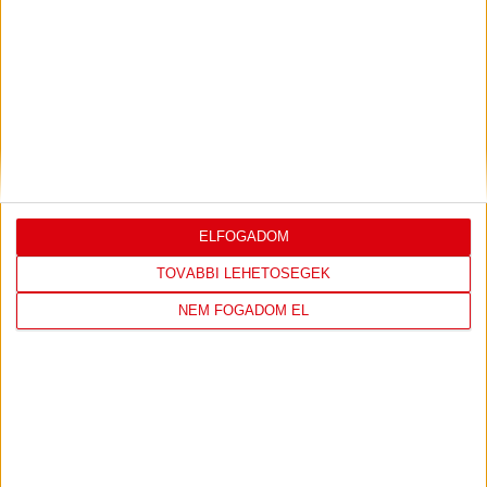
LEGUTÓBBI EREDMÉNY
DVSC
FC
COPENHAGEN
ELFOGADOM
19
:
00
TOVÁBBI LEHETŐSÉGEK
NEM FOGADOM EL
2026-08-
KONFERENCIA LIGA 3.
MECCS
06 19:00
SELEJTEZŐFDORDULÓ
RÉSZLETEI
TOVÁBBI EREDMÉNYEK