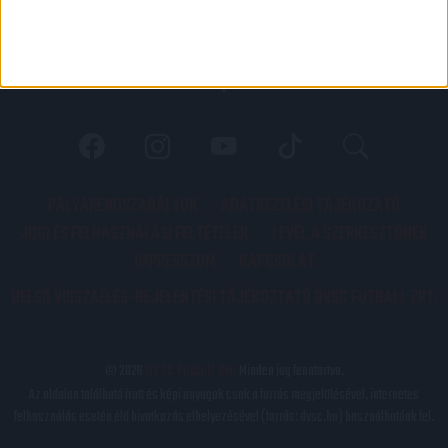
PÁLYARENDSZABÁLYOK
ADATKEZELÉSI TÁJÉKOZATÓ
JOGI ÉS FELHASZNÁLÁSI FELTÉTELEK
LEVÉL A SZERKESZTŐNEK
IMPRESSZUM
KAPCSOLAT
BELSŐ VISSZAÉLÉS-BEJELENTÉSI TÁJÉKOZTATÓ DVSC FUTBALL ZRT.
© 2026
DVSC Futball Zrt.
Minden jog fenntartva.
Az oldalon található írott és képi anyagok csak a forrás megjelölésével, internetes
felhasználás esetén élő hivatkozás elhelyezésével (forrás: dvsc.hu) használhatóak fel.