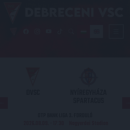
DVSC
NYÍREGYHÁZA
SPARTACUS
OTP BANK LIGA 3. FORDULÓ
2026.08.09. - 17
30
Nagyerdei Stadion
: