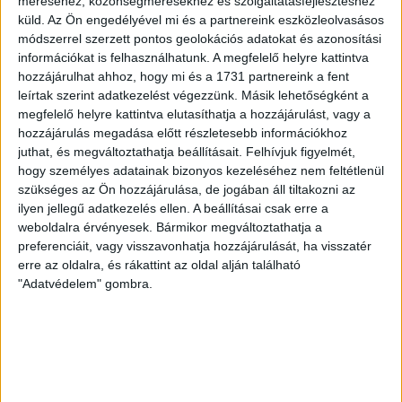
Copenhagen (Köbenhavn) együttesét fogadta a Loki
méréséhez, közönségmérésekhez és szolgáltatásfejlesztéshez
küld.
Az Ön engedélyével mi és a partnereink eszközleolvasásos
csütörtökön este az UEFA Konferencia Liga 3.
módszerrel szerzett pontos geolokációs adatokat és azonosítási
selejtezőkörének első mérkőzésén. A kezdőcsapatban ott
információkat is felhasználhatunk. A megfelelő helyre kattintva
volt többek között Szécsi Márk, Batik Bence és a DVSC-ben
hozzájárulhat ahhoz, hogy mi és a 1731 partnereink a fent
most debütáló Dénes Vilmos is. A találkozót a hőség dacára
leírtak szerint adatkezelést végezzünk. Másik lehetőségként a
mindkét gárda viszonylag […]
megfelelő helyre kattintva elutasíthatja a hozzájárulást, vagy a
Bővebben →
hozzájárulás megadása előtt részletesebb információkhoz
juthat, és megváltoztathatja beállításait.
Felhívjuk figyelmét,
hogy személyes adatainak bizonyos kezeléséhez nem feltétlenül
RENDKÍVÜLI HŐSÉG
TÖBB MÓDON IS
:
szükséges az Ön hozzájárulása, de jogában áll tiltakozni az
IGYEKSZIK SEGÍTENI A SZURKOLÓKAT A DVSC
ilyen jellegű adatkezelés ellen. A beállításai csak erre a
weboldalra érvényesek. Bármikor megváltoztathatja a
Nagy meccs vár csütörtökön 19 órától a Lokira és a
preferenciáit, vagy visszavonhatja hozzájárulását, ha visszatér
szurkolóira, csapatunk a dán FC Copenhagent fogadja az
erre az oldalra, és rákattint az oldal alján található
UEFA Konferencia Liga selejtezőjében. Klubunk a rendkívüli
"Adatvédelem" gombra.
időjárási körülmények miatt több intézkedésről is döntött a
mai mérkőzésre vonatkozóan. A stadion 6 pontján
vízosztással igyekszünk segíteni a szurkolók hidratációját,
ehhez kapcsolódóan az is fontos, hogy 0,5 liter űrtartalomig
[…]
Bővebben →