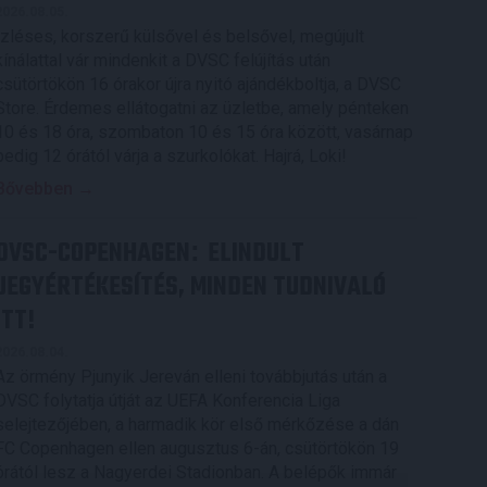
2026.08.05.
Ízléses, korszerű külsővel és belsővel, megújult
kínálattal vár mindenkit a DVSC felújítás után
csütörtökön 16 órakor újra nyitó ajándékboltja, a DVSC
Store. Érdemes ellátogatni az üzletbe, amely pénteken
10 és 18 óra, szombaton 10 és 15 óra között, vasárnap
pedig 12 órától várja a szurkolókat. Hajrá, Loki!
Bővebben →
DVSC-COPENHAGEN
ELINDULT
:
JEGYÉRTÉKESÍTÉS, MINDEN TUDNIVALÓ
ITT!
2026.08.04.
Az örmény Pjunyik Jereván elleni továbbjutás után a
DVSC folytatja útját az UEFA Konferencia Liga
selejtezőjében, a harmadik kör első mérkőzése a dán
FC Copenhagen ellen augusztus 6-án, csütörtökön 19
órától lesz a Nagyerdei Stadionban. A belépők immár