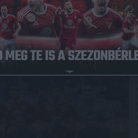
M4 sportcsatorna a 13. forduló második legszebb védésének
asztotta a Paks ellen 1-0 arányban megnyert mérkőzésen. Az
a győztes gólt szerző
Vajda Botond
, aki a
i Jánossal
karöltve. 19 éves középpályásunk a Nemzeti