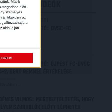
LEGÚJABB VIDEÓK
ezzünk. Másik
ás megadása előtt
hogy személyes
áll tiltakozni az
VIDEÓ! MECCS ELŐTTI
egváltoztathatja a
SAJTÓTÁJÉKOZTATÓ
DVSC-FC
:
z oldal alján
COPENHAGEN
2026.08.05.
Bővebben →
FOGADOM
SAJTÓTÁJÉKOZTATÓ
ÚJPEST FC-DVSC
:
4-2, GERT REMMEL ÉRTÉKELÉSE
2026.08.03.
Bővebben →
DÉNES VILMOS
MEGTISZTELTETÉS, HOGY
:
ILYEN SZURKOLÓK ELŐTT LÉPHETEK