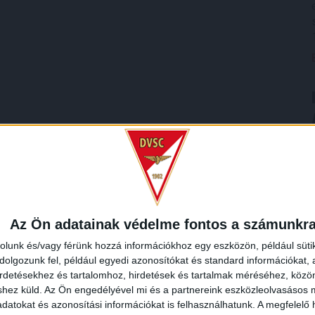
Az Ön adatainak védelme fontos a számunkr
rolunk és/vagy férünk hozzá információkhoz egy eszközön, például süti
olgozunk fel, például egyedi azonosítókat és standard információkat,
irdetésekhez és tartalomhoz, hirdetések és tartalmak méréséhez, kö
shez küld.
Az Ön engedélyével mi és a partnereink eszközleolvasásos m
datokat és azonosítási információkat is felhasználhatunk. A megfelelő h