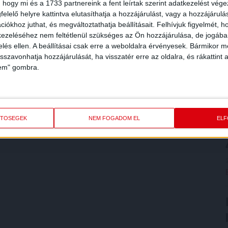
 hogy mi és a 1733 partnereink a fent leírtak szerint adatkezelést vég
elelő helyre kattintva elutasíthatja a hozzájárulást, vagy a hozzájárul
iókhoz juthat, és megváltoztathatja beállításait.
Felhívjuk figyelmét, 
ezeléséhez nem feltétlenül szükséges az Ön hozzájárulása, de jogában 
zelés ellen. A beállításai csak erre a weboldalra érvényesek. Bármikor m
isszavonhatja hozzájárulását, ha visszatér erre az oldalra, és rákattint a
lem" gombra.
ETŐSÉGEK
NEM FOGADOM EL
EL