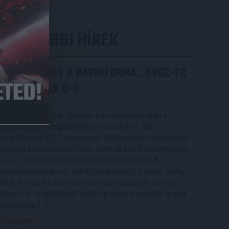
LEGUTÓBBI HÍREK
ÉRVÉNYESÜLT A PAPÍRFORMA
DVSC-FC
:
COPENHAGEN 0-3
2026.08.06.
Az örmény Pjunyik Jereván búcsúztatása után a
bombaerős, válogatottakkal teletűzdelt, dán
rekordbajnok FC Copenhagen (Köbenhavn) együttesét
fogadta a Loki csütörtökön este az UEFA Konferencia
Liga 3. selejtezőkörének első mérkőzésén. A
kezdőcsapatban ott volt többek között Szécsi Márk,
Batik Bence és a DVSC-ben most debütáló Dénes
Vilmos is. A találkozót a hőség dacára mindkét gárda
viszonylag […]
Bővebben →