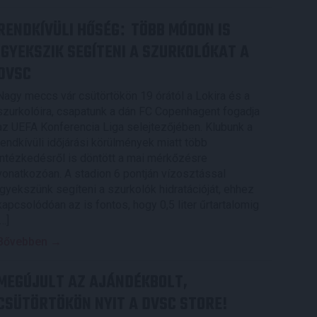
RENDKÍVÜLI HŐSÉG
TÖBB MÓDON IS
:
IGYEKSZIK SEGÍTENI A SZURKOLÓKAT A
DVSC
Nagy meccs vár csütörtökön 19 órától a Lokira és a
szurkolóira, csapatunk a dán FC Copenhagent fogadja
az UEFA Konferencia Liga selejtezőjében. Klubunk a
rendkívüli időjárási körülmények miatt több
intézkedésről is döntött a mai mérkőzésre
vonatkozóan. A stadion 6 pontján vízosztással
igyekszünk segíteni a szurkolók hidratációját, ehhez
kapcsolódóan az is fontos, hogy 0,5 liter űrtartalomig
[…]
Bővebben →
MEGÚJULT AZ AJÁNDÉKBOLT,
CSÜTÖRTÖKÖN NYIT A DVSC STORE!