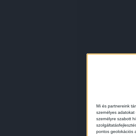
Mi és partnereink tá
személyes adatokat d
személyre szabott h
szolgáltatásfejleszté
pontos geolokációs a