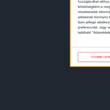
hozzájárulhat ahhoz,
lehetőségként a megf
részletesebb informác
adatainak bizonyos k
ilyen jellegű adatke
preferenciáit, vagy v
található "Adatvéde
TOVÁBBI LEH