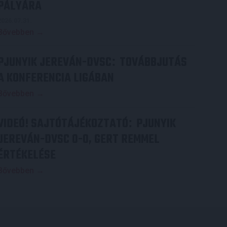
PÁLYÁRA
2026.07.31.
Bővebben →
PJUNYIK JEREVÁN-DVSC
TOVÁBBJUTÁS
:
A KONFERENCIA LIGÁBAN
Bővebben →
VIDEÓ! SAJTÓTÁJÉKOZTATÓ
PJUNYIK
:
JEREVÁN-DVSC 0-0, GERT REMMEL
ÉRTÉKELÉSE
Bővebben →