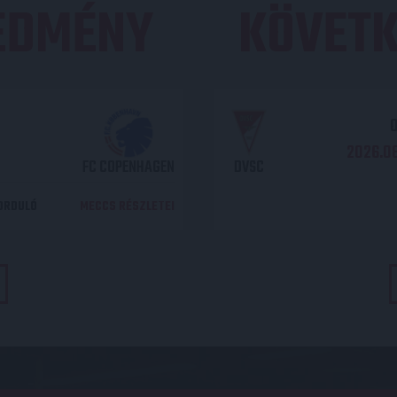
REDMÉNY
KÖVETK
O
2026.08
FC COPENHAGEN
DVSC
DORDULÓ
MECCS RÉSZLETEI