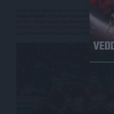
Ismét vannak debreceniek a hét válogatottjaiban. Az 
Megyeri Balázs
74. percben bemutatott hárítását vál
M4-nél a forduló legjobb együttesében helyett kapott 
csakfoci.hu-nál is ott van a hét csapatában
,
Ferencz
Sportnál is bekerült a forduló válogatottjába.