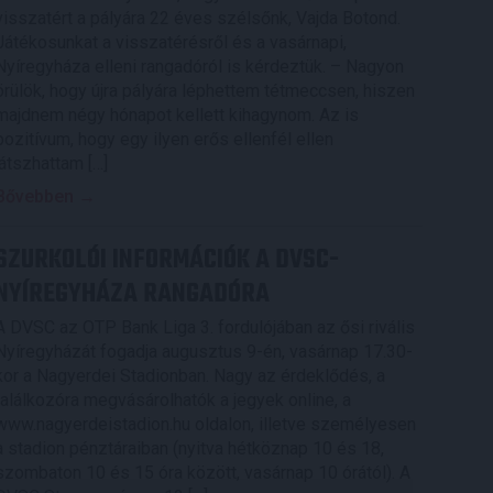
visszatért a pályára 22 éves szélsőnk, Vajda Botond.
Játékosunkat a visszatérésről és a vasárnapi,
Nyíregyháza elleni rangadóról is kérdeztük. – Nagyon
örülök, hogy újra pályára léphettem tétmeccsen, hiszen
majdnem négy hónapot kellett kihagynom. Az is
pozitívum, hogy egy ilyen erős ellenfél ellen
játszhattam […]
Bővebben →
SZURKOLÓI INFORMÁCIÓK A DVSC-
NYÍREGYHÁZA RANGADÓRA
A DVSC az OTP Bank Liga 3. fordulójában az ősi rivális
Nyíregyházát fogadja augusztus 9-én, vasárnap 17.30-
kor a Nagyerdei Stadionban. Nagy az érdeklődés, a
találkozóra megvásárolhatók a jegyek online, a
www.nagyerdeistadion.hu oldalon, illetve személyesen
a stadion pénztáraiban (nyitva hétköznap 10 és 18,
szombaton 10 és 15 óra között, vasárnap 10 órától). A