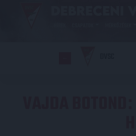
HÍREK
CSAPATOK
MÉRKŐZÉSEK
DVSC
VAJDA BOTOND
H