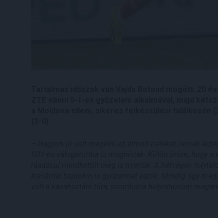
Tartalmas időszak van Vajda Botond mögött. 20 éve
ZTE elleni 5-1-es győzelem alkalmával, majd kétsz
a Moldova elleni, sikeres felkészülési találkozón 
(3-0).
–
Nagyon jó volt megélni az elmúlt heteket, remek érzé
U21-es válogatottba is meghívtak. Külön öröm, hogy a
ráadásul mindkettőt meg is nyertük. A hétvégén folyta
kisvárdai bajnokin is győzelmet várok. Mindig úgy megyü
volt a kazahsztáni túra, szombatra helyrehozom maga