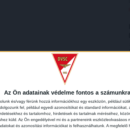
Az Ön adatainak védelme fontos a számunkr
rolunk és/vagy férünk hozzá információkhoz egy eszközön, például süti
olgozunk fel, például egyedi azonosítókat és standard információkat,
irdetésekhez és tartalomhoz, hirdetések és tartalmak méréséhez, kö
shez küld.
Az Ön engedélyével mi és a partnereink eszközleolvasásos m
datokat és azonosítási információkat is felhasználhatunk. A megfelelő h