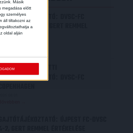
ezzünk. Másik
ás megadása előtt
SAJTÓTÁJÉKOZTATÓ
DVSC-FC
hogy személyes
:
áll tiltakozni az
COPENHAGEN 0-3, GERT REMMEL
egváltoztathatja a
ÉRTÉKELÉSE
z oldal alján
2026.08.07.
Bővebben →
VIDEÓ! MECCS ELŐTTI
FOGADOM
SAJTÓTÁJÉKOZTATÓ
DVSC-FC
:
COPENHAGEN
2026.08.05.
Bővebben →
SAJTÓTÁJÉKOZTATÓ
ÚJPEST FC-DVSC
:
4-2, GERT REMMEL ÉRTÉKELÉSE