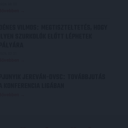
2026.08.03.
Bővebben →
DÉNES VILMOS
MEGTISZTELTETÉS, HOGY
:
ILYEN SZURKOLÓK ELŐTT LÉPHETEK
PÁLYÁRA
2026.07.31.
Bővebben →
PJUNYIK JEREVÁN-DVSC
TOVÁBBJUTÁS
:
A KONFERENCIA LIGÁBAN
Bővebben →