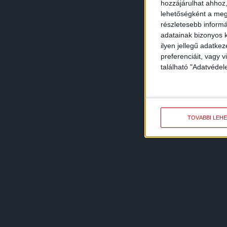
hozzájárulhat ahhoz,
lehetőségként a megf
részletesebb informác
adatainak bizonyos k
ilyen jellegű adatke
preferenciáit, vagy v
található "Adatvéde
TOVÁBBI LEH