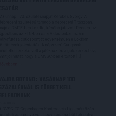
VALAHA VOLT EGYIK LEGJOBB DEBRECENI
CSATÁR
Ma ünnepli 70. születésnapját Kerekes György. A
debreceni születésű támadó a debreceni Titászban,
majd a DMTE-ben kezdte, később játszott Pécsen, az
Újpestben, az FTC-ben és a Videotonban is, ám
pályafutása csúcspontját egyértelműen a Lokiban
töltött évek jelentették. A népszerű Gurigának
hihetetlen érzéke volt a játékhoz és a gólszerzéshez,
amit jól mutat, hogy a DMVSC-ben eltöltött […]
Bővebben →
VAJDA BOTOND
VASÁRNAP 100
:
SZÁZALÉKNÁL IS TÖBBET KELL
BELEADNUNK
2026.08.07.
A DVSC-FC Copenhagen Konferencia Liga mérkőzés
örömteli eseménye volt, hogy sérüléséből felépülve