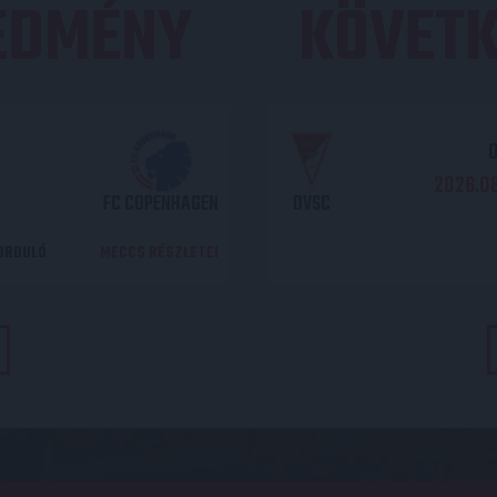
REDMÉNY
KÖVETK
O
2026.08
FC COPENHAGEN
DVSC
DORDULÓ
MECCS RÉSZLETEI