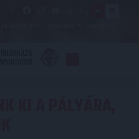
SZOLGÁLTATÁSOK
SZPONZOROK
KAPCSOLAT
YÍREGYHÁZA
FC
SPARTACUS
COPENHAGE
K KI A PÁLYÁRA,
NK