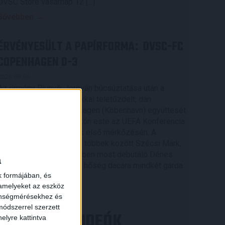
DVSC Store vasárnap 12 […]
Bővebben →
ÉRVÉNYESÜLT A PAPÍRFORMA
DVSC-FC
:
COPENHAGEN 0-3
2026.08.06.
Az örmény Pjunyik Jereván búcsúztatása után a
bombaerős, válogatottakkal teletűzdelt, dán
rekordbajnok FC Copenhagen (Köbenhavn) együttesét
fogadta a Loki csütörtökön este az UEFA Konferencia
×
Liga 3. selejtezőkörének első mérkőzésén. A
kezdőcsapatban ott volt többek között Szécsi Márk,
Batik Bence és a DVSC-ben most debütáló Dénes
a
Vilmos is. A találkozót a hőség dacára mindkét gárda
k formájában, és
viszonylag […]
 amelyeket az eszköz
Bővebben →
zönségmérésekhez és
ódszerrel szerzett
LEGÚJABB VIDEÓK
elyre kattintva