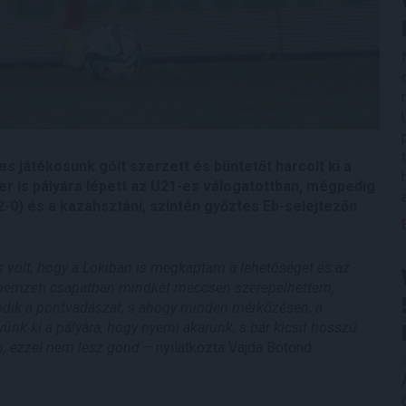
s játékosunk gólt szerzett és büntetőt harcolt ki a
er is pályára lépett az U21-es válogatottban, mégpedig
(2-0) és a kazahsztáni, szintén győztes Eb-selejtezőn
s volt, hogy a Lokiban is megkaptam a lehetőséget és az
 nemzeti csapatban mindkét meccsen szerepelhettem,
tódik a pontvadászat, s ahogy minden mérkőzésen, a
nk ki a pályára, hogy nyerni akarunk, s bár kicsit hosszú
m, ezzel nem lesz gond
– nyilatkozta Vajda Botond.