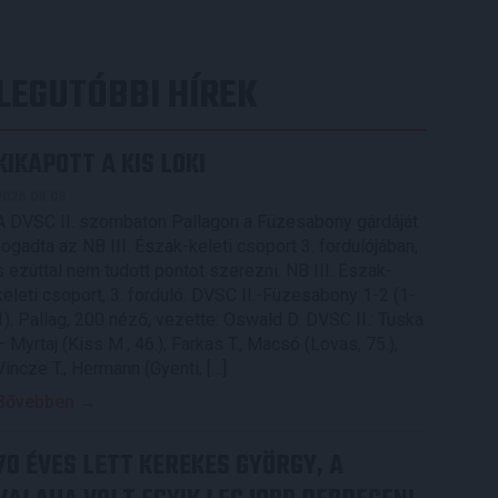
LEGUTÓBBI HÍREK
KIKAPOTT A KIS LOKI
2026.08.08.
A DVSC II. szombaton Pallagon a Füzesabony gárdáját
fogadta az NB III. Észak-keleti csoport 3. fordulójában,
s ezúttal nem tudott pontot szerezni. NB III. Észak-
keleti csoport, 3. forduló. DVSC II.-Füzesabony 1-2 (1-
1). Pallag, 200 néző, vezette: Oswald D. DVSC II.: Tuska
– Myrtaj (Kiss M., 46.), Farkas T., Macsó (Lovas, 75.),
Vincze T., Hermann (Gyenti, […]
Bővebben →
70 ÉVES LETT KEREKES GYÖRGY, A