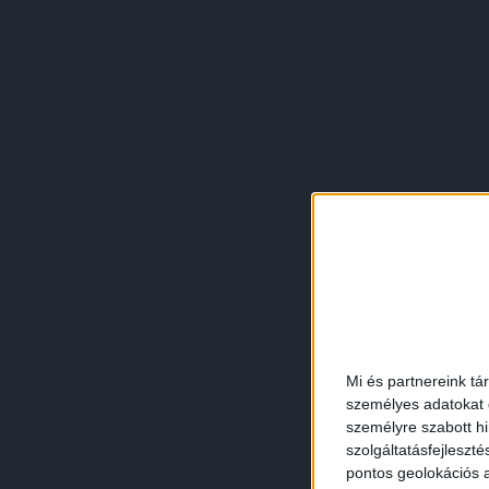
Mi és partnereink tá
személyes adatokat d
személyre szabott h
szolgáltatásfejleszté
pontos geolokációs a