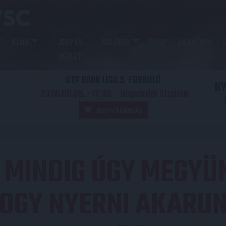
KLUB
JEGY ÉS
GALÉRIA
SHOP
AKADÉMIA
BÉRLET
OTP BANK LIGA 3. FORDULÓ
N
2026.08.09. - 17
30
Nagyerdei Stadion
:
JEGYVÁSÁRLÁS
MINDIG ÚGY MEGYÜN
:
OGY NYERNI AKARU