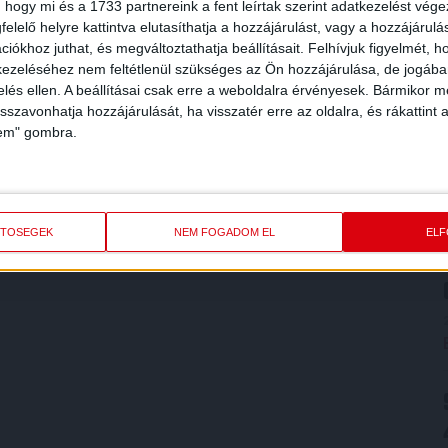
 hogy mi és a 1733 partnereink a fent leírtak szerint adatkezelést vég
elelő helyre kattintva elutasíthatja a hozzájárulást, vagy a hozzájárul
iókhoz juthat, és megváltoztathatja beállításait.
Felhívjuk figyelmét, 
ezeléséhez nem feltétlenül szükséges az Ön hozzájárulása, de jogában 
zelés ellen. A beállításai csak erre a weboldalra érvényesek. Bármikor m
isszavonhatja hozzájárulását, ha visszatér erre az oldalra, és rákattint a
lem" gombra.
ETŐSÉGEK
NEM FOGADOM EL
EL