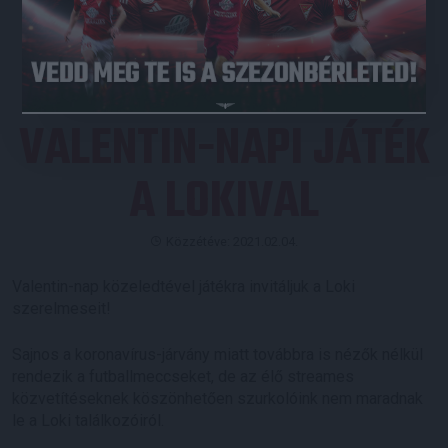
JEGYVÁSÁRLÁS
VALENTIN-NAPI JÁTÉK
A LOKIVAL
Közzétéve: 2021.02.04.
Valentin-nap közeledtével játékra invitáljuk a Loki
szerelmeseit!
Sajnos a koronavírus-járvány miatt továbbra is nézők nélkül
rendezik a futballmeccseket, de az élő streames
közvetítéseknek köszönhetően szurkolóink nem maradnak
le a Loki találkozóiról.