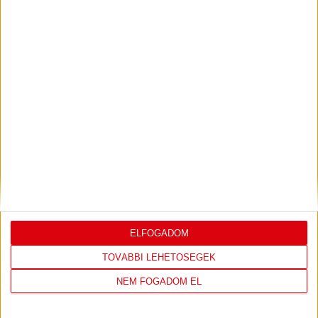
PJUNYIK JEREVÁN-DVSC
TOVÁBBJUTÁS A
:
KONFERENCIA LIGÁBAN
Bővebben →
LEGUTÓBBI EREDMÉNY
ELFOGADOM
TOVÁBBI LEHETŐSÉGEK
DVSC
FC
NEM FOGADOM EL
COPENHAGEN