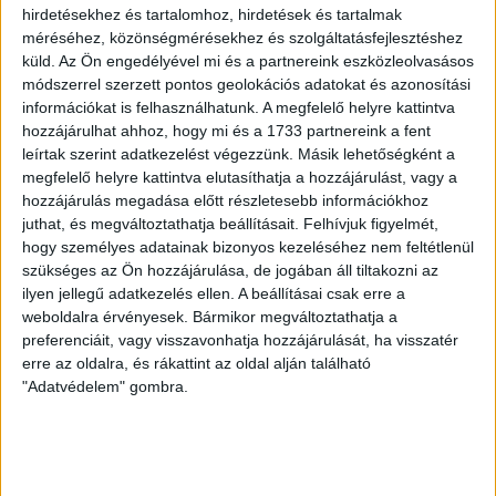
LEGUTÓBBI HÍREK
hirdetésekhez és tartalomhoz, hirdetések és tartalmak
méréséhez, közönségmérésekhez és szolgáltatásfejlesztéshez
küld.
Az Ön engedélyével mi és a partnereink eszközleolvasásos
módszerrel szerzett pontos geolokációs adatokat és azonosítási
KIKAPOTT A KIS LOKI
információkat is felhasználhatunk. A megfelelő helyre kattintva
2026.08.08.
hozzájárulhat ahhoz, hogy mi és a 1733 partnereink a fent
A DVSC II. szombaton Pallagon a Füzesabony gárdáját
leírtak szerint adatkezelést végezzünk. Másik lehetőségként a
fogadta az NB III. Észak-keleti csoport 3. fordulójában, s
megfelelő helyre kattintva elutasíthatja a hozzájárulást, vagy a
hozzájárulás megadása előtt részletesebb információkhoz
ezúttal nem tudott pontot szerezni. NB III. Észak-keleti
juthat, és megváltoztathatja beállításait.
Felhívjuk figyelmét,
csoport, 3. forduló. DVSC II.-Füzesabony 1-2 (1-1). Pallag,
hogy személyes adatainak bizonyos kezeléséhez nem feltétlenül
200 néző, vezette: Oswald D. DVSC II.: Tuska – Myrtaj (Kiss
szükséges az Ön hozzájárulása, de jogában áll tiltakozni az
M., 46.), Farkas T., Macsó (Lovas, 75.), Vincze T., Hermann
ilyen jellegű adatkezelés ellen. A beállításai csak erre a
(Gyenti, […]
weboldalra érvényesek. Bármikor megváltoztathatja a
Bővebben →
preferenciáit, vagy visszavonhatja hozzájárulását, ha visszatér
erre az oldalra, és rákattint az oldal alján található
70 ÉVES LETT KEREKES GYÖRGY, A VALAHA
"Adatvédelem" gombra.
VOLT EGYIK LEGJOBB DEBRECENI CSATÁR
Ma ünnepli 70. születésnapját Kerekes György. A debreceni
születésű támadó a debreceni Titászban, majd a DMTE-ben