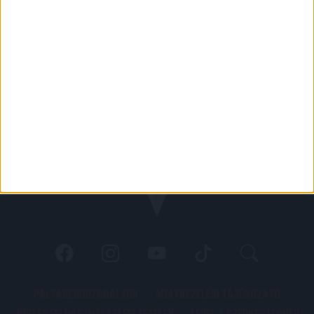
PÁLYARENDSZABÁLYOK
ADATKEZELÉSI TÁJÉKOZATÓ