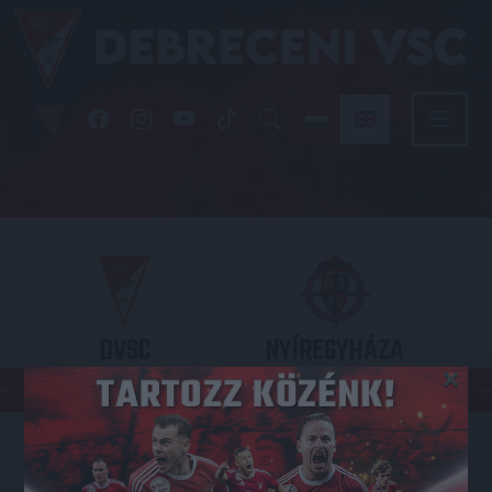
DVSC
NYÍREGYHÁZA
×
SPARTACUS
OTP BANK LIGA 3. FORDULÓ
2026.08.09. - 17
30
Nagyerdei Stadion
: