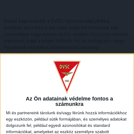
Ehhez kapcsolódik a DVSC Valentin-napi játéka,
melyben arra kéri a párokat, hogy készítsenek egy
romantikus vagy vicces fotót, melyen közösen néznek
meccset, majd a képet töltsék fel az Instagram- vagy
Facebook-oldalukra #lokivalentin hashtag
használatával.
A fényképet beküldő pároknak ezt követően nincs más
dolguk, mindössze várni a február 15-i, Gyirmót-meccs utáni
sorsolást. A szerencsés nyertest a DVSC labdarúgói
választják majd ki.
Az Ön adatainak védelme fontos a
Játékra fel!
számunkra
Mi és partnereink tárolunk és/vagy férünk hozzá információkhoz
egy eszközön, például sütik formájában, és személyes adatokat
dolgozunk fel, például egyedi azonosítókat és standard
információkat, amelyeket az eszköz személyre szabott