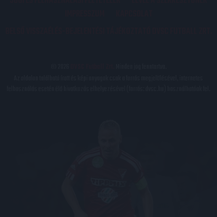
JOGI ÉS FELHASZNÁLÁSI FELTÉTELEK
LEVÉL A SZERKESZTŐNEK
IMPRESSZUM
KAPCSOLAT
BELSŐ VISSZAÉLÉS-BEJELENTÉSI TÁJÉKOZTATÓ DVSC FUTBALL ZRT.
© 2026
DVSC Futball Zrt.
Minden jog fenntartva.
Az oldalon található írott és képi anyagok csak a forrás megjelölésével, internetes
felhasználás esetén élő hivatkozás elhelyezésével (forrás: dvsc.hu) használhatóak fel.