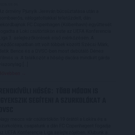
2026.08.06.
Az örmény Pjunyik Jereván búcsúztatása után a
bombaerős, válogatottakkal teletűzdelt, dán
rekordbajnok FC Copenhagen (Köbenhavn) együttesét
fogadta a Loki csütörtökön este az UEFA Konferencia
Liga 3. selejtezőkörének első mérkőzésén. A
kezdőcsapatban ott volt többek között Szécsi Márk,
Batik Bence és a DVSC-ben most debütáló Dénes
Vilmos is. A találkozót a hőség dacára mindkét gárda
viszonylag […]
Bővebben →
RENDKÍVÜLI HŐSÉG
TÖBB MÓDON IS
:
IGYEKSZIK SEGÍTENI A SZURKOLÓKAT A
DVSC
Nagy meccs vár csütörtökön 19 órától a Lokira és a
szurkolóira, csapatunk a dán FC Copenhagent fogadja
az UEFA Konferencia Liga selejtezőjében. Klubunk a