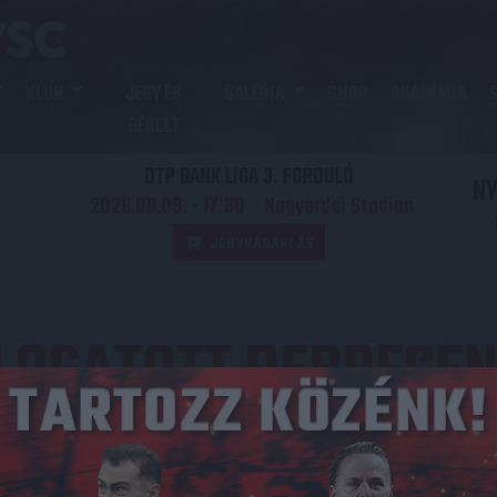
KLUB
JEGY ÉS
GALÉRIA
SHOP
AKADÉMIA
BÉRLET
OTP BANK LIGA 3. FORDULÓ
N
2026.08.09. - 17
30
Nagyerdei Stadion
:
JEGYVÁSÁRLÁS
LOGATOTT DEBRECEN
Közzétéve: 2021.03.16.
yos magyar labdarúgó-válogatott következő programját 2021.
n csütörtökön Debrecenben zárt kapus nemzetközi