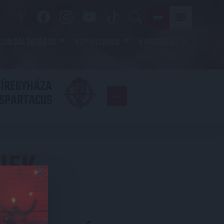
SZOLGÁLTATÁSOK
SZPONZOROK
KAPCSOLAT
YÍREGYHÁZA
FC
SPARTACUS
COPENHAGE
IEK
×