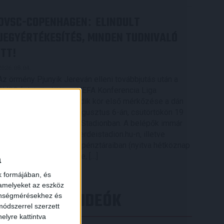
DVSC-COPENHAGEN
ELINDULT
:
JEGYÉRTÉKESÍTÉS, MINDEN TUDNIVALÓ
ITT!
2026.08.04.
Az örmény Pjunyik Jereván elleni továbbjutás után a
DVSC folytatja útját az UEFA Konferencia Liga
selejtezőjében, a harmadik kör első mérkőzése a dán
FC Copenhagen ellen augusztus 6-án, csütörtökön 19
órától lesz a Nagyerdei Stadionban. A belépők immár
elérhetők online, a nagyerdeistadion.hu-n, illetve
személyesen a stadion pénztáraiban (nyitva hétköznap
10 és 18 óra között). Íme, […]
a
Bővebben →
k formájában, és
 amelyeket az eszköz
LEGÚJABB VIDEÓK
zönségmérésekhez és
ódszerrel szerzett
elyre kattintva