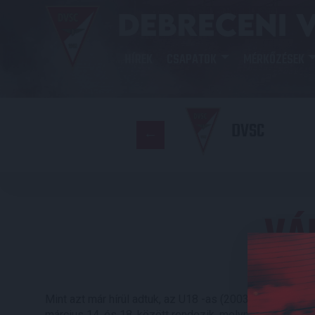
HÍREK
CSAPATOK
MÉRKŐZÉSEK
DVSC
VÁ
Mint azt már hírül adtuk, az U18 -as (2003) korosztál
március 14. és 18. között rendezik, melynek keretébe