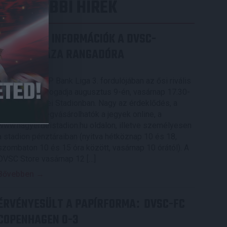
LEGUTÓBBI HÍREK
SZURKOLÓI INFORMÁCIÓK A DVSC-
NYÍREGYHÁZA RANGADÓRA
2026.08.07.
A DVSC az OTP Bank Liga 3. fordulójában az ősi rivális
Nyíregyházát fogadja augusztus 9-én, vasárnap 17.30-
kor a Nagyerdei Stadionban. Nagy az érdeklődés, a
találkozóra megvásárolhatók a jegyek online, a
www.nagyerdeistadion.hu oldalon, illetve személyesen
a stadion pénztáraiban (nyitva hétköznap 10 és 18,
szombaton 10 és 15 óra között, vasárnap 10 órától). A
DVSC Store vasárnap 12 […]
Bővebben →
ÉRVÉNYESÜLT A PAPÍRFORMA
DVSC-FC
:
COPENHAGEN 0-3