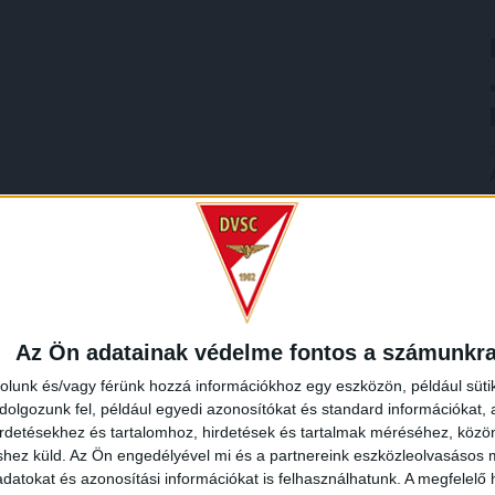
Az Ön adatainak védelme fontos a számunkr
rolunk és/vagy férünk hozzá információkhoz egy eszközön, például süti
olgozunk fel, például egyedi azonosítókat és standard információkat,
irdetésekhez és tartalomhoz, hirdetések és tartalmak méréséhez, kö
shez küld.
Az Ön engedélyével mi és a partnereink eszközleolvasásos m
datokat és azonosítási információkat is felhasználhatunk. A megfelelő h