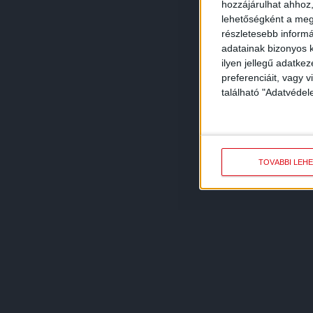
hozzájárulhat ahhoz,
lehetőségként a megf
részletesebb informác
adatainak bizonyos k
ilyen jellegű adatke
preferenciáit, vagy v
található "Adatvéde
TOVÁBBI LEH