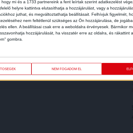
 hogy mi és a 1733 partnereink a fent leírtak szerint adatkezelést vég
elelő helyre kattintva elutasíthatja a hozzájárulást, vagy a hozzájárul
iókhoz juthat, és megváltoztathatja beállításait.
Felhívjuk figyelmét, 
ezeléséhez nem feltétlenül szükséges az Ön hozzájárulása, de jogában 
zelés ellen. A beállításai csak erre a weboldalra érvényesek. Bármikor m
isszavonhatja hozzájárulását, ha visszatér erre az oldalra, és rákattint a
lem" gombra.
ETŐSÉGEK
NEM FOGADOM EL
EL