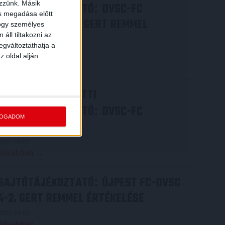
ezzünk. Másik
SAJTÓTÁJÉKOZTATÓ
DVSC-FC
:
ás megadása előtt
COPENHAGEN 0-3, GERT REMMEL
hogy személyes
áll tiltakozni az
ÉRTÉKELÉSE
egváltoztathatja a
2026.08.07.
z oldal alján
Bővebben →
VIDEÓ! MECCS ELŐTTI
SAJTÓTÁJÉKOZTATÓ
DVSC-FC
:
FOGADOM
COPENHAGEN
2026.08.05.
Bővebben →
SAJTÓTÁJÉKOZTATÓ
ÚJPEST FC-DVSC
:
4-2, GERT REMMEL ÉRTÉKELÉSE
2026.08.03.
Bővebben →