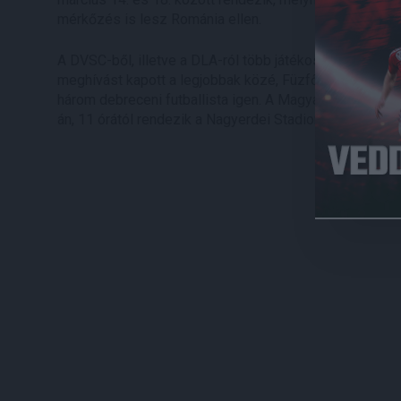
mérkőzés is lesz Románia ellen.
A DVSC-ből, illetve a DLA-ról több játékos,
Bényei Ágo
meghívást kapott a legjobbak közé, Füzfői Márk sajnos
három debreceni futballista igen. A Magyarország-Rom
án, 11 órától rendezik a Nagyerdei Stadionban, termés