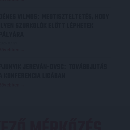
DÉNES VILMOS
MEGTISZTELTETÉS, HOGY
:
ILYEN SZURKOLÓK ELŐTT LÉPHETEK
PÁLYÁRA
2026.07.31.
Bővebben →
PJUNYIK JEREVÁN-DVSC
TOVÁBBJUTÁS
:
A KONFERENCIA LIGÁBAN
Bővebben →
EZŐ MÉRKŐZÉS