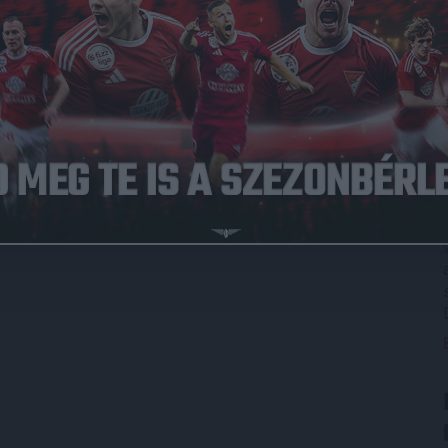
ston, Füzfői Márk, Lipcsei Péter és Talpalló Norbert
is
 sérülés miatt nem csatlakozhatott a kerethez, de a másik
ánia felkészülési mérkőzést a tervek szerint március 18-
zetesen zárt kapuk mögött.