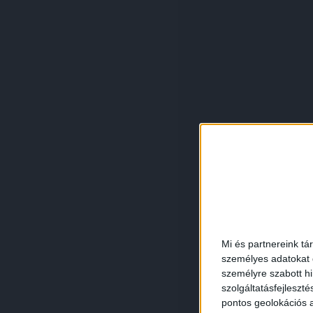
Mi és partnereink tá
személyes adatokat d
személyre szabott h
szolgáltatásfejleszté
pontos geolokációs a