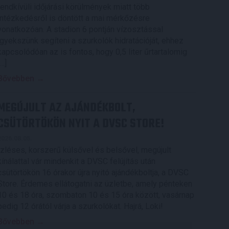
rendkívüli időjárási körülmények miatt több
intézkedésről is döntött a mai mérkőzésre
vonatkozóan. A stadion 6 pontján vízosztással
igyekszünk segíteni a szurkolók hidratációját, ehhez
kapcsolódóan az is fontos, hogy 0,5 liter űrtartalomig
[…]
Bővebben →
MEGÚJULT AZ AJÁNDÉKBOLT,
CSÜTÖRTÖKÖN NYIT A DVSC STORE!
2026.08.05.
Ízléses, korszerű külsővel és belsővel, megújult
kínálattal vár mindenkit a DVSC felújítás után
csütörtökön 16 órakor újra nyitó ajándékboltja, a DVSC
Store. Érdemes ellátogatni az üzletbe, amely pénteken
10 és 18 óra, szombaton 10 és 15 óra között, vasárnap
pedig 12 órától várja a szurkolókat. Hajrá, Loki!
Bővebben →