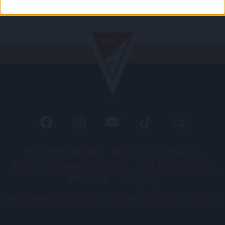
PÁLYARENDSZABÁLYOK
ADATKEZELÉSI TÁJÉKOZATÓ
JOGI ÉS FELHASZNÁLÁSI FELTÉTELEK
LEVÉL A SZERKESZTŐNEK
IMPRESSZUM
KAPCSOLAT
BELSŐ VISSZAÉLÉS-BEJELENTÉSI TÁJÉKOZTATÓ DVSC FUTBALL ZRT.