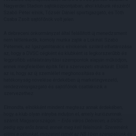
Nagyerdei Stadion sajtóközpontjában, ahol klubunk részéről
Szabó Péter elnök, Tőzsér Dániel sportigazgató, és Tóth
Csaba Zsolt sajtófőnök volt jelen.
A debreceni önkormányzat által felállított új menedzsment
nem tétlenkedik, komoly munka zajlik a Lokinál. Szabó
Péternek, az Igazgatótanács elnökének szilárd elhatározása
az, hogy a DVSC cégként és klubként is legkorszerűbb és
legprofibb vállalatirányítási szempontok alapján működjön,
ennek megfelelően építik fel a szervezeti struktúrát. Eldőlt
az is, hogy az új szemlélet meghonosítása és a
hatékonyság növelése érdekében új marketingvezető,
rendezvényigazgató és sajtófőnök csatlakozik a
szervezethez.
Elmondta, elnökként mindent megtesz annak érdekében,
hogy a klub olyan irányba induljon el, amely kuriózumnak
számít Magyarországon. –
Erős város Debrecen, a DVSC
pedig egy erős brand, ennek meg kell felelnünk. Szeretnénk
elérni a célunkat, miszerint ismét az NB I-ben szerepeljünk és