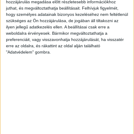
hozzájárulás megadása előtt részletesebb információkhoz
Tőzsér Dániel számára is fájó volt az első osztályból való
juthat, és megváltoztathatja beállításait.
Felhívjuk figyelmét,
kiesés, ami természetesen a játékosokban is mély nyomot
hogy személyes adatainak bizonyos kezeléséhez nem feltétlenül
hagyott. Mostantól viszont csak és kizárólag az lebeg a
szükséges az Ön hozzájárulása, de jogában áll tiltakozni az
szemük előtt, hogy a Loki minél előbb visszajusson az NB I-
ilyen jellegű adatkezelés ellen. A beállításai csak erre a
be. Nehéz szituációban van a csapat, de a sportigazgató
weboldalra érvényesek. Bármikor megváltoztathatja a
elmondta, látják a fényt az alagút végén.
preferenciáit, vagy visszavonhatja hozzájárulását, ha visszatér
erre az oldalra, és rákattint az oldal alján található
"Adatvédelem" gombra.
Friss döntés, hogy az NB II-ben a játékosoknak nem lesz
szolgálati szponzorautójuk. Az is körvonalazódni látszik,
hogy a klub költséghatékony működésének érdekében
elkerülhetetlen a jelenlegi szerződések felülvizsgálata.
Miután az augusztus 2-i bajnoki rajt már nagyon közel van, a
keret kialakításán is gőzerővel dolgoznak a klubnál Tőzsér
Dániel, az új sportigazgató hathatós közreműködésével.
A friss igazolásokat tekintve már tény, hogy érkezik a
válogatottban is megfordult védő, Poór Patrik. A 26 éves