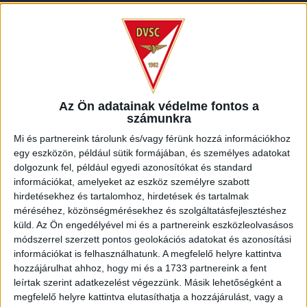
odakerüljünk a futballtérképen, ahol az elmúlt évtizedben
voltunk –
fogalmazott Szabó Péter, aki kiemelte, hogy a
sportigazgatói feladat is kiemelten fontos a klubnál, mint
ismert, ezt a szerepet Tőzsér Dániel tölti be.
Az Ön adatainak védelme fontos a
számunkra
Egykori csapatkapitányunk szólalt fel, aki elmondta, az ő
pozíciója abszolút új a DVSC történetében, hisz
Mi és partnereink tárolunk és/vagy férünk hozzá információkhoz
sportigazgatója nem volt még a klubnak. –
Azt gondolom, ez
egy eszközön, például sütik formájában, és személyes adatokat
elengedhetetlen része a mai modern futballnak. Egy jól
dolgozunk fel, például egyedi azonosítókat és standard
információkat, amelyeket az eszköz személyre szabott
működő együttesnél ez olyan pozíció, melyet be kell tölteni –
hirdetésekhez és tartalomhoz, hirdetések és tartalmak
mondta Tőzsér Dániel. –
Nagy megtiszteltetés, hogy rám
méréséhez, közönségmérésekhez és szolgáltatásfejlesztéshez
esett a választás, a külföldi pályafutásom során szerzett
küld.
Az Ön engedélyével mi és a partnereink eszközleolvasásos
tapasztalataimat igyekszem Debrecenben kamatoztatni a
módszerrel szerzett pontos geolokációs adatokat és azonosítási
DVSC minél fényesebb jövője érdekében. Szeretnénk
információkat is felhasználhatunk. A megfelelő helyre kattintva
fejleszteni a Debreceni Labdarúgó Akadémiát is, ahol
hozzájárulhat ahhoz, hogy mi és a 1733 partnereink a fent
egyébként remek munka folyik, és nagyszerű tehetségek
leírtak szerint adatkezelést végezzünk. Másik lehetőségként a
érkeznek az első csapathoz.
megfelelő helyre kattintva elutasíthatja a hozzájárulást, vagy a