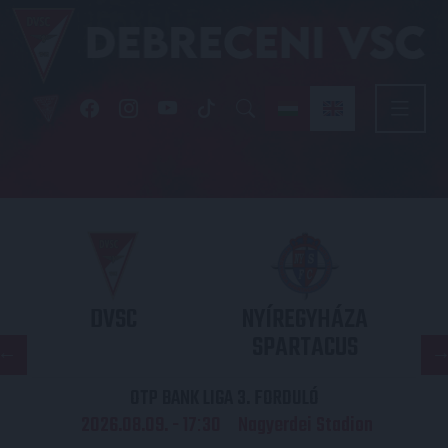
DVSC
NYÍREGYHÁZA
SPARTACUS
OTP BANK LIGA 3. FORDULÓ
2026.08.09. - 17
30
Nagyerdei Stadion
: