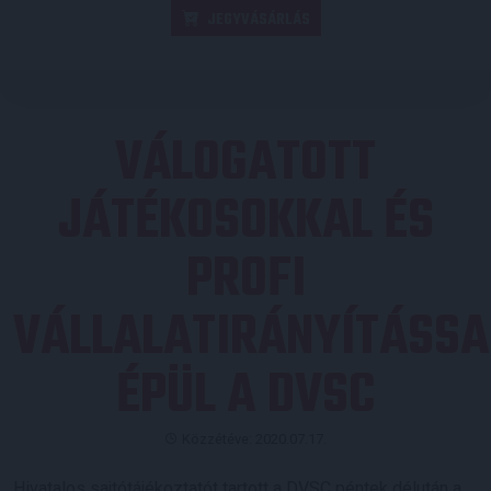
JEGYVÁSÁRLÁS
VÁLOGATOTT
JÁTÉKOSOKKAL ÉS
PROFI
VÁLLALATIRÁNYÍTÁSSA
ÉPÜL A DVSC
Közzétéve: 2020.07.17.
Hivatalos sajtótájékoztatót tartott a DVSC péntek délután a