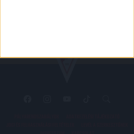
PÁLYARENDSZABÁLYOK
ADATKEZELÉSI TÁJÉKOZATÓ
JOGI ÉS FELHASZNÁLÁSI FELTÉTELEK
LEVÉL A SZERKESZTŐNEK
IMPRESSZUM
KAPCSOLAT