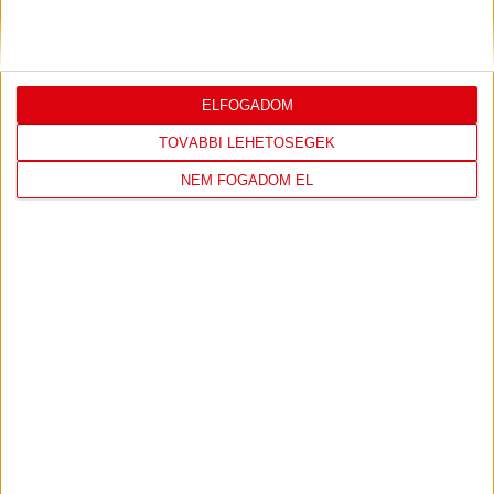
KONFERENCIA LIGÁBAN
Bővebben →
ELFOGADOM
TOVÁBBI LEHETŐSÉGEK
LEGUTÓBBI EREDMÉNY
NEM FOGADOM EL
DVSC
FC
COPENHAGEN