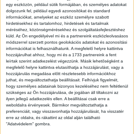
egy eszközön, például sütik formájában, és személyes adatokat
lesznek, de a kínálat új termékekkel is kiegészül.
dolgozunk fel, például egyedi azonosítókat és standard
információkat, amelyeket az eszköz személyre szabott
Az 11Teamsports Hungary Kft. Magyarországon a
hirdetésekhez és tartalomhoz, hirdetések és tartalmak
legnagyobb csapatsportok (labdarúgás, kézilabda,
méréséhez, közönségmérésekhez és szolgáltatásfejlesztéshez
kosárlabda, röplabda) kiszolgálásával foglalkozó cégeként
küld.
Az Ön engedélyével mi és a partnereink eszközleolvasásos
sportruházat, cipő és egyéb felszerelések mellett
módszerrel szerzett pontos geolokációs adatokat és azonosítási
edzéseszközök, fitness gépek és kondiparkok területén is
információkat is felhasználhatunk. A megfelelő helyre kattintva
képviselteti magát. Az 11Teamsports Hungary Kft. a magyar
hozzájárulhat ahhoz, hogy mi és a 1733 partnereink a fent
olimpiai csapat stratégia partnere a 2024-től 2028-ig tartó
leírtak szerint adatkezelést végezzünk. Másik lehetőségként a
időszakban, így a választékban az olimpiai csapat adidas
megfelelő helyre kattintva elutasíthatja a hozzájárulást, vagy a
termékei mellett más adidas termékek is elérhetőek a
hozzájárulás megadása előtt részletesebb információkhoz
szurkolók számára.
juthat, és megváltoztathatja beállításait.
Felhívjuk figyelmét,
hogy személyes adatainak bizonyos kezeléséhez nem feltétlenül
A most kötött együttműködés lehetőséget teremt a a DVSC
szükséges az Ön hozzájárulása, de jogában áll tiltakozni az
és az 11Teamsports számára, hogy még szorosabb
ilyen jellegű adatkezelés ellen. A beállításai csak erre a
kapcsolatot építsen ki Debrecen méltán híres
weboldalra érvényesek. Bármikor megváltoztathatja a
preferenciáit, vagy visszavonhatja hozzájárulását, ha visszatér
sportközösségével.
erre az oldalra, és rákattint az oldal alján található
"Adatvédelem" gombra.
LEGUTÓBBI HÍREK