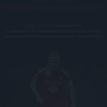
BELSŐ VISSZAÉLÉS-BEJELENTÉSI TÁJÉKOZTATÓ DVSC FUTBALL ZRT.
© 2026
DVSC Futball Zrt.
Minden jog fenntartva.
Az oldalon található írott és képi anyagok csak a forrás megjelölésével, internetes
felhasználás esetén élő hivatkozás elhelyezésével (forrás: dvsc.hu) használhatóak fel.