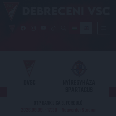
DVSC
NYÍREGYHÁZA
SPARTACUS
OTP BANK LIGA 3. FORDULÓ
2026.08.09. - 17
30
Nagyerdei Stadion
: