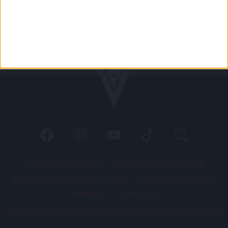
PÁLYARENDSZABÁLYOK
ADATKEZELÉSI TÁJÉKOZATÓ
JOGI ÉS FELHASZNÁLÁSI FELTÉTELEK
LEVÉL A SZERKESZTŐNEK
IMPRESSZUM
KAPCSOLAT
BELSŐ VISSZAÉLÉS-BEJELENTÉSI TÁJÉKOZTATÓ DVSC FUTBALL ZRT.