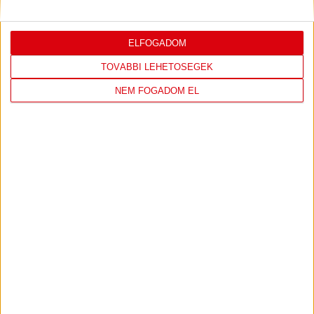
ELFOGADOM
LEGUTÓBBI EREDMÉNY
TOVÁBBI LEHETŐSÉGEK
NEM FOGADOM EL
DVSC
FC
COPENHAGEN
0
-
3
2026-08-
KONFERENCIA LIGA 3.
MECCS