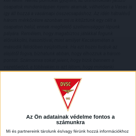
kell lenni. Nehéz pontokat gyűjteni, az otthonukban játszó
csapatok mindenképpen nyerni akarnak, vélhetően a Vasas is
így áll hozzá a vasárnapi összecsapáshoz. Az idén hátralévő
három mérkőzésre azonban mi is kitűztünk egy célt a
csapaton belül, ennek megfelelő szellemiséggel lépünk
pályára. Remélem, hogy magabiztos játékkal fogunk
előrukkolni, hasonlóval, mint amilyet Kecskeméten a
második félidőben nyújtottunk. Ha ezt hozni tudjuk az
elejétől fogva, bízhatunk abban, hogy elhozzuk a három
pontot. Számomra sokat jelent, hogy bízik bennem a
vezetőedző, a többieken is azt látom, hogy mindenki
motivált, mindenki meg akarja mutatni magát. Bár jómagam
nem a legfiatalabb generációhoz tartozom, én is mindig
bizonyítani szeretném, hogy tudok segíteni a csapatnak.
Örülök, hogy nekem mostanában kijött a lépés, de ez semmit
sem ér, ha a gárda nem sikeres. Az elsődleges szempont,
hogy pontokat gyűjtsünk, és lépjünk előre a tabellán
–
nyilatkozta Varga József.
Az Ön adatainak védelme fontos a
számunkra
Mi és partnereink tárolunk és/vagy férünk hozzá információkhoz