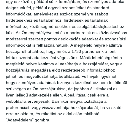
egy eszközön, például sütik formájában, és személyes adatokat
dolgozunk fel, például egyedi azonosítókat és standard
információkat, amelyeket az eszköz személyre szabott
hirdetésekhez és tartalomhoz, hirdetések és tartalmak
méréséhez, közönségmérésekhez és szolgáltatásfejlesztéshez
küld.
Az Ön engedélyével mi és a partnereink eszközleolvasásos
módszerrel szerzett pontos geolokációs adatokat és azonosítási
információkat is felhasználhatunk. A megfelelő helyre kattintva
hozzájárulhat ahhoz, hogy mi és a 1733 partnereink a fent
leírtak szerint adatkezelést végezzünk. Másik lehetőségként a
megfelelő helyre kattintva elutasíthatja a hozzájárulást, vagy a
hozzájárulás megadása előtt részletesebb információkhoz
juthat, és megváltoztathatja beállításait.
Felhívjuk figyelmét,
hogy személyes adatainak bizonyos kezeléséhez nem feltétlenül
szükséges az Ön hozzájárulása, de jogában áll tiltakozni az
LEGUTÓBBI HÍREK
ilyen jellegű adatkezelés ellen. A beállításai csak erre a
weboldalra érvényesek. Bármikor megváltoztathatja a
preferenciáit, vagy visszavonhatja hozzájárulását, ha visszatér
70 ÉVES LETT KEREKES GYÖRGY, A VALAHA
erre az oldalra, és rákattint az oldal alján található
"Adatvédelem" gombra.
VOLT EGYIK LEGJOBB DEBRECENI CSATÁR
2026.08.08.