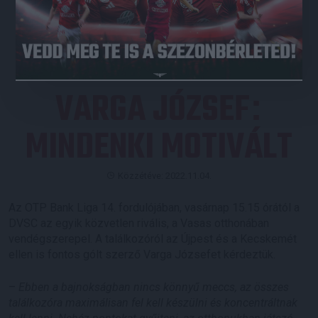
JEGYVÁSÁRLÁS
VARGA JÓZSEF
:
MINDENKI MOTIVÁLT
Közzétéve: 2022.11.04.
Az OTP Bank Liga 14. fordulójában, vasárnap 15.15 órától a
DVSC az egyik közvetlen rivális, a Vasas otthonában
vendégszerepel. A találkozóról az Újpest és a Kecskemét
ellen is fontos gólt szerző Varga Józsefet kérdeztük.
–
Ebben a bajnokságban nincs könnyű meccs, az összes
találkozóra maximálisan fel kell készülni és koncentráltnak