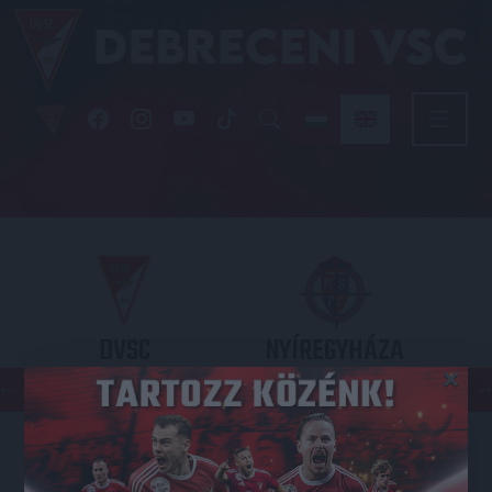
DVSC
NYÍREGYHÁZA
×
SPARTACUS
OTP BANK LIGA 3. FORDULÓ
2026.08.09. - 17
30
Nagyerdei Stadion
: