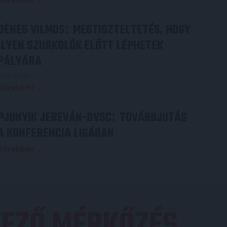
DÉNES VILMOS
MEGTISZTELTETÉS, HOGY
:
ILYEN SZURKOLÓK ELŐTT LÉPHETEK
PÁLYÁRA
2026.07.31.
Bővebben →
PJUNYIK JEREVÁN-DVSC
TOVÁBBJUTÁS
:
A KONFERENCIA LIGÁBAN
Bővebben →
EZŐ MÉRKŐZÉS