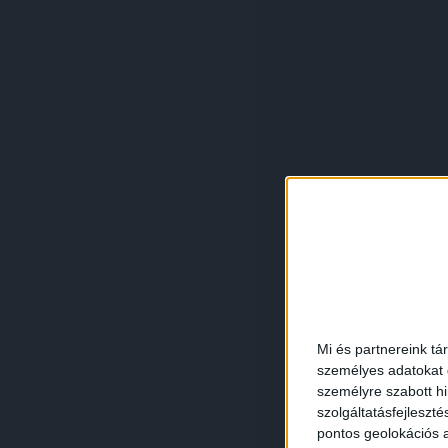
Mi és partnereink tá
személyes adatokat d
személyre szabott h
szolgáltatásfejleszté
pontos geolokációs a