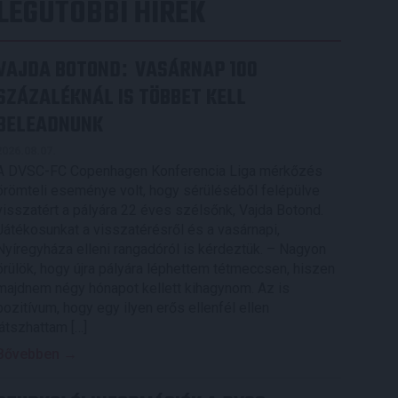
LEGUTÓBBI HÍREK
VAJDA BOTOND
VASÁRNAP 100
:
SZÁZALÉKNÁL IS TÖBBET KELL
BELEADNUNK
2026.08.07.
A DVSC-FC Copenhagen Konferencia Liga mérkőzés
örömteli eseménye volt, hogy sérüléséből felépülve
visszatért a pályára 22 éves szélsőnk, Vajda Botond.
Játékosunkat a visszatérésről és a vasárnapi,
Nyíregyháza elleni rangadóról is kérdeztük. – Nagyon
örülök, hogy újra pályára léphettem tétmeccsen, hiszen
majdnem négy hónapot kellett kihagynom. Az is
pozitívum, hogy egy ilyen erős ellenfél ellen
játszhattam […]
Bővebben →