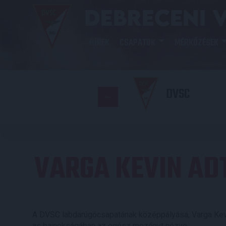
HÍREK
CSAPATOK
MÉRKŐZÉSEK
DVSC
VARGA KEVIN ADT
A DVSC labdarúgócsapatának középpályása, Varga Kev
as bajnokságában az egész mezőnyt nézve.