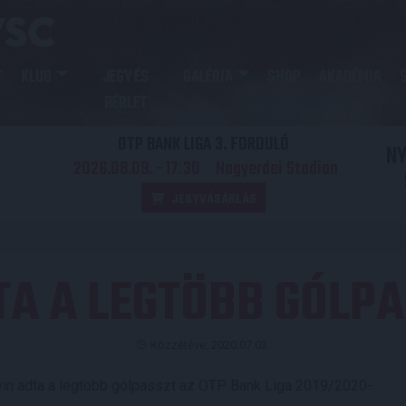
KLUB
JEGY ÉS
GALÉRIA
SHOP
AKADÉMIA
BÉRLET
OTP BANK LIGA 3. FORDULÓ
N
2026.08.09. - 17
30
Nagyerdei Stadion
:
JEGYVÁSÁRLÁS
A A LEGTÖBB GÓLPA
Közzétéve: 2020.07.03.
in adta a legtöbb gólpasszt az OTP Bank Liga 2019/2020-