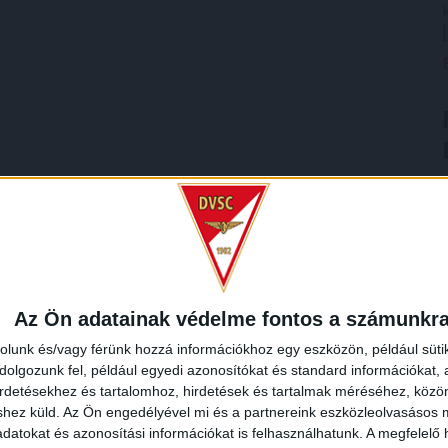
Az Ön adatainak védelme fontos a számunkr
rolunk és/vagy férünk hozzá információkhoz egy eszközön, például süti
olgozunk fel, például egyedi azonosítókat és standard információkat,
irdetésekhez és tartalomhoz, hirdetések és tartalmak méréséhez, kö
shez küld.
Az Ön engedélyével mi és a partnereink eszközleolvasásos m
datokat és azonosítási információkat is felhasználhatunk. A megfelelő h