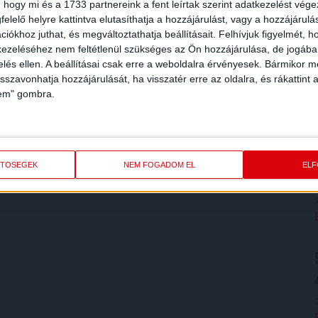
 hogy mi és a 1733 partnereink a fent leírtak szerint adatkezelést vég
elelő helyre kattintva elutasíthatja a hozzájárulást, vagy a hozzájárul
iókhoz juthat, és megváltoztathatja beállításait.
Felhívjuk figyelmét, 
ezeléséhez nem feltétlenül szükséges az Ön hozzájárulása, de jogában 
zelés ellen. A beállításai csak erre a weboldalra érvényesek. Bármikor m
isszavonhatja hozzájárulását, ha visszatér erre az oldalra, és rákattint a
lem" gombra.
ETŐSÉGEK
NEM FOGADOM EL
EL