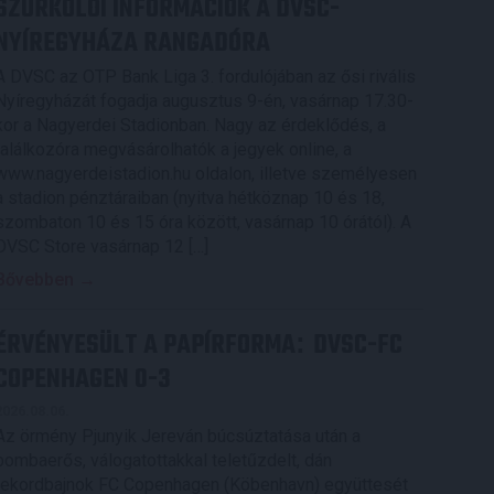
SZURKOLÓI INFORMÁCIÓK A DVSC-
NYÍREGYHÁZA RANGADÓRA
A DVSC az OTP Bank Liga 3. fordulójában az ősi rivális
Nyíregyházát fogadja augusztus 9-én, vasárnap 17.30-
kor a Nagyerdei Stadionban. Nagy az érdeklődés, a
találkozóra megvásárolhatók a jegyek online, a
www.nagyerdeistadion.hu oldalon, illetve személyesen
a stadion pénztáraiban (nyitva hétköznap 10 és 18,
szombaton 10 és 15 óra között, vasárnap 10 órától). A
DVSC Store vasárnap 12 […]
Bővebben →
ÉRVÉNYESÜLT A PAPÍRFORMA
DVSC-FC
:
COPENHAGEN 0-3
2026.08.06.
Az örmény Pjunyik Jereván búcsúztatása után a
bombaerős, válogatottakkal teletűzdelt, dán
rekordbajnok FC Copenhagen (Köbenhavn) együttesét