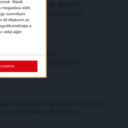
ezzünk. Másik
SAJTÓTÁJÉKOZTATÓ
DVSC-FC
:
ás megadása előtt
COPENHAGEN 0-3, GERT REMMEL
hogy személyes
áll tiltakozni az
ÉRTÉKELÉSE
egváltoztathatja a
2026.08.07.
z oldal alján
Bővebben →
VIDEÓ! MECCS ELŐTTI
SAJTÓTÁJÉKOZTATÓ
DVSC-FC
:
FOGADOM
COPENHAGEN
2026.08.05.
Bővebben →
SAJTÓTÁJÉKOZTATÓ
ÚJPEST FC-DVSC
:
4-2, GERT REMMEL ÉRTÉKELÉSE
2026.08.03.
Bővebben →