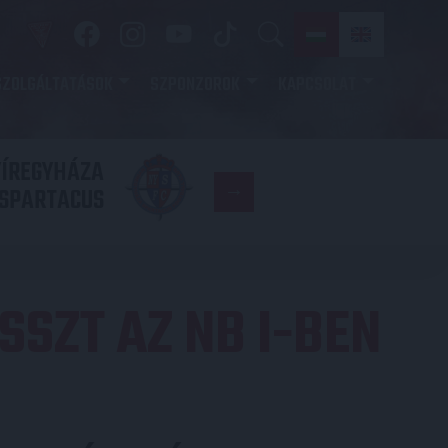
SZOLGÁLTATÁSOK
SZPONZOROK
KAPCSOLAT
YÍREGYHÁZA
FC
SPARTACUS
COPENHAGE
SSZT AZ NB I-BEN