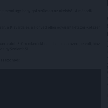
t társai úgy, hogy gól született az akcióból. A második
rán, a Kisvárda és a Honvéd ellen egyaránt kétszer-kétszer
sán aratott 3-0-s sikerünkben is hatalmas szerepe volt, hisz
ztos győzelemből.
 szezonból: