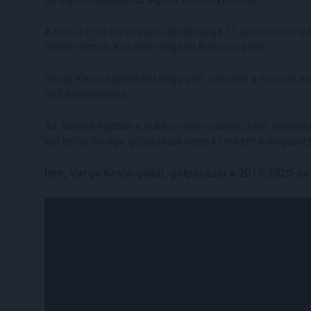
A Loki 21-es mezszámú labdarúgója 11 alkalommal tálal
helyen Simon Krisztián végzett 8 assziszttal.
Varga Kevin egyébként négy gólt szerzett a szezon so
volt eredményes.
Az Európa-ligában a Kukësi elleni párharc első felvoná
két góllal és egy gólpasszal vette ki részét a magabi
Íme, Varga Kevin góljai, gólpasszai a 2019/2020-as