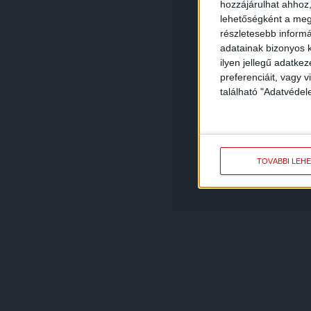
hozzájárulhat ahhoz,
lehetőségként a megf
részletesebb informác
adatainak bizonyos k
ilyen jellegű adatke
preferenciáit, vagy v
található "Adatvéde
TOVÁBBI LEH