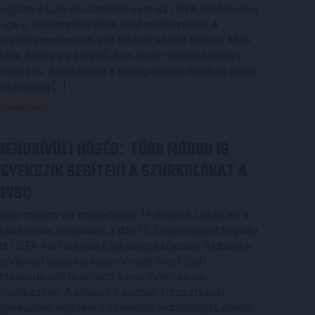
fogadta a Loki csütörtökön este az UEFA Konferencia
Liga 3. selejtezőkörének első mérkőzésén. A
kezdőcsapatban ott volt többek között Szécsi Márk,
Batik Bence és a DVSC-ben most debütáló Dénes
Vilmos is. A találkozót a hőség dacára mindkét gárda
viszonylag […]
Bővebben →
RENDKÍVÜLI HŐSÉG
TÖBB MÓDON IS
:
IGYEKSZIK SEGÍTENI A SZURKOLÓKAT A
DVSC
Nagy meccs vár csütörtökön 19 órától a Lokira és a
szurkolóira, csapatunk a dán FC Copenhagent fogadja
az UEFA Konferencia Liga selejtezőjében. Klubunk a
rendkívüli időjárási körülmények miatt több
intézkedésről is döntött a mai mérkőzésre
vonatkozóan. A stadion 6 pontján vízosztással
igyekszünk segíteni a szurkolók hidratációját, ehhez