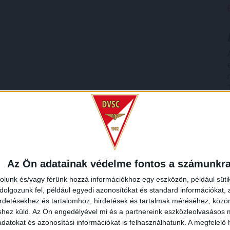
Az Ön adatainak védelme fontos a számunkr
rolunk és/vagy férünk hozzá információkhoz egy eszközön, például süti
olgozunk fel, például egyedi azonosítókat és standard információkat,
irdetésekhez és tartalomhoz, hirdetések és tartalmak méréséhez, kö
shez küld.
Az Ön engedélyével mi és a partnereink eszközleolvasásos m
datokat és azonosítási információkat is felhasználhatunk. A megfelelő h