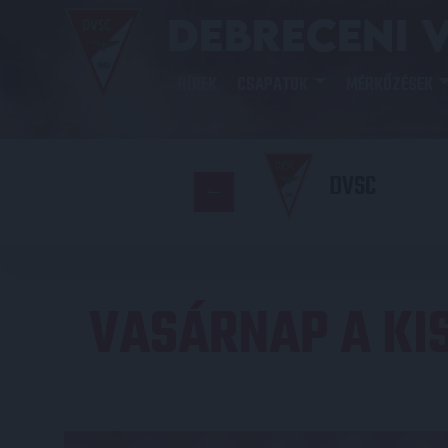
HÍREK
CSAPATOK
MÉRKŐZÉSEK
DVSC
VASÁRNAP A KIS