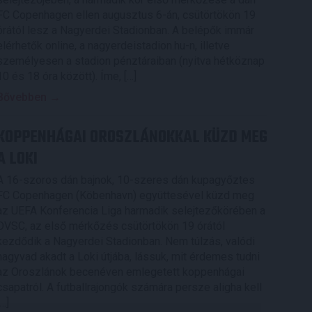
FC Copenhagen ellen augusztus 6-án, csütörtökön 19
órától lesz a Nagyerdei Stadionban. A belépők immár
elérhetők online, a nagyerdeistadion.hu-n, illetve
személyesen a stadion pénztáraiban (nyitva hétköznap
10 és 18 óra között). Íme, […]
Bővebben →
KOPPENHÁGAI OROSZLÁNOKKAL KÜZD MEG
A LOKI
A 16-szoros dán bajnok, 10-szeres dán kupagyőztes
FC Copenhagen (Köbenhavn) együttesével küzd meg
az UEFA Konferencia Liga harmadik selejtezőkörében a
DVSC, az első mérkőzés csütörtökön 19 órától
kezdődik a Nagyerdei Stadionban. Nem túlzás, valódi
nagyvad akadt a Loki útjába, lássuk, mit érdemes tudni
az Oroszlánok becenéven emlegetett koppenhágai
csapatról. A futballrajongók számára persze aligha kell
[…]