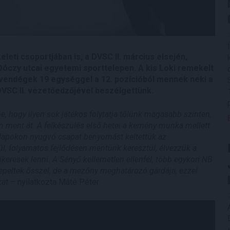
eleti csoportjában is, a DVSC II. március elsején,
Dóczy utcai egyetemi sporttelepen. A kis Loki remekelt
, a vendégek 19 egységgel a 12. pozícióból mennek neki a
DVSC II. vezetőedzőjével beszélgettünk.
e, hogy ilyen sok játékos folytatja tőlünk magasabb szinten,
n ment át. A felkészülés első hetei a kemény munka mellett
 alapokon nyugvó csapat benyomást keltettük az
, folyamatos fejlődésen mentünk keresztül, élvezzük a
sikeresek lenni. A Sényő kellemetlen ellenfél, több egykori NB
zerepeltek ősszel, de a mezőny meghatározó gárdája, ezzel
kat
– nyilatkozta Máté Péter.