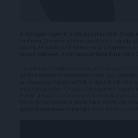
A hétvégén véget ér a téli szünet az NB III. Észak-k
vasárnap 12 órakor a Sényő együttesét fogadja a 
ősszel, 29 ponttal az 5. helyről várja a folytatást
tavaszi idénynek. A rajt kapcsán Máté Péterrel, a 
–
A stábunk és a teljes akadémiai edzői kar közös öröm
emiatt a keretünk értelemszerűen ismét nagy változáso
az összecsiszolódásról szóltak, a vége felé már stabil
edzőmérkőzéseken. Tartalmas felkészülésen vagyunk túl
futballt. A fiúk szeretnének egyéni és csapatszinten is 
I-es és NB II-es játékos is játszik náluk. Hektikusan s
együtt természetesen szeretnénk itthon tartani a ponto