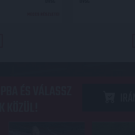
DVSC
DVSC
MECCS RÉSZLETEI
PBA ÉS VÁLASSZ
IRÁ
K KÖZÜL!