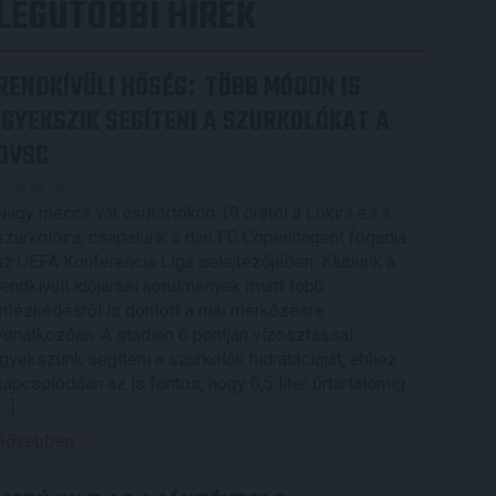
LEGUTÓBBI HÍREK
RENDKÍVÜLI HŐSÉG
TÖBB MÓDON IS
:
IGYEKSZIK SEGÍTENI A SZURKOLÓKAT A
DVSC
2026.08.06.
Nagy meccs vár csütörtökön 19 órától a Lokira és a
szurkolóira, csapatunk a dán FC Copenhagent fogadja
az UEFA Konferencia Liga selejtezőjében. Klubunk a
rendkívüli időjárási körülmények miatt több
intézkedésről is döntött a mai mérkőzésre
vonatkozóan. A stadion 6 pontján vízosztással
igyekszünk segíteni a szurkolók hidratációját, ehhez
kapcsolódóan az is fontos, hogy 0,5 liter űrtartalomig
[…]
Bővebben →