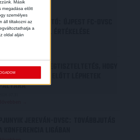
ezzünk. Másik
Bővebben →
ás megadása előtt
hogy személyes
SAJTÓTÁJÉKOZTATÓ
ÚJPEST FC-DVSC
:
áll tiltakozni az
egváltoztathatja a
4-2, GERT REMMEL ÉRTÉKELÉSE
z oldal alján
2026.08.03.
Bővebben →
DÉNES VILMOS
MEGTISZTELTETÉS, HOGY
:
FOGADOM
ILYEN SZURKOLÓK ELŐTT LÉPHETEK
PÁLYÁRA
2026.07.31.
Bővebben →
PJUNYIK JEREVÁN-DVSC
TOVÁBBJUTÁS
:
A KONFERENCIA LIGÁBAN
Bővebben →