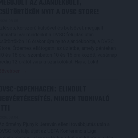
MEGÚJULT AZ AJÁNDÉKBOLT,
CSÜTÖRTÖKÖN NYIT A DVSC STORE!
2026.08.05.
Ízléses, korszerű külsővel és belsővel, megújult
kínálattal vár mindenkit a DVSC felújítás után
csütörtökön 16 órakor újra nyitó ajándékboltja, a DVSC
Store. Érdemes ellátogatni az üzletbe, amely pénteken
10 és 18 óra, szombaton 10 és 15 óra között, vasárnap
pedig 12 órától várja a szurkolókat. Hajrá, Loki!
Bővebben →
DVSC-COPENHAGEN
ELINDULT
:
JEGYÉRTÉKESÍTÉS, MINDEN TUDNIVALÓ
ITT!
2026.08.04.
Az örmény Pjunyik Jereván elleni továbbjutás után a
DVSC folytatja útját az UEFA Konferencia Liga
selejtezőjében, a harmadik kör első mérkőzése a dán