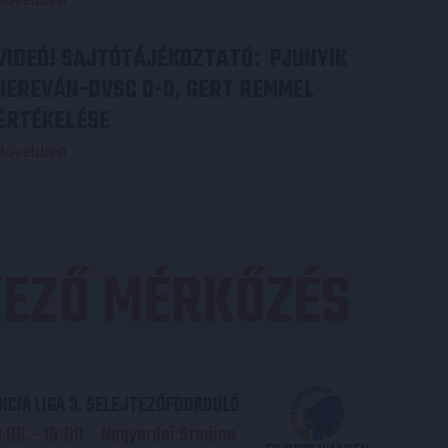
VIDEÓ! SAJTÓTÁJÉKOZTATÓ
PJUNYIK
:
JEREVÁN-DVSC 0-0, GERT REMMEL
ÉRTÉKELÉSE
Bővebben →
EZŐ MÉRKŐZÉS
CIA LIGA 3. SELEJTEZŐFDORDULÓ
06. - 19
00
Nagyerdei Stadion
: