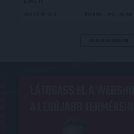
ÚJPEST FC
2026-08-02 15:30
OTP BANK LIGA 2. FORDULÓ
TOVÁBBI EREDMÉNYEK
OP
LÁTOGASS EL A WEBSHO
A LEGÚJABB TERMÉKEIN