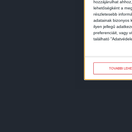
hozzájárulhat ahhoz,
lehetőségként a megf
részletesebb informác
adatainak bizonyos k
ilyen jellegű adatke
preferenciáit, vagy v
található "Adatvéde
TOVÁBBI LEH