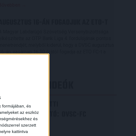
Bővebben →
AUGUSZTUS 16-ÁN FOGADJUK AZ ETO-T
A Magyar Labdarúgó Szövetség Versenybizottsága
elkészítette az OTP Bank Liga 4. fordulójának pontos
menetrendjét, melyből kiderül, hogy a DVSC augusztus
16-án, vasárnap 16.30 órától fogadja az ETO FC-t a
Nagyerdei Stadionban.
Bővebben →
×
LEGÚJABB VIDEÓK
a
VIDEÓ! MECCS ELŐTTI
k formájában, és
SAJTÓTÁJÉKOZTATÓ
DVSC-FC
:
 amelyeket az eszköz
zönségmérésekhez és
COPENHAGEN
ódszerrel szerzett
elyre kattintva
2026.08.05.