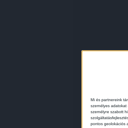
Mi és partnereink tá
személyes adatokat d
személyre szabott h
szolgáltatásfejleszté
pontos geolokációs a