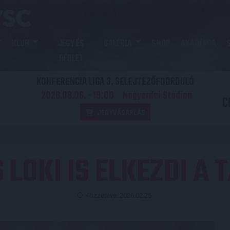
KLUB
JEGY ÉS
GALÉRIA
SHOP
AKADÉMIA
BÉRLET
KONFERENCIA LIGA 3. SELEJTEZŐFDORDULÓ
2026.08.06. - 19
00
Nagyerdei Stadion
:
C
JEGYVÁSÁRLÁS
 LOKI IS ELKEZDI A 
Közzétéve: 2026.02.25.