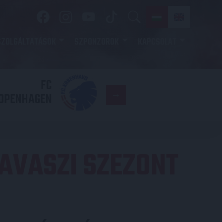
SZOLGÁLTATÁSOK
SZPONZOROK
KAPCSOLAT
FC
DVSC
OPENHAGEN
TAVASZI SZEZONT