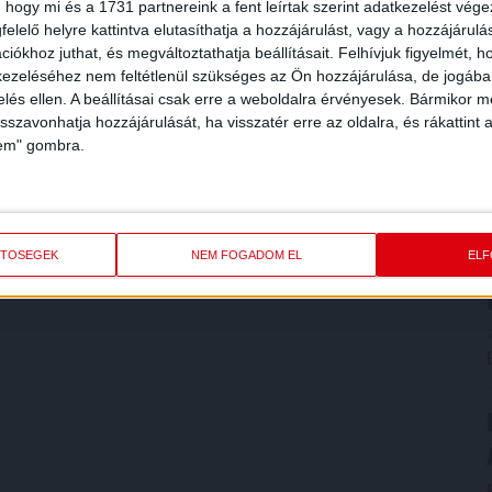
 hogy mi és a 1731 partnereink a fent leírtak szerint adatkezelést vég
elelő helyre kattintva elutasíthatja a hozzájárulást, vagy a hozzájárul
iókhoz juthat, és megváltoztathatja beállításait.
Felhívjuk figyelmét, 
ezeléséhez nem feltétlenül szükséges az Ön hozzájárulása, de jogában 
zelés ellen. A beállításai csak erre a weboldalra érvényesek. Bármikor m
isszavonhatja hozzájárulását, ha visszatér erre az oldalra, és rákattint a
lem" gombra.
ETŐSÉGEK
NEM FOGADOM EL
EL