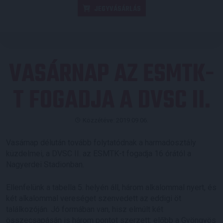
JEGYVÁSÁRLÁS
VASÁRNAP AZ ESMTK-
T FOGADJA A DVSC II.
Közzétéve: 2019.09.06.
Vasárnap délután tovább folytatódnak a harmadosztály
küzdelmei, a DVSC II. az ESMTK-t fogadja 16 órától a
Nagyerdei Stadionban.
Ellenfelünk a tabella 5. helyén áll, három alkalommal nyert, és
két alkalommal vereséget szenvedett az eddigi öt
találkozóján. Jó formában van, hisz elmúlt két
összecsapásán is három pontot szerzett: előbb a Gyöngyös