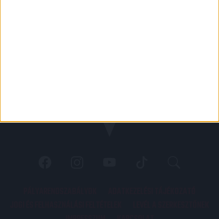
PÁLYARENDSZABÁLYOK
ADATKEZELÉSI TÁJÉKOZATÓ
JOGI ÉS FELHASZNÁLÁSI FELTÉTELEK
LEVÉL A SZERKESZTŐNEK