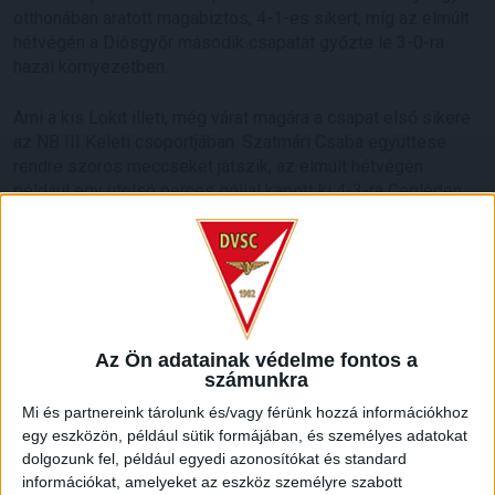
otthonában aratott magabiztos, 4-1-es sikert, míg az elmúlt
hétvégén a Diósgyőr második csapatát győzte le 3-0-ra
hazai környezetben.
Ami a kis Lokit illeti, még várat magára a csapat első sikere
az NB III Keleti csoportjában. Szatmári Csaba együttese
rendre szoros meccseket játszik, az elmúlt hétvégén
például egy utolsó perces góllal kapott ki 4-3-ra Cegléden,
míg előtte 3-3-as döntetlent játszott a Jászberénnyel a
Nagyerdei Stadionban.
A vasárnap 16 órakor kezdődő találkozóra ingyenes a
belépés. A Nagyerdei Stadion A3-as, valamint
vendégszektora lesz megnyitva, illetve büfé várja majd a
Az Ön adatainak védelme fontos a
szurkolókat.
számunkra
Mi és partnereink tárolunk és/vagy férünk hozzá információkhoz
HB
egy eszközön, például sütik formájában, és személyes adatokat
dolgozunk fel, például egyedi azonosítókat és standard
LEGUTÓBBI HÍREK
információkat, amelyeket az eszköz személyre szabott