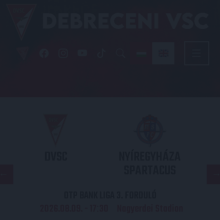
DVSC
NYÍREGYHÁZA
SPARTACUS
OTP BANK LIGA 3. FORDULÓ
2026.08.09. - 17
30
Nagyerdei Stadion
: