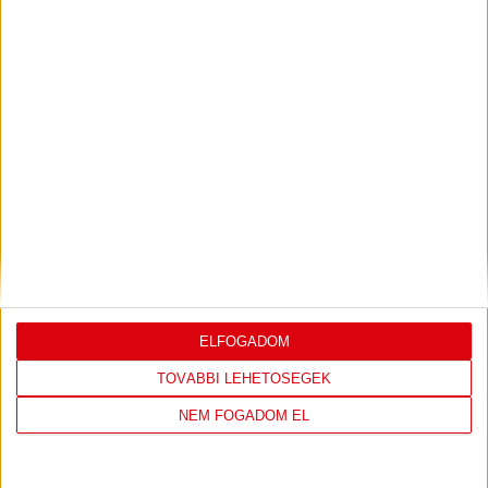
KONFERENCIA LIGÁBAN
Bővebben →
LEGUTÓBBI EREDMÉNY
ELFOGADOM
DVSC
FC
TOVÁBBI LEHETŐSÉGEK
COPENHAGEN
NEM FOGADOM EL