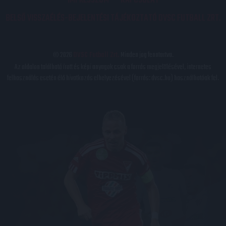
IMPRESSZUM
KAPCSOLAT
BELSŐ VISSZAÉLÉS-BEJELENTÉSI TÁJÉKOZTATÓ DVSC FUTBALL ZRT.
© 2026
DVSC Futball Zrt.
Minden jog fenntartva.
Az oldalon található írott és képi anyagok csak a forrás megjelölésével, internetes
felhasználás esetén élő hivatkozás elhelyezésével (forrás: dvsc.hu) használhatóak fel.