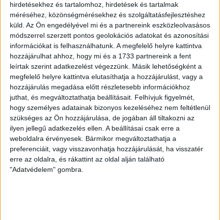
hirdetésekhez és tartalomhoz, hirdetések és tartalmak
méréséhez, közönségmérésekhez és szolgáltatásfejlesztéshez
VAJDA BOTOND
VASÁRNAP 100
:
küld.
Az Ön engedélyével mi és a partnereink eszközleolvasásos
SZÁZALÉKNÁL IS TÖBBET KELL BELEADNUNK
módszerrel szerzett pontos geolokációs adatokat és azonosítási
információkat is felhasználhatunk. A megfelelő helyre kattintva
2026.08.07.
hozzájárulhat ahhoz, hogy mi és a 1733 partnereink a fent
A DVSC-FC Copenhagen Konferencia Liga mérkőzés
leírtak szerint adatkezelést végezzünk. Másik lehetőségként a
örömteli eseménye volt, hogy sérüléséből felépülve
megfelelő helyre kattintva elutasíthatja a hozzájárulást, vagy a
visszatért a pályára 22 éves szélsőnk, Vajda Botond.
hozzájárulás megadása előtt részletesebb információkhoz
Játékosunkat a visszatérésről és a vasárnapi, Nyíregyháza
juthat, és megváltoztathatja beállításait.
Felhívjuk figyelmét,
hogy személyes adatainak bizonyos kezeléséhez nem feltétlenül
elleni rangadóról is kérdeztük. – Nagyon örülök, hogy újra
szükséges az Ön hozzájárulása, de jogában áll tiltakozni az
pályára léphettem tétmeccsen, hiszen majdnem négy
ilyen jellegű adatkezelés ellen. A beállításai csak erre a
hónapot kellett kihagynom. Az is pozitívum, hogy egy ilyen
weboldalra érvényesek. Bármikor megváltoztathatja a
erős ellenfél ellen játszhattam […]
preferenciáit, vagy visszavonhatja hozzájárulását, ha visszatér
Bővebben →
erre az oldalra, és rákattint az oldal alján található
"Adatvédelem" gombra.
SZURKOLÓI INFORMÁCIÓK A DVSC-
NYÍREGYHÁZA RANGADÓRA
A DVSC az OTP Bank Liga 3. fordulójában az ősi rivális