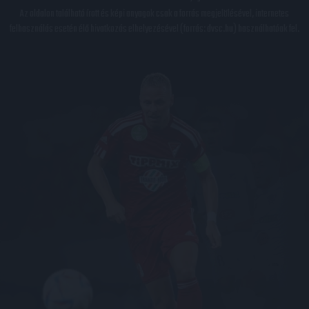
Az oldalon található írott és képi anyagok csak a forrás megjelölésével, internetes
felhasználás esetén élő hivatkozás elhelyezésével (forrás: dvsc.hu) használhatóak fel.