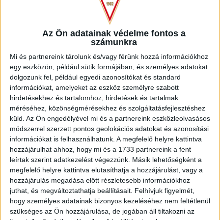
Festival
. Vasárnap 16 órától a Nagyerdei Víztoronyban
játékokkal, italakciókkal, finom étkekkel, zenével várnak
mindenkit! A hangulatra biztosan nem lesz panasz!
Az Ön adatainak védelme fontos a
számunkra
A stadion 18.30-kor nyit,
a félidőben lesz szurkolói játék
(jelentkezni csütörtöktől lehet majd a klub Facebook-
Mi és partnereink tárolunk és/vagy férünk hozzá információkhoz
oldalán), a meccs előtt pedig pólóágyúzás is.
egy eszközön, például sütik formájában, és személyes adatokat
dolgozunk fel, például egyedi azonosítókat és standard
információkat, amelyeket az eszköz személyre szabott
Fontos,
hogy nemrégiben megváltozott a parkolási
hirdetésekhez és tartalomhoz, hirdetések és tartalmak
rendszer mérkőzésnapon a stadion VIP-parkolójában. Az
méréséhez, közönségmérésekhez és szolgáltatásfejlesztéshez
arra jogosultak csak és kizárólag adott meccsre érvényes
küld.
Az Ön engedélyével mi és a partnereink eszközleolvasásos
parkolójeggyel tudnak behajtani a VIP-parkolóba. Ennek
módszerrel szerzett pontos geolokációs adatokat és azonosítási
hiányában nincs lehetőség a parkolásra.
információkat is felhasználhatunk. A megfelelő helyre kattintva
hozzájárulhat ahhoz, hogy mi és a 1733 partnereink a fent
A DKV járatain továbbra is ingyen lehet utazni
az
leírtak szerint adatkezelést végezzünk. Másik lehetőségként a
érvényes meccsjeggyel és bérlettel rendelkezőknek, a
megfelelő helyre kattintva elutasíthatja a hozzájárulást, vagy a
kezdést megelőző és a mérkőzés befejezését követő 3
hozzájárulás megadása előtt részletesebb információkhoz
órában (vasárnap 17 órától üzemzárásig). Akik rendelkeznek
juthat, és megváltoztathatja beállításait.
Felhívjuk figyelmét,
bérlettel, vagy a mérkőzésre érvényes jeggyel, 25%-os
hogy személyes adatainak bizonyos kezeléséhez nem feltétlenül
kedvezményben részesülnek az állatkerti belépők árából
szükséges az Ön hozzájárulása, de jogában áll tiltakozni az
szombaton és vasárnap is!