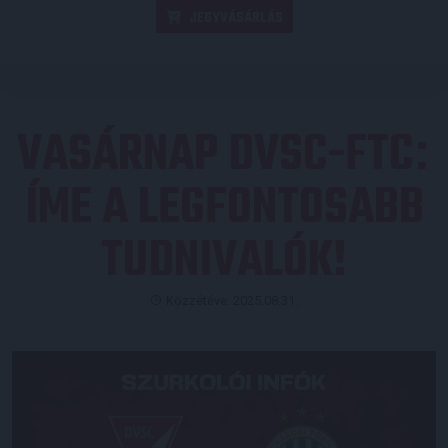
JEGYVÁSÁRLÁS
VASÁRNAP DVSC-FTC
:
ÍME A LEGFONTOSABB
TUDNIVALÓK!
Közzétéve: 2025.08.31.