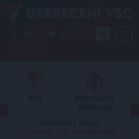
DVSC
NYÍREGYHÁZA
SPARTACUS
OTP BANK LIGA 3. FORDULÓ
2026.08.09. - 17
30
Nagyerdei Stadion
: