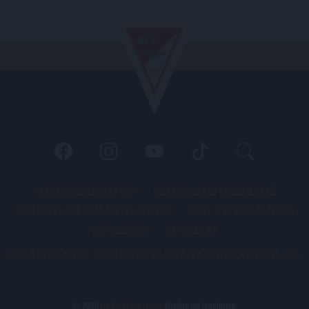
PÁLYARENDSZABÁLYOK
ADATKEZELÉSI TÁJÉKOZATÓ
JOGI ÉS FELHASZNÁLÁSI FELTÉTELEK
LEVÉL A SZERKESZTŐNEK
IMPRESSZUM
KAPCSOLAT
BELSŐ VISSZAÉLÉS-BEJELENTÉSI TÁJÉKOZTATÓ DVSC FUTBALL ZRT.
© 2026
DVSC Futball Zrt.
Minden jog fenntartva.