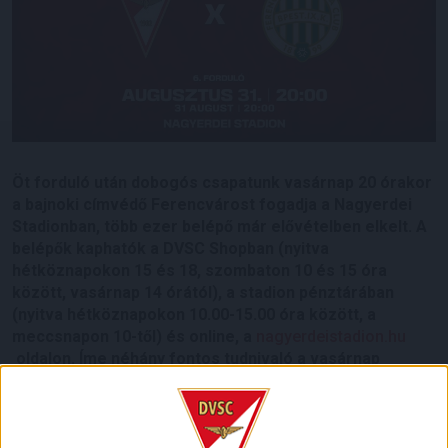
Öt forduló után dobogós csapatunk vasárnap 20 órakor
a bajnoki címvédő Ferencvárost fogadja a Nagyerdei
Stadionban, több ezer belépő már elővételben elkelt. A
belépők kaphatók a DVSC Shopban (nyitva
hétköznapokon 15 és 18, szombaton 10 és 15 óra
között, vasárnap 14 órától), a stadion pénztárában
(nyitva hétköznapokon 10.00-15.00 óra között, a
meccsnapon 10-től) és online, a
nagyerdeistadion.hu
oldalon. Íme néhány fontos tudnivaló a vasárnap
kapcsán.
Ezúttal is lesz a mérkőzést felvezető Matchday