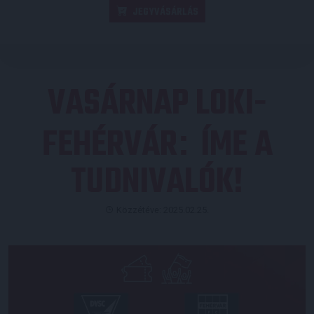
JEGYVÁSÁRLÁS
VASÁRNAP LOKI-
FEHÉRVÁR
ÍME A
:
TUDNIVALÓK!
Közzétéve: 2025.02.25.