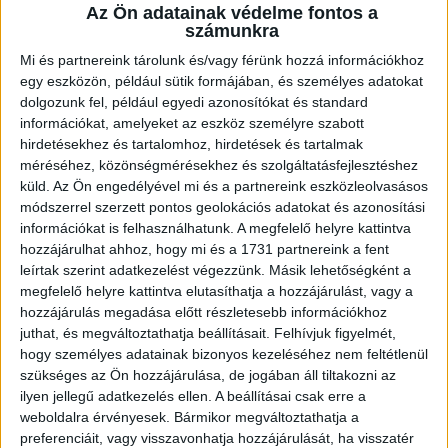
Az Ön adatainak védelme fontos a
, mégpedig Családi ebéd, avagy újabb sikerre éhes a
számunkra
disznó címmel.
Március 2-án 11 órától a Nagyerdei
Mi és partnereink tárolunk és/vagy férünk hozzá információkhoz
Víztoronyban ebéddel, zenével, nyereményjátékkal,
egy eszközön, például sütik formájában, és személyes adatokat
meglepetésvendéggel, különleges italakciókkal várnak
dolgozunk fel, például egyedi azonosítókat és standard
mindenkit,
akinek érvényes meccsjegye vagy bérlete
információkat, amelyeket az eszköz személyre szabott
van, azt vendégül látják egy kiváló paprikás krumplira.
hirdetésekhez és tartalomhoz, hirdetések és tartalmak
méréséhez, közönségmérésekhez és szolgáltatásfejlesztéshez
A stadion 13 órakor nyit, a kapunyitástól az A5, B1, B2
küld.
Az Ön engedélyével mi és a partnereink eszközleolvasásos
szektoroknál fan zone-t alakítunk ki a drukkerek
módszerrel szerzett pontos geolokációs adatokat és azonosítási
részére, különböző játékokkal, amiket a mérkőzés
információkat is felhasználhatunk. A megfelelő helyre kattintva
végéig lehet használni (célkapu, combi sport
hozzájárulhat ahhoz, hogy mi és a 1731 partnereink a fent
aréna, subsoccer).
A félidőben lesz pólóágyúzás is.
leírtak szerint adatkezelést végezzünk. Másik lehetőségként a
megfelelő helyre kattintva elutasíthatja a hozzájárulást, vagy a
A két legkihasználtabb útvonalon ismét indulnak a
hozzájárulás megadása előtt részletesebb információkhoz
buszos meccsjáratok,
az utazás meccsjeggyel vagy
juthat, és megváltoztathatja beállításait.
Felhívjuk figyelmét,
bérlettel ingyenes. A buszok a lefújást követően 30 perccel
hogy személyes adatainak bizonyos kezeléséhez nem feltétlenül
szükséges az Ön hozzájárulása, de jogában áll tiltakozni az
indulnak vissza az Ady Endre útról. A menetrend:
ilyen jellegű adatkezelés ellen. A beállításai csak erre a
weboldalra érvényesek. Bármikor megváltoztathatja a
preferenciáit, vagy visszavonhatja hozzájárulását, ha visszatér