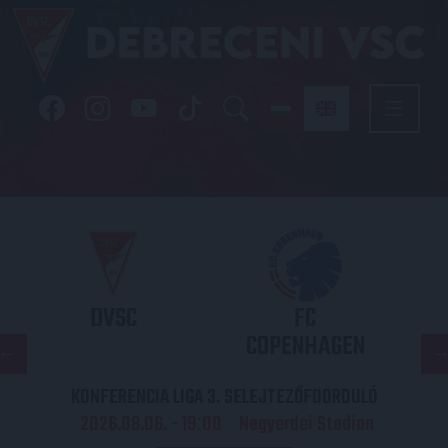
DVSC
FC
COPENHAGEN
KONFERENCIA LIGA 3. SELEJTEZŐFDORDULÓ
2026.08.06. - 19
00
Nagyerdei Stadion
: