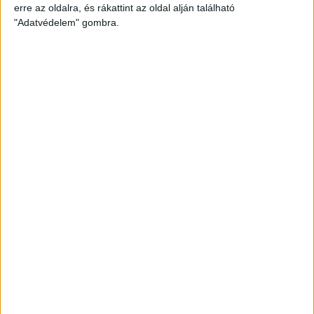
erre az oldalra, és rákattint az oldal alján található
"Adatvédelem" gombra.
A DKV járatain továbbra is ingyen lehet utazni
az