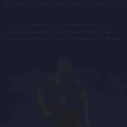
BELSŐ VISSZAÉLÉS-BEJELENTÉSI TÁJÉKOZTATÓ DVSC FUTBALL ZRT.
© 2026
DVSC Futball Zrt.
Minden jog fenntartva.
Az oldalon található írott és képi anyagok csak a forrás megjelölésével, internetes
felhasználás esetén élő hivatkozás elhelyezésével (forrás: dvsc.hu) használhatóak fel.