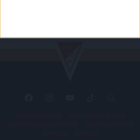
PÁLYARENDSZABÁLYOK
ADATKEZELÉSI TÁJÉKOZATÓ
JOGI ÉS FELHASZNÁLÁSI FELTÉTELEK
LEVÉL A SZERKESZTŐNEK
IMPRESSZUM
KAPCSOLAT