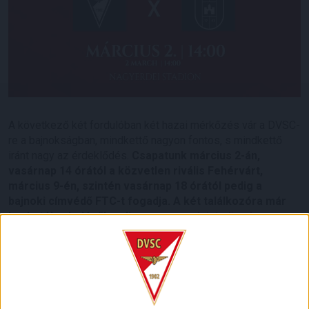
A következő két fordulóban két hazai mérkőzés vár a DVSC-
re a bajnokságban, mindkettő nagyon fontos, s mindkettő
iránt nagy az érdeklődés.
Csapatunk március 2-án,
vasárnap 14 órától a közvetlen rivális Fehérvárt,
március 9-én, szintén vasárnap 18 órától pedig a
bajnoki címvédő FTC-t fogadja. A két találkozóra már
kaphatók a belépők online, a
nagyerdeistadion.hu-n
,
valamint a DVSC Shopban (nyitva hétköznap 15 és 18
óra, szombaton 10 és 15 óra között, valamint vasárnap
10 órától)
.
A jövő héten nőnapi akció is lesz,
ám egyelőre
koncentráljunk a most vasárnapi programra.
Ezúttal is lesz a mérkőzést felvezető
Matchday Festival