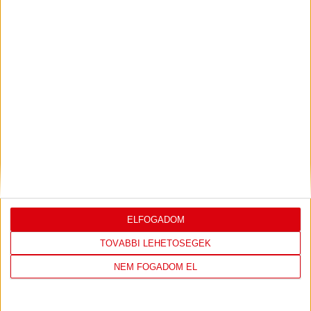
SAJTÓTÁJÉKOZTATÓ
ÚJPEST FC-DVSC 4-2,
:
GERT REMMEL ÉRTÉKELÉSE
2026.08.03.
Bővebben →
DÉNES VILMOS
MEGTISZTELTETÉS, HOGY
:
ILYEN SZURKOLÓK ELŐTT LÉPHETEK PÁLYÁRA
2026.07.31.
Bővebben →
PJUNYIK JEREVÁN-DVSC
TOVÁBBJUTÁS A
:
KONFERENCIA LIGÁBAN
ELFOGADOM
Bővebben →
TOVÁBBI LEHETŐSÉGEK
NEM FOGADOM EL
VIDEÓ! SAJTÓTÁJÉKOZTATÓ
PJUNYIK
:
JEREVÁN-DVSC 0-0, GERT REMMEL