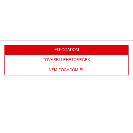
KONFERENCIA LIGÁBAN
Bővebben →
VIDEÓ! SAJTÓTÁJÉKOZTATÓ
PJUNYIK
:
JEREVÁN-DVSC 0-0, GERT REMMEL
ÉRTÉKELÉSE
ELFOGADOM
Bővebben →
TOVÁBBI LEHETŐSÉGEK
NEM FOGADOM EL
LEGUTÓBBI EREDMÉNY