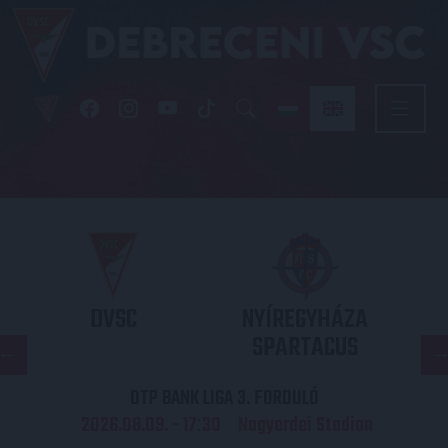
DVSC
NYÍREGYHÁZA
SPARTACUS
OTP BANK LIGA 3. FORDULÓ
2026.08.09. - 17
30
Nagyerdei Stadion
: