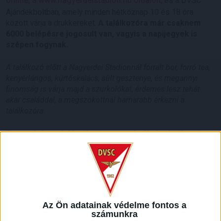
online, a www.nagyerdeistadion.hu oldalon
, és a DVSC
Ajándékboltban, amely minden hétköznap 10 és 18 óra
között várja a drukkereket.
A találkozóra már csaknem
6000 belépésre jogosult van, vagyis a napijegyek is
szépen fogynak.
A találkozó előtt a Nagyerdei Stadionnál forralt bor, forró tea,
kenyérlángos, kürtőskalács, sült gesztenye, és megannyi
finomság is várja majd a szurkolókat, érdemes lesz tehát
akár családdal, a megszokottnál hamarabb érkezni a
találkozóra.
Fontos információ még, hogy az elmúlt évek sikerein
felbuzdulva a
Loki Szurkolók Egyesülete
idén sem marad
ki a karácsonyi adománygyűjtésből.
A DVSC-szakosztályok vezetőivel egyeztetve az
egyesület
egy háromnapos
programot szervez
a stadion melletti
Red&White Sörözőben. Az esemény lehetőséget ad arra,
Az Ön adatainak védelme fontos a
hogy az adománygyűjtés keretein belül a szurkolók
számunkra