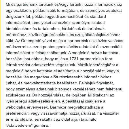
személyesen is találkozhassanak a DVSC játékosaival.
Mi és partnereink tárolunk és/vagy férünk hozzá információkhoz
egy eszközön, például sütik formájában, és személyes adatokat
Az időpont:
2021. december 8-10. (szerda-csütörtök-
dolgozunk fel, például egyedi azonosítókat és standard
péntek), 17.30 és 20 óra között.
információkat, amelyeket az eszköz személyre szabott
hirdetésekhez és tartalomhoz, hirdetések és tartalmak
Mindhárom alkalommal jelen lesznek játékosok a DVSC
méréséhez, közönségmérésekhez és szolgáltatásfejlesztéshez
kézilabda- és labdarúgócsapatából,
küld.
Az Ön engedélyével mi és a partnereink eszközleolvasásos
december 10-én, pénteken
pedig szurkolói ankétra, és
módszerrel szerzett pontos geolokációs adatokat és azonosítási
ezen belül az új edző bemutatására kerül sor.
információkat is felhasználhatunk. A megfelelő helyre kattintva
hozzájárulhat ahhoz, hogy mi és a 1731 partnereink a fent
leírtak szerint adatkezelést végezzünk. Másik lehetőségként a
A pandémiás helyzetre és a jelenlegi szabályozásokra való
megfelelő helyre kattintva elutasíthatja a hozzájárulást, vagy a
tekintettel a rendezvényen a maszk használata kötelező.
hozzájárulás megadása előtt részletesebb információkhoz
juthat, és megváltoztathatja beállításait.
Felhívjuk figyelmét,
Ami fontos, ultráink KIZÁRÓLAG SZÁRAZÉTEL-
hogy személyes adatainak bizonyos kezeléséhez nem feltétlenül
ADOMÁNYT várnak az idei évben!
szükséges az Ön hozzájárulása, de jogában áll tiltakozni az
ilyen jellegű adatkezelés ellen. A beállításai csak erre a
Az összegyűjtött élelmiszereket a
weboldalra érvényesek. Bármikor megváltoztathatja a
Szivárvány Az Esőben Alapítvány
debreceni szervezet
preferenciáit, vagy visszavonhatja hozzájárulását, ha visszatér
kapja, amely szegény családok számára továbbítja a
erre az oldalra, és rákattint az oldal alján található
csomagokat karácsony előtt.
"Adatvédelem" gombra.