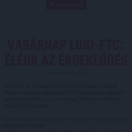
JEGYVÁSÁRLÁS
VASÁRNAP LOKI-FTC
:
ÉLÉNK AZ ÉRDEKLŐDÉS
Közzétéve: 2021.12.07.
Vélhetően az év hazai nézőcsúcsát hozza az esztendő
utolsó cívisvárosi bajnokija, a DVSC-Ferencváros találkozó,
amelyet december 12-én, vasárnap 16.30-kor rendeznek a
Nagyerdei Stadionban.
A remek hangulatúnak ígérkező mérkőzésre elővételben már
kaphatók a belépők