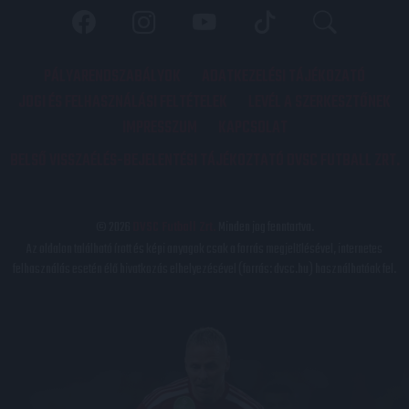
PÁLYARENDSZABÁLYOK
ADATKEZELÉSI TÁJÉKOZATÓ
JOGI ÉS FELHASZNÁLÁSI FELTÉTELEK
LEVÉL A SZERKESZTŐNEK
IMPRESSZUM
KAPCSOLAT
BELSŐ VISSZAÉLÉS-BEJELENTÉSI TÁJÉKOZTATÓ DVSC FUTBALL ZRT.
© 2026
DVSC Futball Zrt.
Minden jog fenntartva.
Az oldalon található írott és képi anyagok csak a forrás megjelölésével, internetes
felhasználás esetén élő hivatkozás elhelyezésével (forrás: dvsc.hu) használhatóak fel.