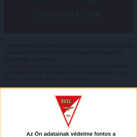
A Ferencváros szenzációs legyőzése (5-4) után a DVSC
vasárnap 17 órától az Újpestet fogadja a Nagyerdei
Stadionban. A belépők
már elérhetők online, a nagyerdeistadion.hu-n
, valamint
kaphatók a DVSC Shopban is (nyitva szombaton 10 és
15 óra, vasárnap 14 és 20 óra között).
A klub az Újpest elleni mérkőzést is igyekszik a maga
eszközeivel élvezetessé tenni.
A stadion 15.30 órakor
nyit, a kapunyitástól az A5, B1, B2 szektoroknál fan
zone-t alakítunk ki a drukkerek részére, különböző
játékokkal, amiket a mérkőzés végéig lehet használni
(célkapu, combi sport aréna, subsoccer). 15 órától a
Red&White-nál is különböző játékok várják a
Az Ön adatainak védelme fontos a