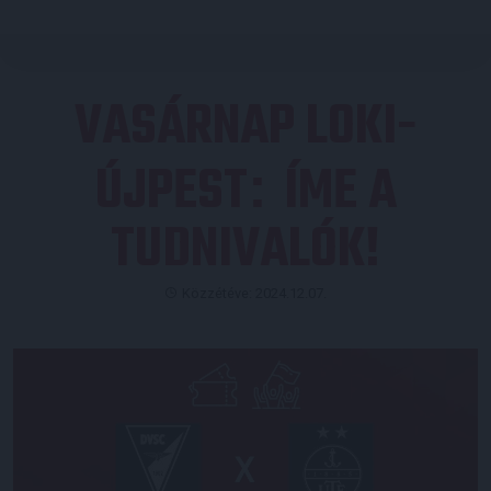
VASÁRNAP LOKI-
ÚJPEST
ÍME A
:
TUDNIVALÓK!
Közzétéve: 2024.12.07.