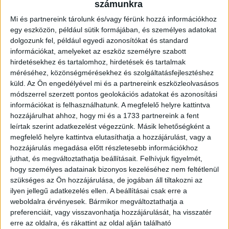
számunkra
szimpatizánsokat, mint például focibilliárd és óriás
darts, valamint hamburgert, gyrost, sült kolbászt,
Mi és partnereink tárolunk és/vagy férünk hozzá információkhoz
forralt bort és meleg teát is lehet majd fogyasztani.
A
egy eszközön, például sütik formájában, és személyes adatokat
félidőben szurkolói játék is lesz.
dolgozunk fel, például egyedi azonosítókat és standard
információkat, amelyeket az eszköz személyre szabott
hirdetésekhez és tartalomhoz, hirdetések és tartalmak
Fontos tudni, hogy a rendőrség forgalomkorlátozást rendelt
méréséhez, közönségmérésekhez és szolgáltatásfejlesztéshez
el: 7 órától előreláthatólag 21 óráig a Nagyerdei körúton, a
küld.
Az Ön engedélyével mi és a partnereink eszközleolvasásos
Pallagi út kereszteződésétől az Ady Endre út
módszerrel szerzett pontos geolokációs adatokat és azonosítási
kereszteződéséig megállni és várakozni tilos. 14.30 órától
információkat is felhasználhatunk. A megfelelő helyre kattintva
előreláthatólag 21 óráig a Nagyerdei körúton a Pallagi út
hozzájárulhat ahhoz, hogy mi és a 1733 partnereink a fent
kereszteződésétől az
leírtak szerint adatkezelést végezzünk. Másik lehetőségként a
Ady Endre út kereszteződéséig minden jármű, illetve
megfelelő helyre kattintva elutasíthatja a hozzájárulást, vagy a
gyalogos forgalom tilos. A lezárt területre
hozzájárulás megadása előtt részletesebb információkhoz
csak a külön engedéllyel rendelkező, illetve a
juthat, és megváltoztathatja beállításait.
Felhívjuk figyelmét,
vendégszurkolói gépjárművek hajthatnak be.
hogy személyes adatainak bizonyos kezeléséhez nem feltétlenül
szükséges az Ön hozzájárulása, de jogában áll tiltakozni az
A DKV járatain továbbra is ingyen lehet utazni
az
ilyen jellegű adatkezelés ellen. A beállításai csak erre a
érvényes meccsjeggyel és bérlettel rendelkezőknek, a
weboldalra érvényesek. Bármikor megváltoztathatja a
kezdést megelőző és a mérkőzés befejezését követő 3
preferenciáit, vagy visszavonhatja hozzájárulását, ha visszatér
órában (vasárnap 14 órától 22 óráig).
erre az oldalra, és rákattint az oldal alján található