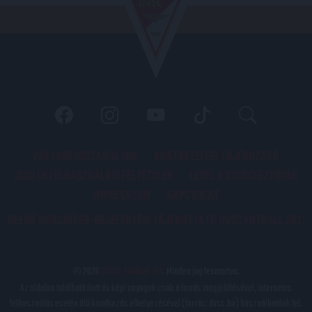
PÁLYARENDSZABÁLYOK
ADATKEZELÉSI TÁJÉKOZATÓ
JOGI ÉS FELHASZNÁLÁSI FELTÉTELEK
LEVÉL A SZERKESZTŐNEK
IMPRESSZUM
KAPCSOLAT
BELSŐ VISSZAÉLÉS-BEJELENTÉSI TÁJÉKOZTATÓ DVSC FUTBALL ZRT.
© 2026
DVSC Futball Zrt.
Minden jog fenntartva.
Az oldalon található írott és képi anyagok csak a forrás megjelölésével, internetes
felhasználás esetén élő hivatkozás elhelyezésével (forrás: dvsc.hu) használhatóak fel.