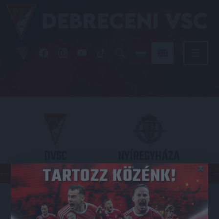
DVSC
NYÍREGYHÁZA
×
SPARTACUS
OTP BANK LIGA 3. FORDULÓ
2026.08.09. - 17
30
Nagyerdei Stadion
: