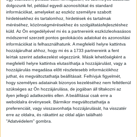
mi több, a világranglistán olyan csapatok vannak a DVSC
dolgozunk fel, például egyedi azonosítókat és standard
mögött, mint például a Mainz, a Salzburg, a Fenerbahce és a
információkat, amelyeket az eszköz személyre szabott
Monaco.
hirdetésekhez és tartalomhoz, hirdetések és tartalmak
méréséhez, közönségmérésekhez és szolgáltatásfejlesztéshez
–
Ez alapján kijelenthető, hogy a DVSC-t feltettük a virtuális
küld.
Az Ön engedélyével mi és a partnereink eszközleolvasásos
labdarúgás térképére!
– mondta Lovász Tamás, a DVSC
módszerrel szerzett pontos geolokációs adatokat és azonosítási
Esport Egyesület képviselője.
információkat is felhasználhatunk. A megfelelő helyre kattintva
hozzájárulhat ahhoz, hogy mi és a 1733 partnereink a fent
leírtak szerint adatkezelést végezzünk. Másik lehetőségként a
megfelelő helyre kattintva elutasíthatja a hozzájárulást, vagy a
hozzájárulás megadása előtt részletesebb információkhoz
juthat, és megváltoztathatja beállításait.
Felhívjuk figyelmét,
LEGUTÓBBI HÍREK
hogy személyes adatainak bizonyos kezeléséhez nem feltétlenül
szükséges az Ön hozzájárulása, de jogában áll tiltakozni az
ilyen jellegű adatkezelés ellen. A beállításai csak erre a
70 ÉVES LETT KEREKES GYÖRGY, A VALAHA
weboldalra érvényesek. Bármikor megváltoztathatja a
preferenciáit, vagy visszavonhatja hozzájárulását, ha visszatér
VOLT EGYIK LEGJOBB DEBRECENI CSATÁR
erre az oldalra, és rákattint az oldal alján található
"Adatvédelem" gombra.
2026.08.08.
Ma ünnepli 70. születésnapját Kerekes György. A debreceni
születésű támadó a debreceni Titászban, majd a DMTE-ben