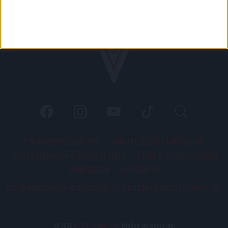
PÁLYARENDSZABÁLYOK
ADATKEZELÉSI TÁJÉKOZATÓ
JOGI ÉS FELHASZNÁLÁSI FELTÉTELEK
LEVÉL A SZERKESZTŐNEK
IMPRESSZUM
KAPCSOLAT
BELSŐ VISSZAÉLÉS-BEJELENTÉSI TÁJÉKOZTATÓ DVSC FUTBALL ZRT.
© 2026
DVSC Futball Zrt.
Minden jog fenntartva.