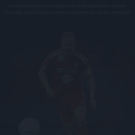
Az oldalon található írott és képi anyagok csak a forrás megjelölésével, internetes
felhasználás esetén élő hivatkozás elhelyezésével (forrás: dvsc.hu) használhatóak fel.