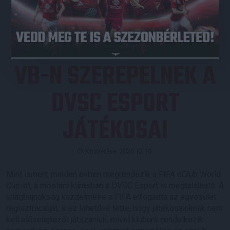
JEGYVÁSÁRLÁS
VB-N SZEREPELNEK A
DVSC ESPORT
JÁTÉKOSAI
Közzétéve: 2020.12.10.
Mint ismert, minden évben megrendezik a FIFA eClub World
Cup-ot, a mostani kiírásban a DVSC Esport is megtalálható. A
világbajnokság küzdelmeire a FIFA elfogadta az egyesület
regisztrációját, s ez lehetővé tette, hogy játékosainknak nem
kell előselejtezőt játszaniuk, mivel klubunk rendelkezik