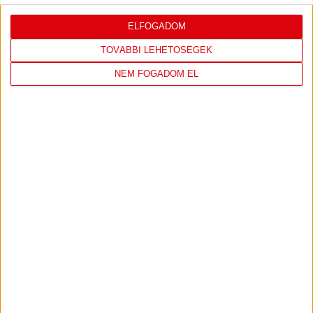
ELFOGADOM
LEGUTÓBBI EREDMÉNY
TOVÁBBI LEHETŐSÉGEK
NEM FOGADOM EL
DVSC
FC
COPENHAGEN
0
-
3
2026-08-
KONFERENCIA LIGA 3.
MECCS
06 19:00
SELEJTEZŐFDORDULÓ
RÉSZLETEI